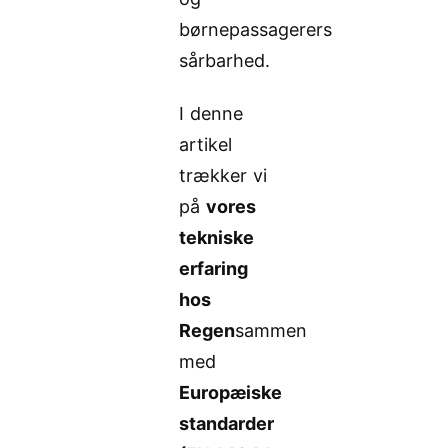
børnepassagerers
sårbarhed.
I denne
artikel
trækker vi
på
vores
tekniske
erfaring
hos
Regen
sammen
med
Europæiske
standarder