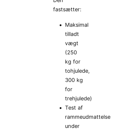
Den
fastsætter:
Maksimal
tilladt
vægt
(250
kg for
tohjulede,
300 kg
for
trehjulede)
Test af
rammeudmattelse
under