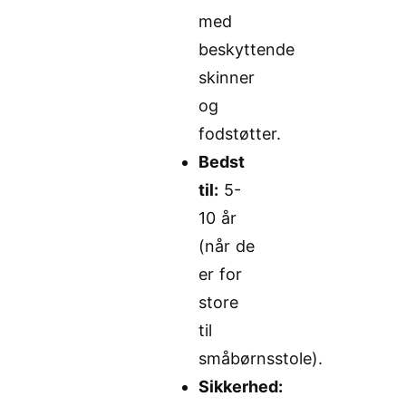
med
beskyttende
skinner
og
fodstøtter.
Bedst
til:
5-
10 år
(når de
er for
store
til
småbørnsstole).
Sikkerhed: