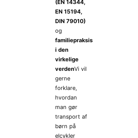
(EN 14344,
EN 15194,
DIN 79010)
og
familiepraksis
i den
virkelige
verden
Vi vil
gerne
forklare,
hvordan
man gør
transport af
børn på
elcykler