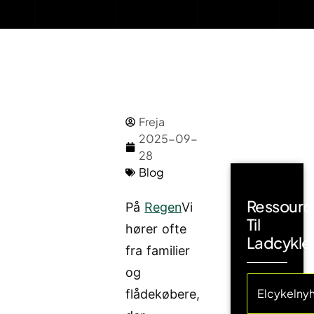
Freja
2025-09-
28
Blog
Ressourc
På
Regen
Vi
Til
hører ofte
Ladcykle
fra familier
og
Elcykelny
flådekøbere,