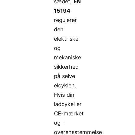
sædet,
EN
15194
regulerer
den
elektriske
og
mekaniske
sikkerhed
på selve
elcyklen.
Hvis din
ladcykel er
CE-mærket
og i
overensstemmelse