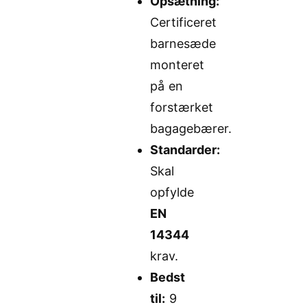
Opsætning:
Certificeret
barnesæde
monteret
på en
forstærket
bagagebærer.
Standarder:
Skal
opfylde
EN
14344
krav.
Bedst
til:
9