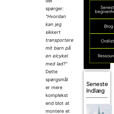
der
Senes
spørger:
begivenh
"Hvordan
kan jeg
Blog
sikkert
transportere
Ordlis
mit barn på
Ressour
en elcykel
med lad?"
Dette
spørgsmål
Seneste
er mere
Indlæg
komplekst
end blot at
montere et