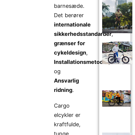
barnesæde.
Det berører
internationale
sikkerhedsstandarder
,
grænser for
cykeldesign
,
Installationsmetoder
,
og
Ansvarlig
ridning
.
Cargo
elcykler er
kraftfulde,
tunge