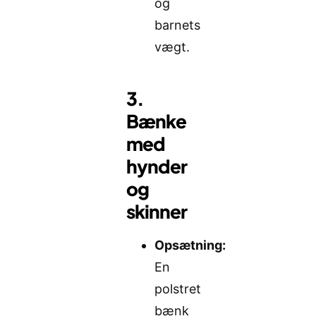
og
barnets
vægt.
3.
Bænke
med
hynder
og
skinner
Opsætning:
En
polstret
bænk