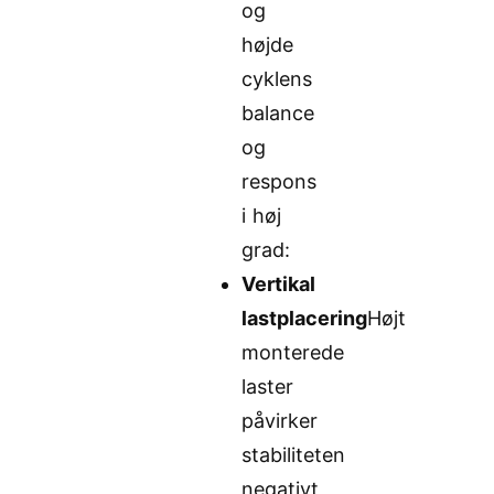
og
højde
cyklens
balance
og
respons
i høj
grad:
Vertikal
lastplacering
Højt
monterede
laster
påvirker
stabiliteten
negativt