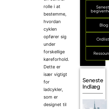
rolle i at
Senes
begivenh
bestemme,
hvordan
Blog
cyklen
opfører sig
Ordlis
under
forskellige
Ressour
køreforhold.
Dette er
især vigtigt
Seneste
for
Indlæg
ladcykler,
som er
designet til