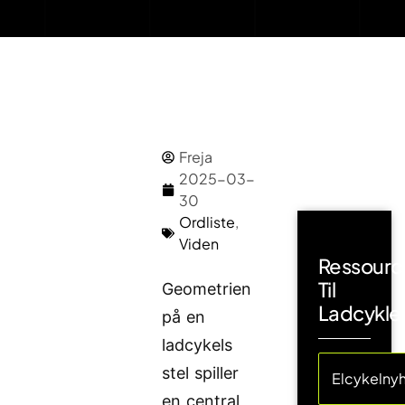
Freja
2025-03-
30
Ordliste
,
Viden
Ressourc
Til
Geometrien
Ladcykle
på en
ladcykels
stel spiller
Elcykelny
en central