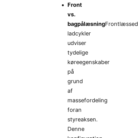
Front
vs.
bagpålæsning
Frontlæsse
ladcykler
udviser
tydelige
køreegenskaber
på
grund
af
massefordeling
foran
styreaksen.
Denne