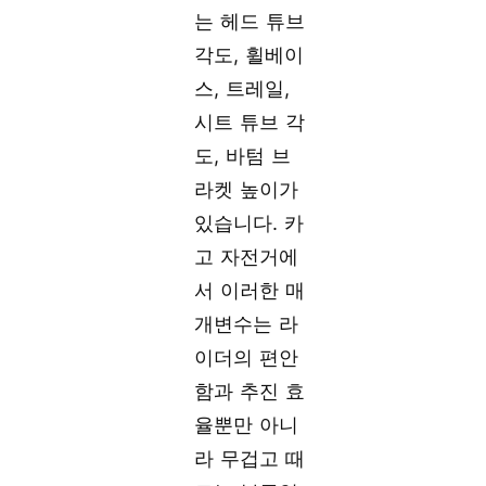
는 헤드 튜브
각도, 휠베이
스, 트레일,
시트 튜브 각
도, 바텀 브
라켓 높이가
있습니다. 카
고 자전거에
서 이러한 매
개변수는 라
이더의 편안
함과 추진 효
율뿐만 아니
라 무겁고 때