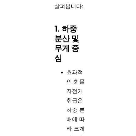
살펴봅니다:
1. 하중
분산 및
무게 중
심
효과적
인 화물
자전거
취급은
하중 분
배에 따
라 크게