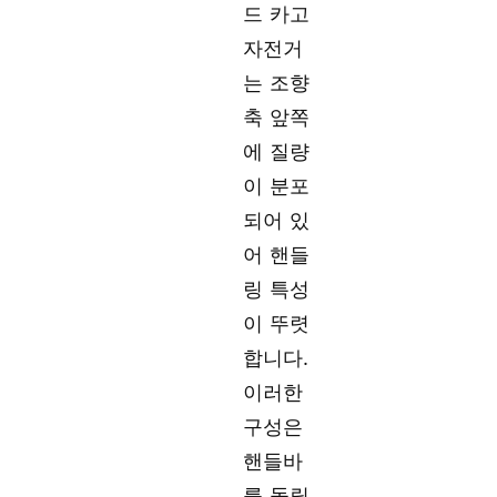
드 카고
자전거
는 조향
축 앞쪽
에 질량
이 분포
되어 있
어 핸들
링 특성
이 뚜렷
합니다.
이러한
구성은
핸들바
를 돌릴