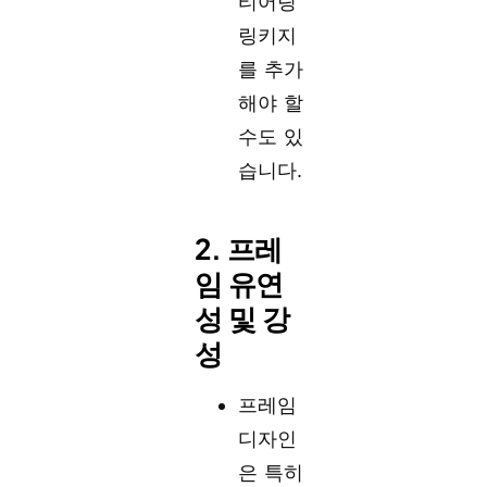
티어링
링키지
를 추가
해야 할
수도 있
습니다.
2. 프레
임 유연
성 및 강
성
프레임
디자인
은 특히