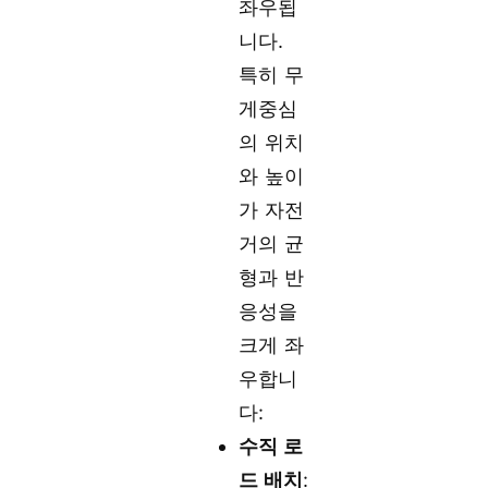
좌우됩
니다.
특히 무
게중심
의 위치
와 높이
가 자전
거의 균
형과 반
응성을
크게 좌
우합니
다:
수직 로
드 배치
: