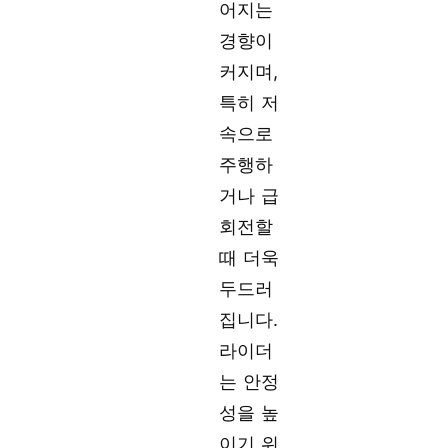
어지는
경향이
커지며,
특히 저
속으로
주행하
거나 급
회전할
때 더욱
두드러
집니다.
라이더
는 안정
성을 높
이기 위