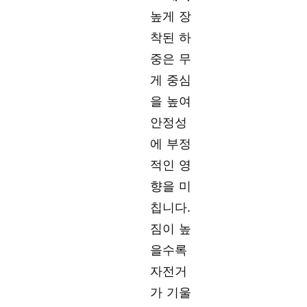
높게 장
착된 하
중은 무
게 중심
을 높여
안정성
에 부정
적인 영
향을 미
칩니다.
짐이 높
을수록
자전거
가 기울