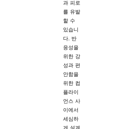
과 피로
를 유발
할 수
있습니
다. 반
응성을
위한 강
성과 편
안함을
위한 컴
플라이
언스 사
이에서
세심하
게 설계