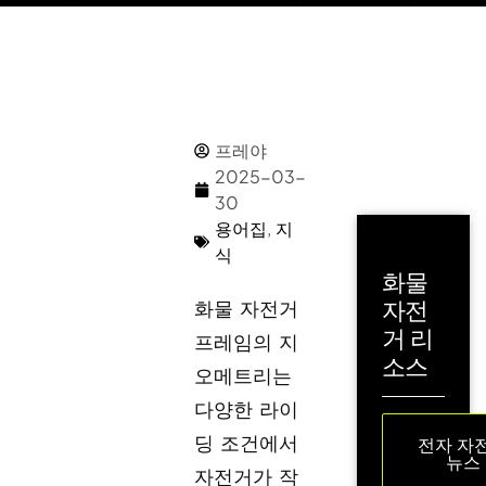
프레야
2025-03-
30
용어집
,
지
식
화물
자전
화물 자전거
거 리
프레임의 지
소스
오메트리는
다양한 라이
딩 조건에서
전자 자
뉴스
자전거가 작