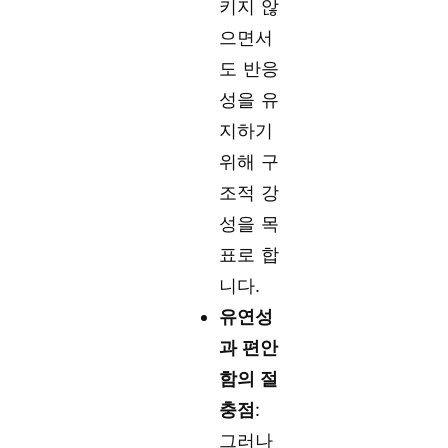
키지 않
으면서
도 반응
성을 유
지하기
위해 구
조적 강
성을 목
표로 합
니다.
유연성
과 편안
함의 절
충점
:
그러나