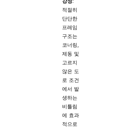
강성
:
적절히
단단한
프레임
구조는
코너링,
제동 및
고르지
않은 도
로 조건
에서 발
생하는
비틀림
에 효과
적으로