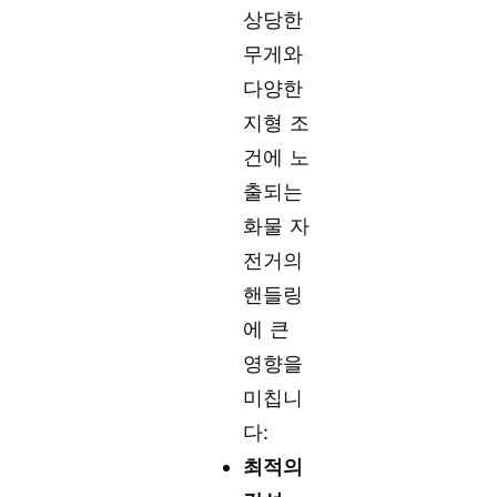
상당한
무게와
다양한
지형 조
건에 노
출되는
화물 자
전거의
핸들링
에 큰
영향을
미칩니
다:
최적의