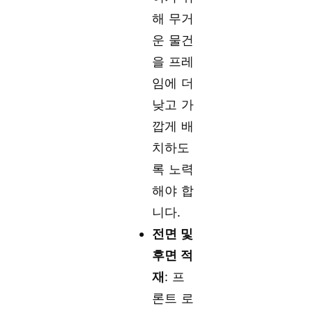
해 무거
운 물건
을 프레
임에 더
낮고 가
깝게 배
치하도
록 노력
해야 합
니다.
전면 및
후면 적
재
: 프
론트 로