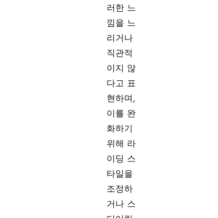
러한 느
낌을 느
리거나
직관적
이지 않
다고 표
현하며,
이를 완
화하기
위해 라
이딩 스
타일을
조정하
거나 스