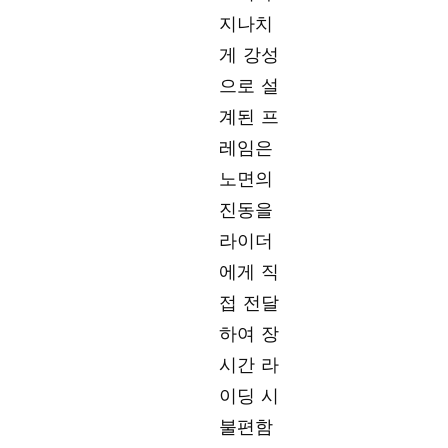
지나치
게 강성
으로 설
계된 프
레임은
노면의
진동을
라이더
에게 직
접 전달
하여 장
시간 라
이딩 시
불편함