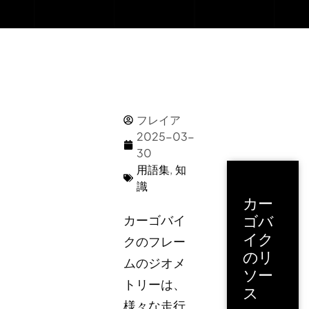
フレイア
2025-03-
30
用語集
,
知
識
カー
ゴバ
カーゴバイ
イク
クのフレー
のリ
ムのジオメ
ソー
トリーは、
ス
様々な走行