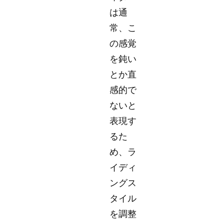
は通
常、こ
の感覚
を鈍い
とか直
感的で
ないと
表現す
るた
め、ラ
イディ
ングス
タイル
を調整