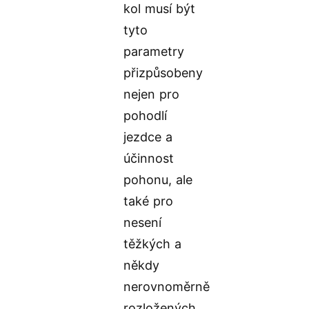
kol musí být
tyto
parametry
přizpůsobeny
nejen pro
pohodlí
jezdce a
účinnost
pohonu, ale
také pro
nesení
těžkých a
někdy
nerovnoměrně
rozložených