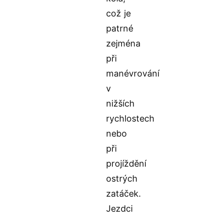
což je
patrné
zejména
při
manévrování
v
nižších
rychlostech
nebo
při
projíždění
ostrých
zatáček.
Jezdci