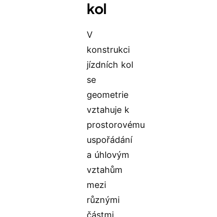
kol
V
konstrukci
jízdních kol
se
geometrie
vztahuje k
prostorovému
uspořádání
a úhlovým
vztahům
mezi
různými
částmi