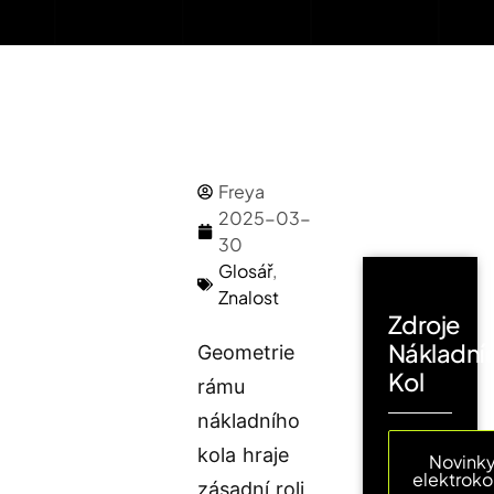
Freya
2025-03-
30
Glosář
,
Znalost
Zdroje
Nákladní
Geometrie
Kol
rámu
nákladního
kola hraje
Novinky
elektroko
zásadní roli