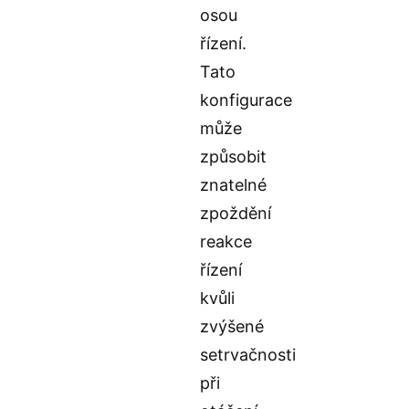
osou
řízení.
Tato
konfigurace
může
způsobit
znatelné
zpoždění
reakce
řízení
kvůli
zvýšené
setrvačnosti
při