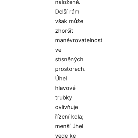
naložené.
Delší rám
však může
zhoršit
manévrovatelnost
ve
stísněných
prostorech.
Úhel
hlavové
trubky
ovlivňuje
řízení kola;
menší úhel
vede ke