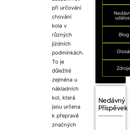
při určování
Nedáv
chování
událos
kola v
Blog
různých
jízdních
Glosá
podmínkách.
To je
Zdroj
důležité
zejména u
nákladních
kol, která
Nedávný
jsou určena
Příspěvek
k přepravě
značných