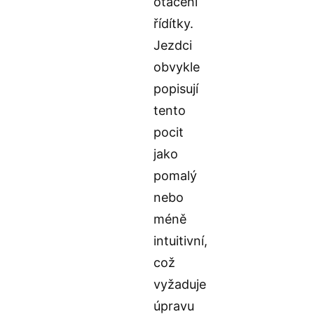
otáčení
řídítky.
Jezdci
obvykle
popisují
tento
pocit
jako
pomalý
nebo
méně
intuitivní,
což
vyžaduje
úpravu