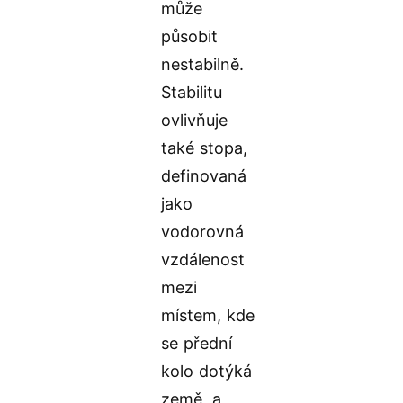
může
působit
nestabilně.
Stabilitu
ovlivňuje
také stopa,
definovaná
jako
vodorovná
vzdálenost
mezi
místem, kde
se přední
kolo dotýká
země, a