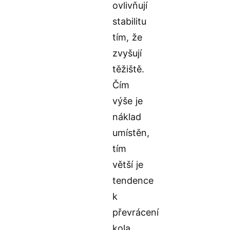
ovlivňují
stabilitu
tím, že
zvyšují
těžiště.
Čím
výše je
náklad
umístěn,
tím
větší je
tendence
k
převrácení
kola,