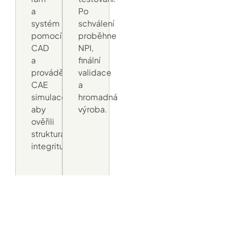
a
Po
systém
schválení
pomocí
proběhne
CAD
NPI,
a
finální
provádějí
validace
CAE
a
simulace,
hromadná
aby
výroba.
ověřili
strukturální
integritu.