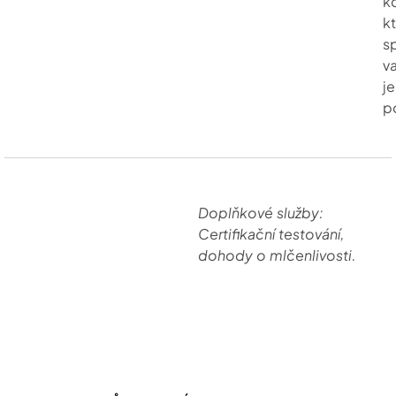
k
k
sp
v
j
p
Doplňkové služby:
Certifikační testování,
dohody o mlčenlivosti.