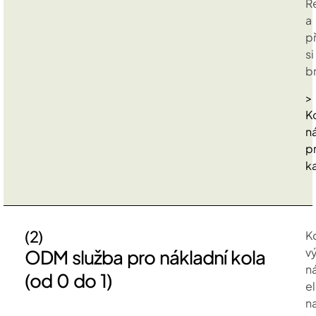
R
a
p
si
b
>
K
n
p
k
(2)
K
v
ODM služba pro nákladní kola
n
(od 0 do 1)
e
n