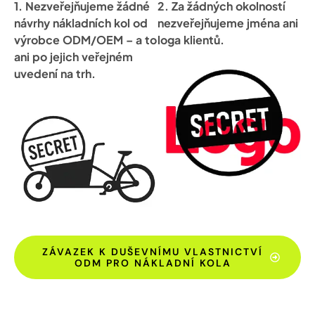
1. Nezveřejňujeme žádné
2. Za žádných okolností
návrhy nákladních kol od
nezveřejňujeme jména ani
výrobce ODM/OEM – a to
loga klientů.
ani po jejich veřejném
uvedení na trh.
ZÁVAZEK K DUŠEVNÍMU VLASTNICTVÍ
ODM PRO NÁKLADNÍ KOLA