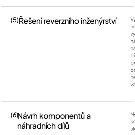
(5)
Řešení reverzního inženýrství
V
n
v
n
n
z
p
o
n
v
(6)
Návrh komponentů a
N
k
náhradních dílů
s