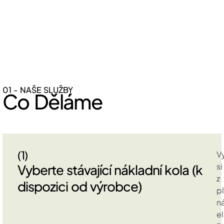
01 - NAŠE SLUŽBY
Co Děláme
(1)
V
si
Vyberte stávající nákladní kola (k
z
dispozici od výrobce)
p
n
e