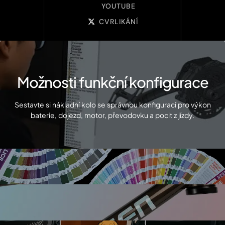
YOUTUBE
CVRLIKÁNÍ
Možnosti funkční konfigurace
Sestavte si nákladní kolo se správnou konfigurací pro výkon
baterie, dojezd, motor, převodovku a pocit z jízdy.