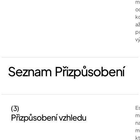
m
o
k
a
p
v
Seznam Přizpůsobení
(3)
E
m
Přizpůsobení vzhledu
n
mí
k