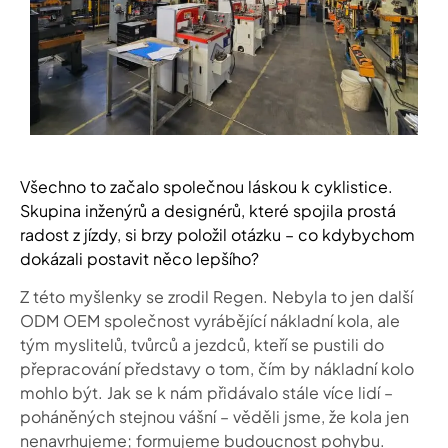
Všechno to začalo společnou láskou k cyklistice.
Skupina inženýrů a designérů, které spojila prostá
radost z jízdy, si brzy položil otázku – co kdybychom
dokázali postavit něco lepšího?
Z této myšlenky se zrodil Regen. Nebyla to jen další
ODM OEM společnost vyrábějící nákladní kola, ale
tým myslitelů, tvůrců a jezdců, kteří se pustili do
přepracování představy o tom, čím by nákladní kolo
mohlo být. Jak se k nám přidávalo stále více lidí –
poháněných stejnou vášní – věděli jsme, že kola jen
nenavrhujeme; formujeme budoucnost pohybu.