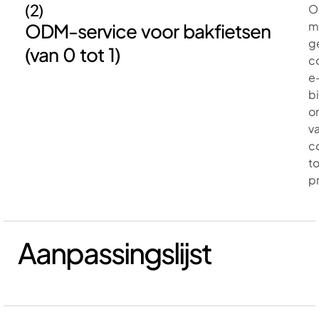
(2)
O
m
ODM-service voor bakfietsen
g
(van 0 tot 1)
c
e
b
o
v
c
to
p
Aanpassingslijst