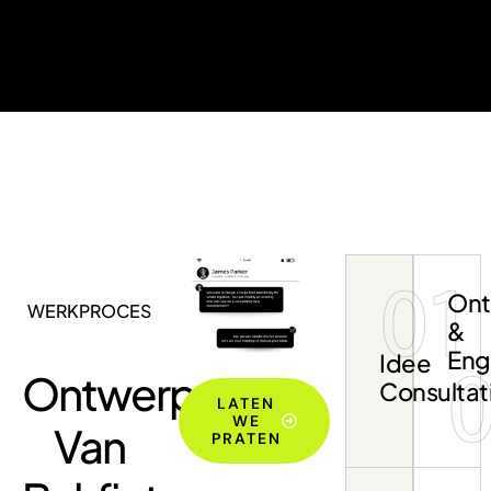
01
Ont
WERKPROCES
&
Eng
Idee
Ontwerp
Consultat
LATEN
WE
Van
PRATEN