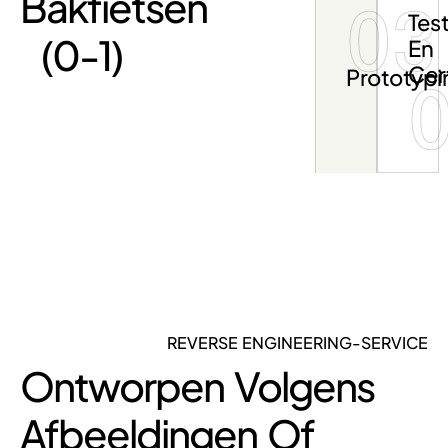
Bakfietsen
03
Tes
(0-1)
En
Cert
Prototypi
REVERSE ENGINEERING-SERVICE
Ontworpen Volgens
Afbeeldingen Of