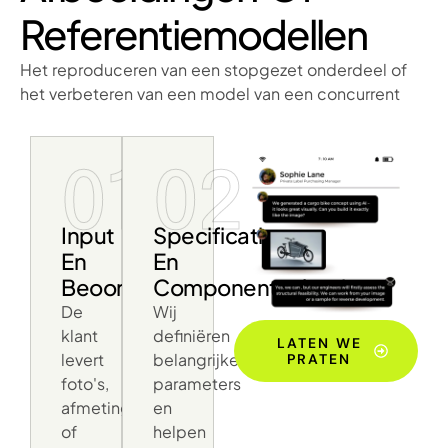
Referentiemodellen
Het reproduceren van een stopgezet onderdeel of
het verbeteren van een model van een concurrent
01
02
Input
Specificatie
En
En
Beoordeling
Componentselectie
De
Wij
klant
definiëren
LATEN WE
levert
belangrijke
PRATEN
foto's,
parameters
afmetingen
en
of
helpen