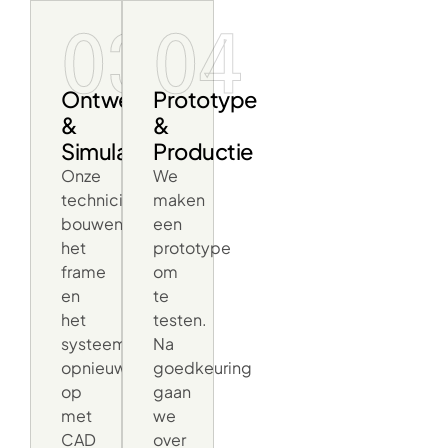
03
04
Ontwerp
Prototype
&
&
Simulatie
Productie
Onze
We
technici
maken
bouwen
een
het
prototype
frame
om
en
te
het
testen.
systeem
Na
opnieuw
goedkeuring
op
gaan
met
we
CAD
over