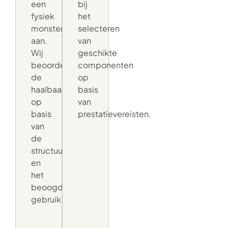
een
bij
fysiek
het
monster
selecteren
aan.
van
Wij
geschikte
beoordelen
componenten
de
op
haalbaarheid
basis
op
van
basis
prestatievereisten.
van
de
structuur
en
het
beoogde
gebruik.