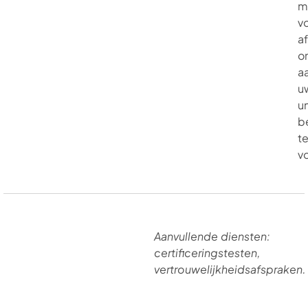
m
v
af
o
a
u
u
b
t
v
Aanvullende diensten:
certificeringstesten,
vertrouwelijkheidsafspraken.