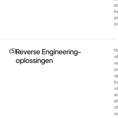
a
b
e
Io
(5)
Reverse Engineering-
M
o
oplossingen
v
o
o
b
v
a
a
o
v