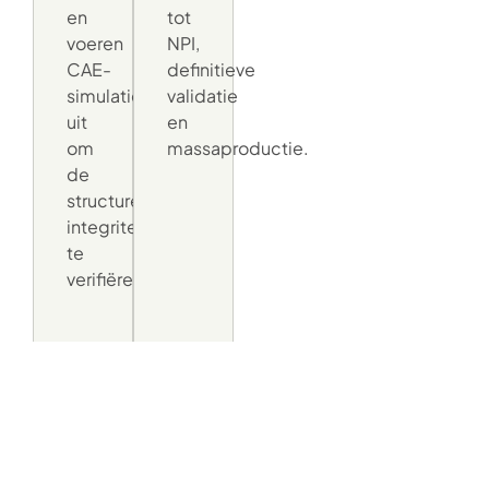
en
tot
voeren
NPI,
CAE-
definitieve
simulaties
validatie
uit
en
om
massaproductie.
de
structurele
integriteit
te
verifiëren.