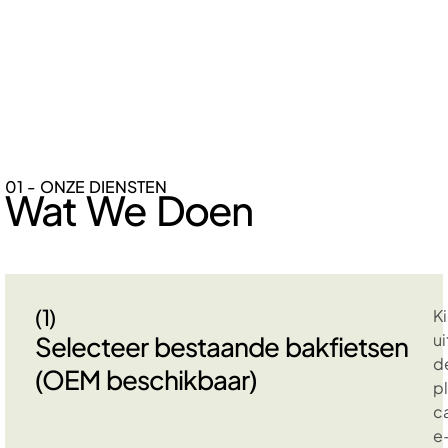
01 - ONZE DIENSTEN
Wat We Doen
(1)
K
ui
Selecteer bestaande bakfietsen
d
(OEM beschikbaar)
p
c
e