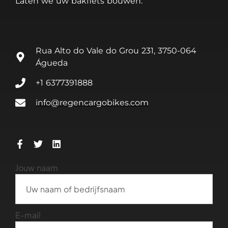
Laten we uw bakfiets bouwen.
Rua Alto do Vale do Grou 231, 3750-064
Águeda
+1 6377391888
info@regencargobikes.com
Jouw naam
E-mail