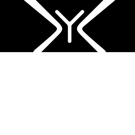
Heeft U Een Project In
Gedachten? Laten We
Het Bespreken!