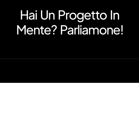
Hai Un Progetto In
Mente? Parliamone!
Cargo Bike All'ingrosso
Bicicletta da carico LongJohn
Bicicletta cargo a 3 ruote a caricamento frontale
Servizio In Evidenza OEM/ODM
Vernice personalizzata
Personalizzazione dell'etichetta
Scatola di carico personalizzata