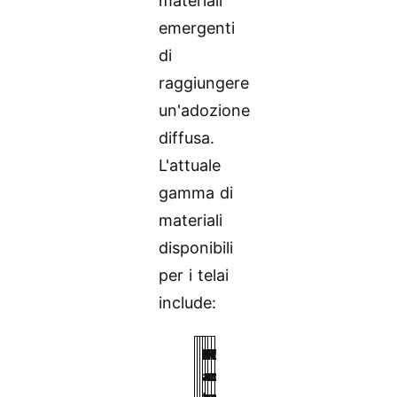
materiali
emergenti
di
raggiungere
un'adozione
diffusa.
L'attuale
gamma di
materiali
disponibili
per i telai
include:
M
F
R
C
I
R
F
a
o
e
o
m
i
a
t
r
s
s
p
c
t