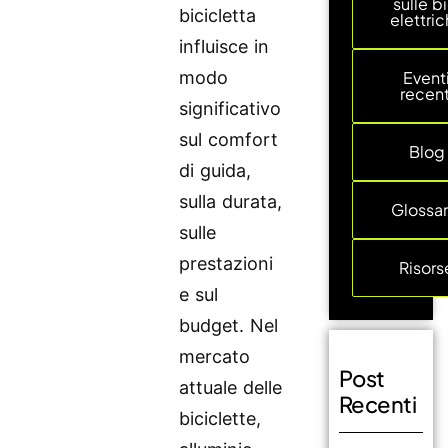
sulle bi
bicicletta
elettri
influisce in
modo
Event
recent
significativo
sul comfort
Blog
di guida,
sulla durata,
Glossar
sulle
prestazioni
Risors
e sul
budget. Nel
mercato
Post
attuale delle
Recenti
biciclette,