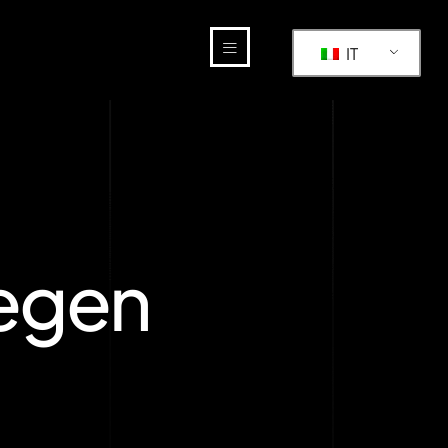
IT
Regen