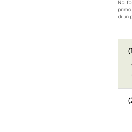
Noi f
primo 
di un 
(
(