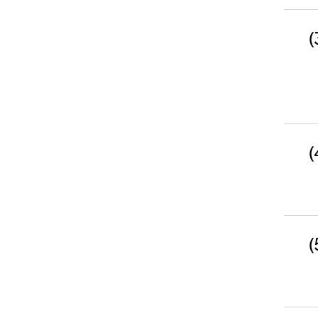
(
(
(