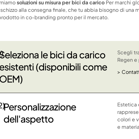
orniamo
soluzioni su misura per bici da carico
Per marchi glob
schizzo alla consegna finale, che tu abbia bisogno di una
prodotto in co-branding pronto per il mercato.
1)
Seleziona le bici da carico
Scegli tr
Regen e p
esistenti (disponibili come
> Contatt
OEM)
2)
Personalizzazione
Estetica 
rappresen
dell'aspetto
colori e 
e material