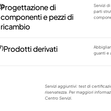
6)
Progettazione di
Servizi d
parti str
componenti e pezzi di
componen
ricambio
7)
Prodotti derivati
Abbigliam
guanti e 
Servizi aggiuntivi: test di certifica
riservatezza. Per maggiori informazio
Centro Servizi.