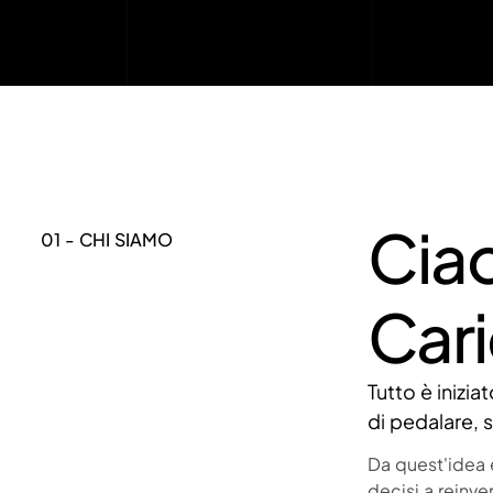
Ciao
01 - CHI SIAMO
Cari
Tutto è inizi
di pedalare, 
Da quest'idea è
decisi a reinve