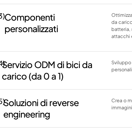
3)
Componenti
Ottimizza
da carico
personalizzati
batteria,
attacchi 
4)
Servizio ODM di bici da
Sviluppo 
personali
carico (da 0 a 1)
5)
Soluzioni di reverse
Crea o mi
immagini 
engineering