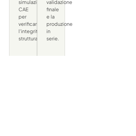
simulazioni
validazione
CAE
finale
per
e la
verificarne
produzione
l'integrità
in
strutturale.
serie.
Realizzato Per Le
Strade D'Europa,