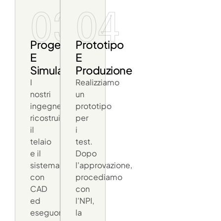
03
04
Progettazione
Prototipo
E
E
Simulazione
Produzione
I
Realizziamo
nostri
un
ingegneri
prototipo
ricostruiscono
per
il
i
telaio
test.
e il
Dopo
sistema
l'approvazione,
con
procediamo
CAD
con
ed
l'NPI,
eseguono
la