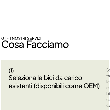
01 - I NOSTRI SERVIZI
Cosa Facciamo
(1)
S
tr
Seleziona le bici da carico
le
esistenti (disponibili come OEM)
e
b
c
c