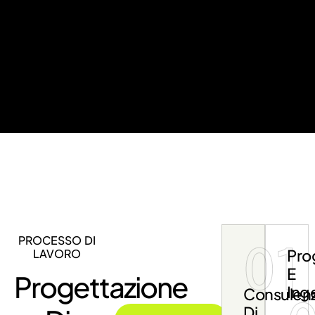
PROCESSO DI
01
Pro
LAVORO
E
Progettazione
Ing
Consulen
Di