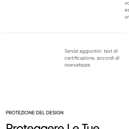
v
e
u
Servizi aggiuntivi: test di
certificazione, accordi di
riservatezza.
PROTEZIONE DEL DESIGN
Proteggere Le Tue