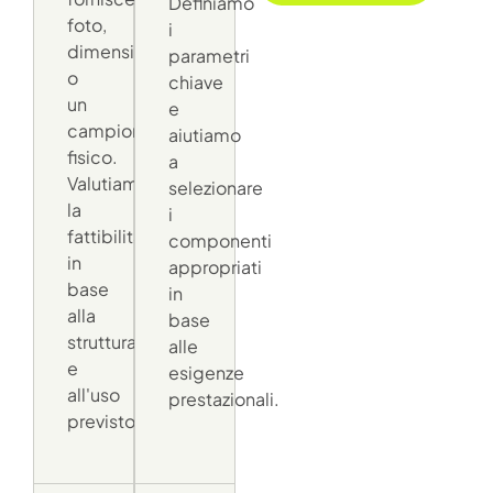
Definiamo
foto,
i
dimensioni
parametri
o
chiave
un
e
campione
aiutiamo
fisico.
a
Valutiamo
selezionare
la
i
fattibilità
componenti
in
appropriati
base
in
alla
base
struttura
alle
e
esigenze
all'uso
prestazionali.
previsto.