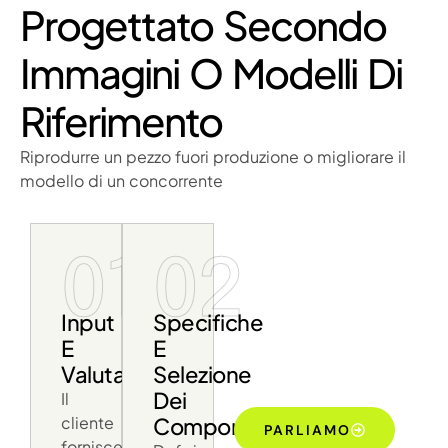
Progettato Secondo
Immagini O Modelli Di
Riferimento
Riprodurre un pezzo fuori produzione o migliorare il
modello di un concorrente
01
02
Input
Specifiche
E
E
Valutazione
Selezione
Dei
Il
cliente
Componenti
PARLIAMO
fornisce