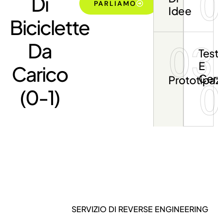
Di
PARLIAMO
Idee
Biciclette
Da
03
Tes
E
Carico
Cer
Prototipa
(0-1)
SERVIZIO DI REVERSE ENGINEERING