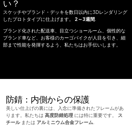
い？
スケッチやブランド・デッキを数日以内に3Dレンダリング
したプロトタイプに仕上げます。
2～3週間
.
ブランド化された配送車、目立つショールーム、個性的な
ブランド車など、お客様のカーゴバイクが人目を引き、細
部まで性能を発揮するよう、私たちはお手伝いします。
防錆：内側からの保護
美しい仕上げの裏には、入念に準備されたフレームがあ
ります。私たちは
高度防錆処理
には特に重要です。
ス
チール
または
アルミニウム合金フレーム
.