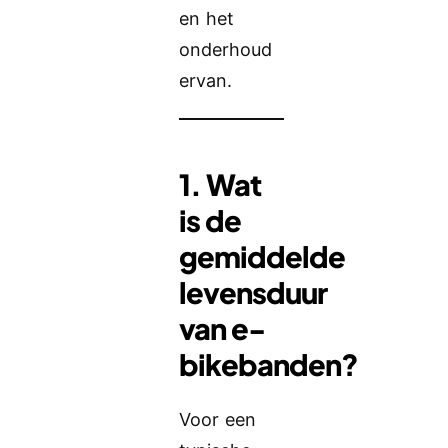
en het
onderhoud
ervan.
1. Wat
is de
gemiddelde
levensduur
van e-
bikebanden?
Voor een