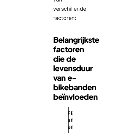
verschillende
factoren:
Belangrijkste
factoren
die de
levensduur
van e-
bikebanden
beïnvloeden
F
E
a
f
c
f