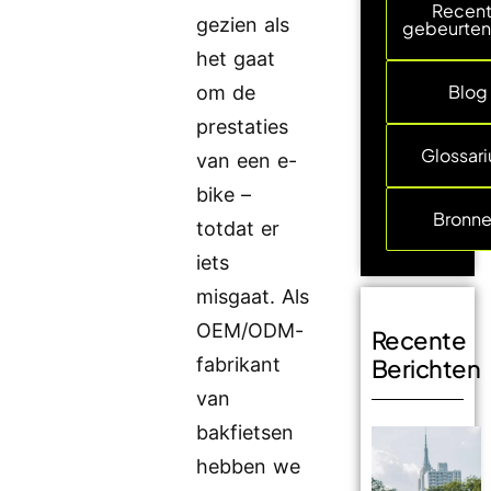
Recen
gezien als
gebeurten
het gaat
Blog
om de
prestaties
Glossar
van een e-
bike –
Bronn
totdat er
iets
misgaat. Als
OEM/ODM-
Recente
fabrikant
Berichten
van
bakfietsen
hebben we