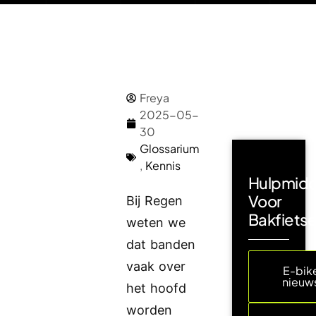
Freya
2025-05-
30
Glossarium
,
Kennis
Hulpmidd
Voor
Bij Regen
Bakfiets
weten we
dat banden
vaak over
E-bik
nieuw
het hoofd
worden