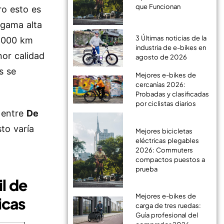
que Funcionan
ro esto es
 gama alta
3 Últimas noticias de la
5.000 km
industria de e-bikes en
or calidad
agosto de 2026
s se
Mejores e-bikes de
cercanías 2026:
Probadas y clasificadas
por ciclistas diarios
r entre
De
sto varía
Mejores bicicletas
eléctricas plegables
2026: Commuters
compactos puestos a
prueba
il de
Mejores e-bikes de
icas
carga de tres ruedas:
Guía profesional del