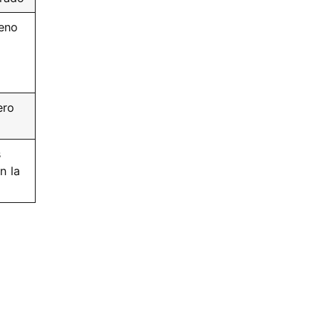
reno
ero
s
n la