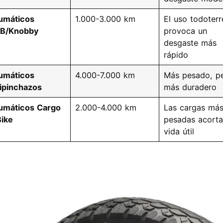
umáticos
1.000-3.000 km
El uso todoter
B/Knobby
provoca un
desgaste más
rápido
umáticos
4.000-7.000 km
Más pesado, p
ipinchazos
más duradero
umáticos Cargo
2.000-4.000 km
Las cargas má
ike
pesadas acorta
vida útil