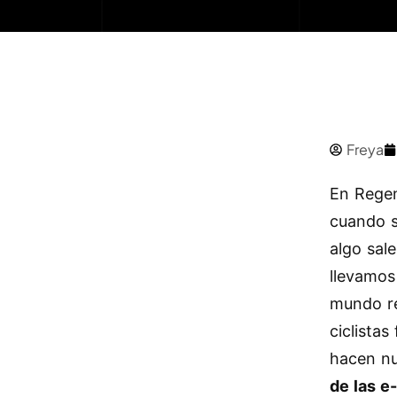
Freya
En Regen
cuando s
algo sal
llevamos
mundo re
ciclista
hacen nu
de las e