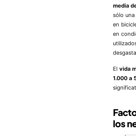
media de
sólo una
en bicic
en condi
utilizad
desgast
El
vida m
1.000 a 
signific
Facto
los n