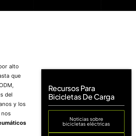
or alto
asta que
M/ODM,
Recursos Para
s del
Bicicletas De Carga
anos y los
e nos
Noticias sobre
neumáticos
bicicletas eléctricas