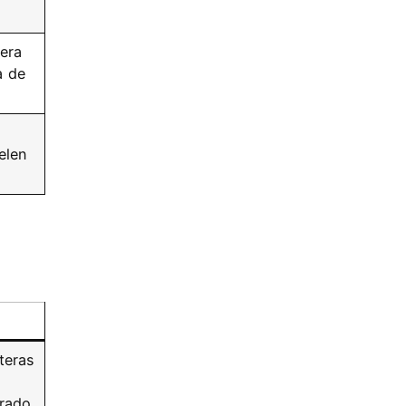
lera
a de
elen
teras
rado