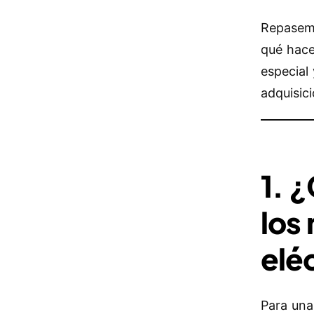
Repasemo
qué hace
especial
adquisic
1. ¿
los
elé
Para una 