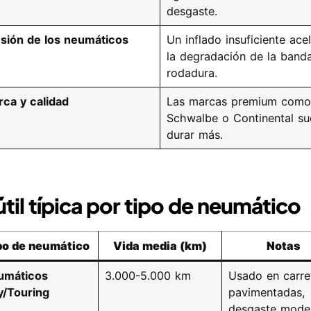
desgaste.
sión de los neumáticos
Un inflado insuficiente ace
la degradación de la band
rodadura.
ca y calidad
Las marcas premium como
Schwalbe o Continental su
durar más.
útil típica por tipo de neumático
po de neumático
Vida media (km)
Notas
umáticos
3.000-5.000 km
Usado en carre
y/Touring
pavimentadas,
desgaste mode