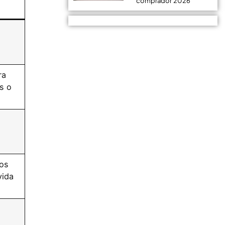
comprador 2026
ra
s o
los
vida