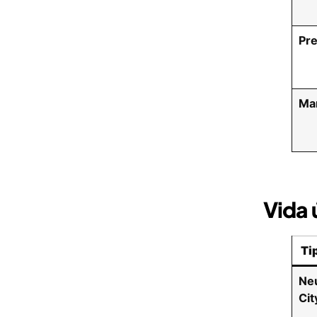
Pre
Mar
Vida 
Ti
Ne
Cit