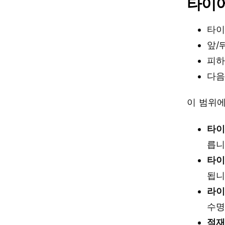
타이어
타이
앞/
피
다음
이 범위에
타이
릅니
타이
됩니
라이
수명
적재