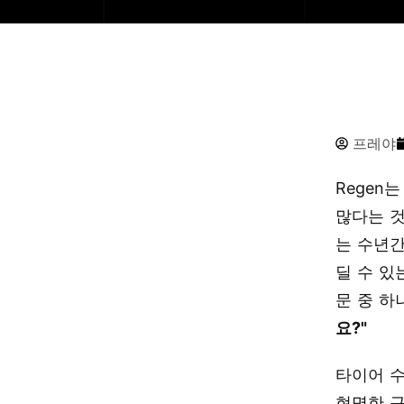
프레야
Regen
많다는 것
는 수년간
딜 수 있
문 중 하
요?"
타이어 수
현명한 구