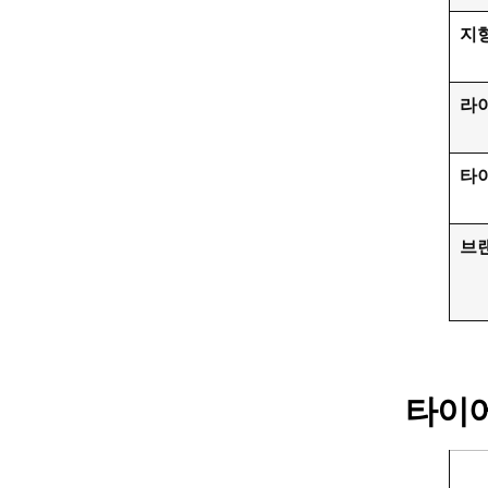
지
라
타
브
타이어