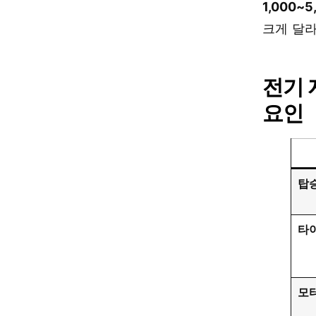
1,000~
크게 달
전기 
요인
탑승
타
모터