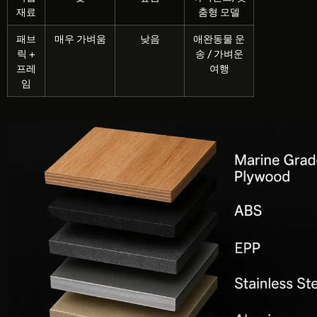
재료
춤형 모델
패브
매우 가벼움
낮음
애완동물 운
릭 +
송 / 가벼운
프레
여행
임