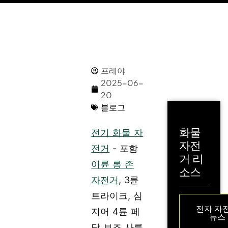
프레야
2025-06-
20
블로그
화물
전기 화물 자
자전
전거
- 포함
거 리
이륜 롱 존
소스
자전거
, 3륜
트라이크, 심
전자 자
지어 4륜 페
뉴스
달 보조 사륜