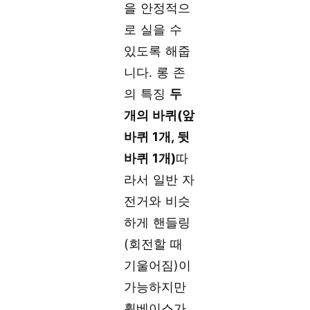
을 안정적으
로 실을 수
있도록 해줍
니다. 롱 존
의 특징
두
개의 바퀴(앞
바퀴 1개, 뒷
바퀴 1개)
따
라서 일반 자
전거와 비슷
하게 핸들링
(회전할 때
기울어짐)이
가능하지만
휠베이스가