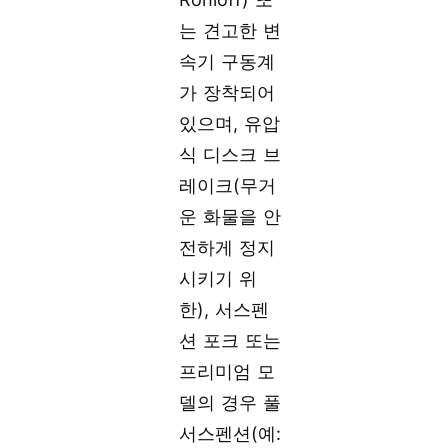
는 견고한 변
속기 구동계
가 장착되어
있으며, 유압
식 디스크 브
레이크(무거
운 화물을 안
전하게 정지
시키기 위
한), 서스펜
션 포크 또는
프리미엄 모
델의 경우 풀
서스펜션(예: