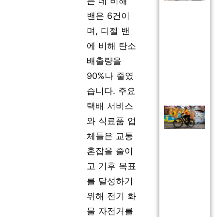
는 데 비해
밴은 6건이
며, 디젤 밴
에 비해 탄소
배출량을
90%나 줄였
습니다. 주요
택배 서비스
와 식료품 업
체들은 교통
혼잡을 줄이
고 기후 목표
를 달성하기
위해 전기 화
물 자전거를