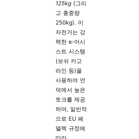
125kg
(그리
고 총중량
250kg). 이
자전거는 강
력한 e-어시
스트 시스템
(보쉬 카고
라인 등)을
사용하여 언
덕에서 높은
토크를 제공
하며, 일반적
으로 EU 페
델렉 규정에
따라