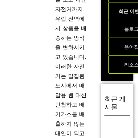
자전거까지
최근 이
유럽 전역에
서 상품을 배
블로
송하는 방식
용어
을 변화시키
고 있습니다.
리소
이러한 자전
거는 밀집된
도시에서 배
달용 밴 대신
최근 게
민첩하고 배
시물
기가스를 배
출하지 않는
대안이 되고