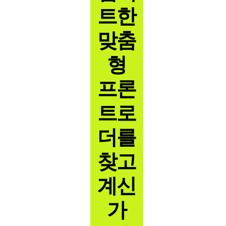
트한
맞춤
형
프론
트로
더를
찾고
계신
가