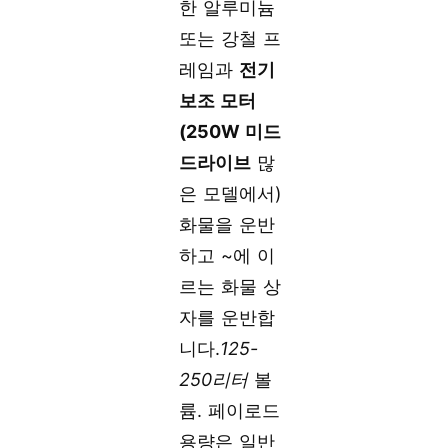
한 알루미늄
또는 강철 프
레임과
전기
보조 모터
(250W 미드
드라이브
많
은 모델에서)
화물을 운반
하고 ~에 이
르는 화물 상
자를 운반합
니다.
125-
250리터
볼
륨. 페이로드
용량은 일반