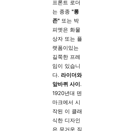
프론트 로더
는 종종
"롱
존"
또는 박
피엣은 화물
상자 또는 플
랫폼이있는
길쭉한 프레
임이 있습니
다.
라이더와
앞바퀴 사이
.
1920년대 덴
마크에서 시
작된 이 클래
식한 디자인
은 무거운 짐