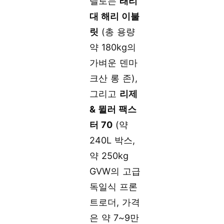
델로는
래리
대 해리 이불
릿
(총 용량
약 180kg의
가벼운 덴마
크산 롱 존),
그리고
리제
& 뮐러 팩스
터 70
(약
240L 박스,
약 250kg
GVW의 고급
독일식 프론
트로더, 가격
은 약 7~9만