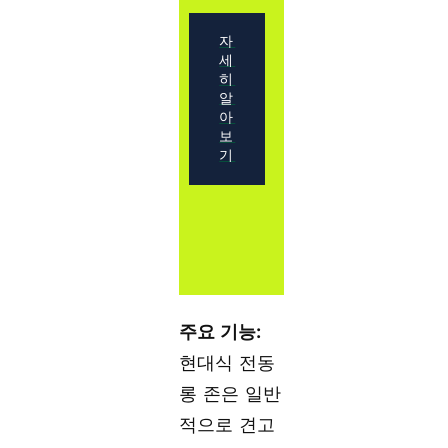
자
세
히
알
아
보
기
주요 기능:
현대식 전동
롱 존은 일반
적으로 견고