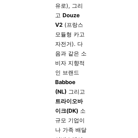
유로), 그리
고
Douze
V2
(프랑스
모듈형 카고
자전거). 다
음과 같은 소
비자 지향적
인 브랜드
Babboe
(NL)
그리고
트라이오바
이크(DK)
소
규모 기업이
나 가족 배달