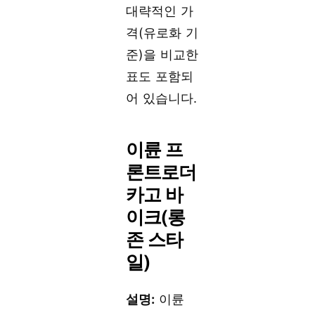
대략적인 가
격(유로화 기
준)을 비교한
표도 포함되
어 있습니다.
이륜 프
론트로더
카고 바
이크(롱
존 스타
일)
설명:
이륜