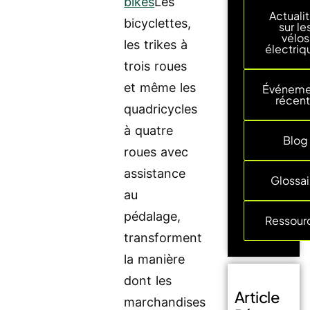
bikes
Les
Actuali
bicyclettes,
sur le
vélos
les trikes à
électriq
trois roues
et même les
Événeme
récent
quadricycles
à quatre
Blog
roues avec
assistance
Glossai
au
pédalage,
Ressour
transforment
la manière
dont les
Article
marchandises