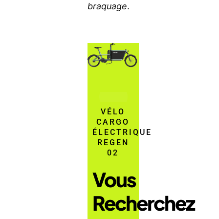
braquage
.
VÉLO
CARGO
ÉLECTRIQUE
REGEN
02
Vous
Recherchez