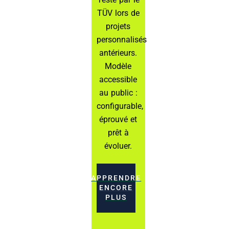
TÜV lors de
projets
personnalisés
antérieurs.
Modèle
accessible
au public :
configurable,
éprouvé et
prêt à
évoluer.
APPRENDRE
ENCORE
PLUS