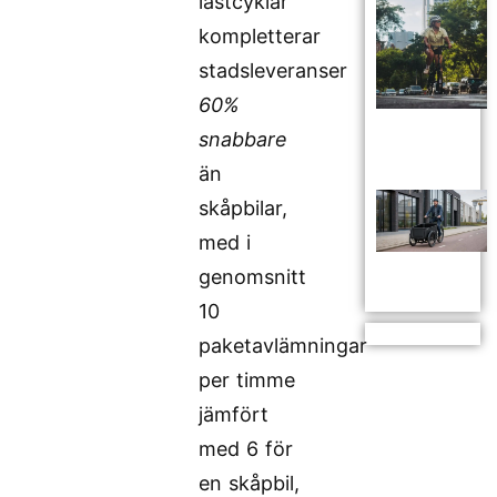
lastcyklar
kompletterar
stadsleveranser
60%
snabbare
än
skåpbilar,
med i
genomsnitt
10
paketavlämningar
per timme
jämfört
med 6 för
en skåpbil,