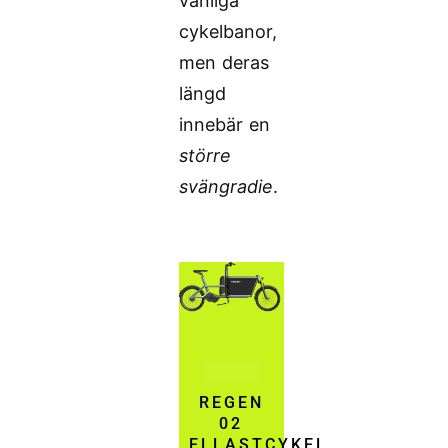
vanliga
cykelbanor,
men deras
längd
innebär en
större
svängradie
.
REGEN
02
ELLASTCYKEL