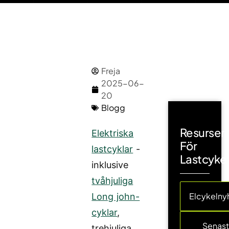
Freja
2025-06-
20
Blogg
Resurser
Elektriska
För
lastcyklar
-
Lastcyke
inklusive
tvåhjuliga
Elcykelny
Long john-
cyklar
,
Senas
trehjuliga