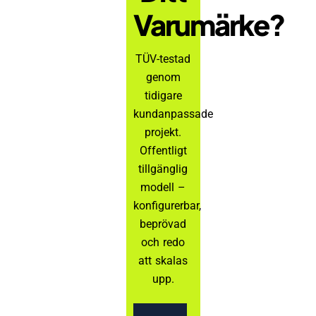
Varumärke?
TÜV-testad
genom
tidigare
kundanpassade
projekt.
Offentligt
tillgänglig
modell –
konfigurerbar,
beprövad
och redo
att skalas
upp.