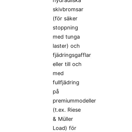
hydrauliska
skivbromsar
(för säker
stoppning
med tunga
laster) och
fjädringsgafflar
eller till och
med
fullfjädring
på
premiummodeller
(t.ex. Riese
& Müller
Load) för