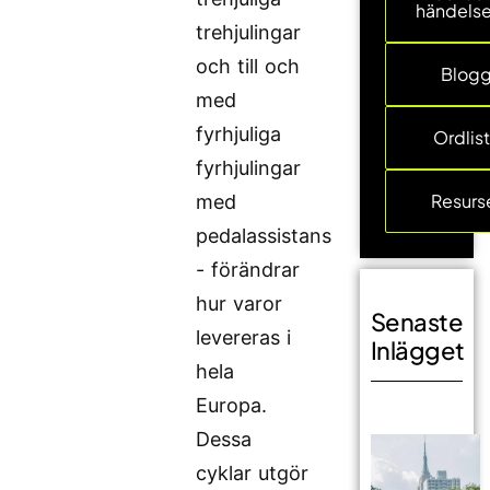
händelse
trehjulingar
och till och
Blog
med
fyrhjuliga
Ordlis
fyrhjulingar
Resurs
med
pedalassistans
- förändrar
hur varor
Senaste
levereras i
Inlägget
hela
Europa.
Dessa
cyklar utgör