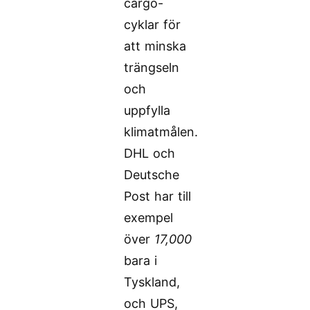
cargo-
cyklar för
att minska
trängseln
och
uppfylla
klimatmålen.
DHL och
Deutsche
Post har till
exempel
över
17,000
bara i
Tyskland,
och UPS,