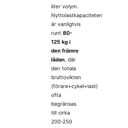
liter
volym.
Nyttolastkapaciteten
är vanligtvis
runt
80-
125 kg i
den främre
lådan
, där
den totala
bruttovikten
(förare+cykel+last)
ofta
begränsas
till cirka
200-250