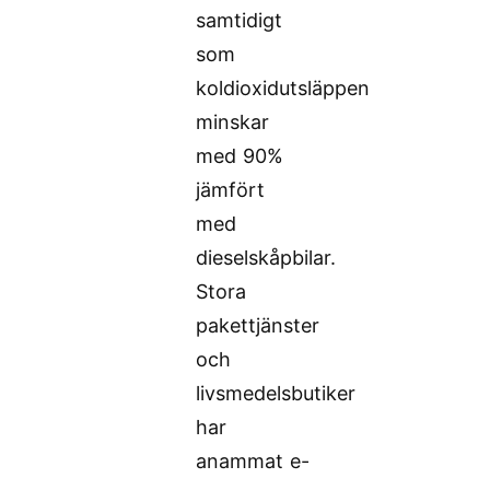
samtidigt
som
koldioxidutsläppen
minskar
med 90%
jämfört
med
dieselskåpbilar.
Stora
pakettjänster
och
livsmedelsbutiker
har
anammat e-