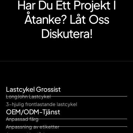
Har Du Ett Projekt I
Åtanke? Låt Oss
Diskutera!
Lastcykel Grossist
LongJohn Lastcykel
3-hjulig frontlastande lastcykel
OEM/ODM-Tjänst
Anpassad färg
Anpassning av etiketter