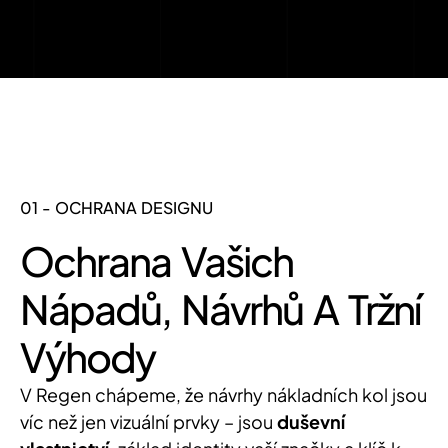
01 - OCHRANA DESIGNU
Ochrana Vašich
Nápadů, Návrhů A Tržní
Výhody
V Regen chápeme, že návrhy nákladních kol jsou
víc než jen vizuální prvky – jsou
duševní