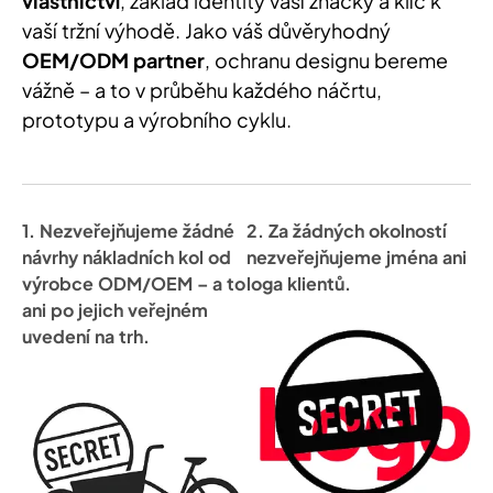
vlastnictví
, základ identity vaší značky a klíč k
vaší tržní výhodě. Jako váš důvěryhodný
OEM/ODM partner
, ochranu designu bereme
vážně – a to v průběhu každého náčrtu,
prototypu a výrobního cyklu.
1. Nezveřejňujeme žádné
2. Za žádných okolností
návrhy nákladních kol od
nezveřejňujeme jména ani
výrobce ODM/OEM – a to
loga klientů.
ani po jejich veřejném
uvedení na trh.