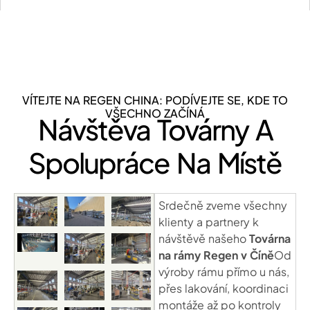
VÍTEJTE NA REGEN CHINA: PODÍVEJTE SE, KDE TO
VŠECHNO ZAČÍNÁ
Návštěva Továrny A
Spolupráce Na Místě
Srdečně zveme všechny
klienty a partnery k
návštěvě našeho
Továrna
na rámy Regen v Číně
Od
výroby rámu přímo u nás,
přes lakování, koordinaci
montáže až po kontroly