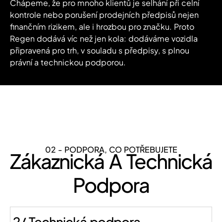
Chápeme, že pro mnoho klientů je selhání při celní
kontrole nebo porušení prodejních předpisů nejen
finančním rizikem, ale i hrozbou pro značku. Proto
Regen dodává víc než jen kola: dodáváme
vozidla
připravená pro trh, v souladu s předpisy, s plnou
právní a technickou podporou
.
02 - PODPORA, CO POTŘEBUJETE
Zákaznická A Technická
Podpora
2/ Technická podpora