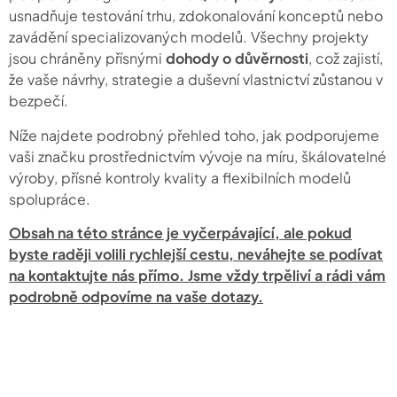
usnadňuje testování trhu, zdokonalování konceptů nebo
zavádění specializovaných modelů. Všechny projekty
jsou chráněny přísnými
dohody o důvěrnosti
, což zajistí,
že vaše návrhy, strategie a duševní vlastnictví zůstanou v
bezpečí.
Níže najdete podrobný přehled toho, jak podporujeme
vaši značku prostřednictvím vývoje na míru, škálovatelné
výroby, přísné kontroly kvality a flexibilních modelů
spolupráce.
Obsah na této stránce je vyčerpávající, ale pokud
byste raději volili rychlejší cestu, neváhejte se podívat
na
kontaktujte nás přímo
. Jsme vždy trpěliví a rádi vám
podrobně odpovíme na vaše dotazy.