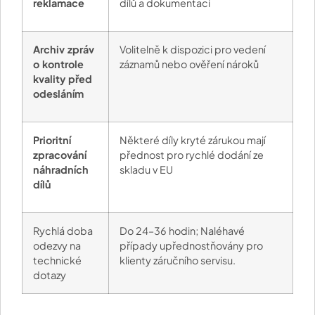
reklamace
dílů a dokumentaci
Archiv zpráv
Volitelně k dispozici pro vedení
o kontrole
záznamů nebo ověření nároků
kvality před
odesláním
Prioritní
Některé díly kryté zárukou mají
zpracování
přednost pro rychlé dodání ze
náhradních
skladu v EU
dílů
Rychlá doba
Do 24–36 hodin; Naléhavé
odezvy na
případy upřednostňovány pro
technické
klienty záručního servisu.
dotazy