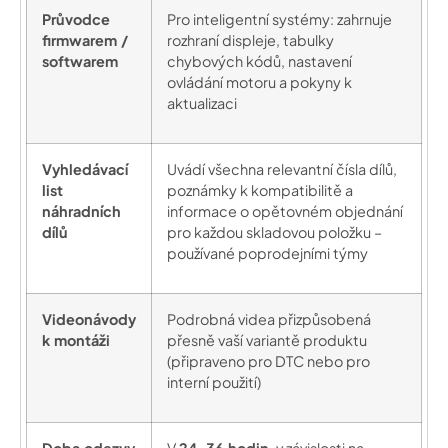
Průvodce
Pro inteligentní systémy: zahrnuje
firmwarem /
rozhraní displeje, tabulky
softwarem
chybových kódů, nastavení
ovládání motoru a pokyny k
aktualizaci
Vyhledávací
Uvádí všechna relevantní čísla dílů,
list
poznámky k kompatibilitě a
náhradních
informace o opětovném objednání
dílů
pro každou skladovou položku –
používané poprodejními týmy
Videonávody
Podrobná videa přizpůsobená
k montáži
přesně vaší variantě produktu
(připraveno pro DTC nebo pro
interní použití)