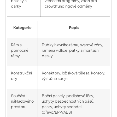
balíčky a
věrnostní programy, zboží pro
dárky
crowdfundingové odměny
Kategorie
Popis
Rám a
Trubky hlavního rámu, svarové zóny,
pomocné
ramena vidlice, patky a montážní
rámy
desky
Konstrukční
Konektory, ložisková tělesa, konzoly,
díly
výztužné spoje
Součásti
Boční panely, podlahové lišty,
nákladového
úchyty bezpečnostních pásů,
prostoru
panty, úchyty sedadel
(dřevo/EPP/ABS)