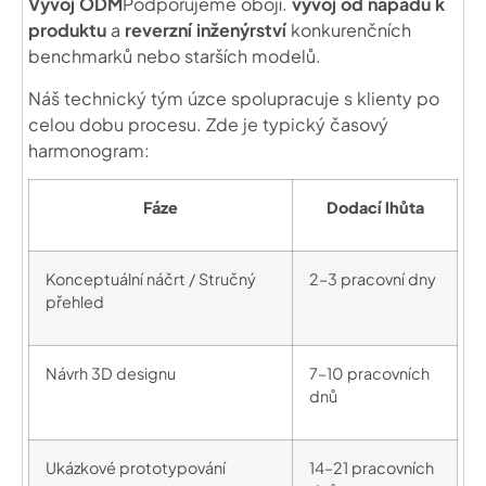
Vývoj ODM
Podporujeme obojí.
vývoj od nápadu k
produktu
a
reverzní inženýrství
konkurenčních
benchmarků nebo starších modelů.
Náš technický tým úzce spolupracuje s klienty po
celou dobu procesu. Zde je typický časový
harmonogram:
Fáze
Dodací lhůta
Konceptuální náčrt / Stručný
2–3 pracovní dny
přehled
Návrh 3D designu
7–10 pracovních
dnů
Ukázkové prototypování
14–21 pracovních