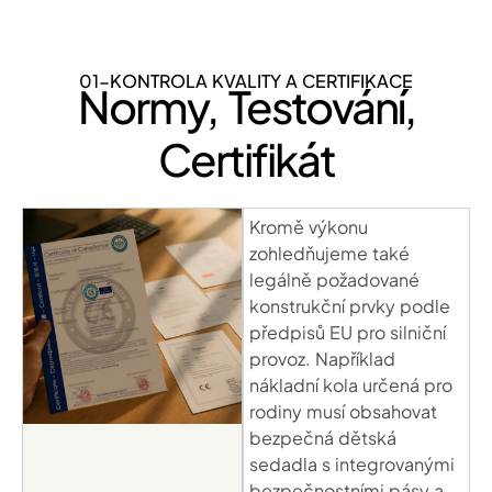
01-KONTROLA KVALITY A CERTIFIKACE
Normy, Testování,
Certifikát
Kromě výkonu
zohledňujeme také
legálně požadované
konstrukční prvky podle
předpisů EU pro silniční
provoz. Například
nákladní kola určená pro
rodiny musí obsahovat
bezpečná dětská
sedadla s integrovanými
bezpečnostními pásy a