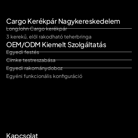
Cargo Kerékpár Nagykereskedelem
LongJohn Cargo kerékpár
3 kerekű, elöl rakodható teherbringa
OEM/ODM Kiemelt Szolgáltatás
Egyedi festés
Címke testreszabása
Egyedi rakománydoboz
Egyéni funkcionális konfiguráció
Kapcsolat