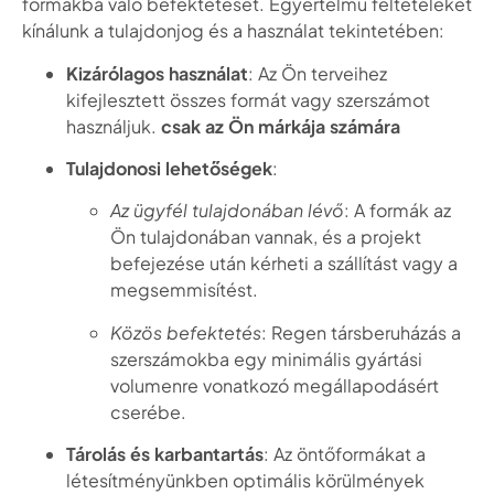
formákba való befektetését. Egyértelmű feltételeket
kínálunk a tulajdonjog és a használat tekintetében:
Kizárólagos használat
: Az Ön terveihez
kifejlesztett összes formát vagy szerszámot
használjuk.
csak az Ön márkája számára
Tulajdonosi lehetőségek
:
Az ügyfél tulajdonában lévő
: A formák az
Ön tulajdonában vannak, és a projekt
befejezése után kérheti a szállítást vagy a
megsemmisítést.
Közös befektetés
: Regen társberuházás a
szerszámokba egy minimális gyártási
volumenre vonatkozó megállapodásért
cserébe.
Tárolás és karbantartás
: Az öntőformákat a
létesítményünkben optimális körülmények