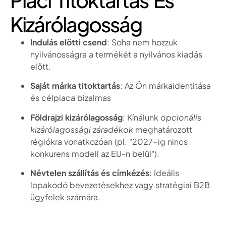
Kizárólagosság
Indulás előtti csend
: Soha nem hozzuk
nyilvánosságra a termékét a nyilvános kiadás
előtt.
Saját márka titoktartás
: Az Ön márkaidentitása
és célpiaca bizalmas
Földrajzi kizárólagosság
: Kínálunk
opcionális
kizárólagossági záradékok
meghatározott
régiókra vonatkozóan (pl. "2027-ig nincs
konkurens modell az EU-n belül").
Névtelen szállítás és címkézés
: Ideális
lopakodó bevezetésekhez vagy stratégiai B2B
ügyfelek számára.