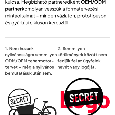
kulcsa. Megbízható partneredként
OEM/ODM
partner
komolyan vesszük a formatervezési
mintaoltalmat – minden vázlaton, prototípuson
és gyártási cikluson keresztül.
1. Nem hozunk
2. Semmilyen
nyilvánosságra semmilyen
körülmények között nem
ODM/OEM tehermotor-
fedjük fel az ügyfelek
tervet – még a nyilvános
nevét vagy logóját.
bemutatásuk után sem.