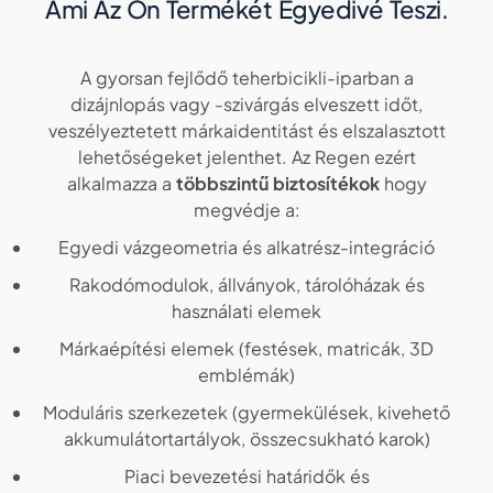
Ami Az Ön Termékét Egyedivé Teszi.
A gyorsan fejlődő teherbicikli-iparban a
dizájnlopás vagy -szivárgás elveszett időt,
veszélyeztetett márkaidentitást és elszalasztott
lehetőségeket jelenthet. Az Regen ezért
alkalmazza a
többszintű biztosítékok
hogy
megvédje a:
Egyedi vázgeometria és alkatrész-integráció
Rakodómodulok, állványok, tárolóházak és
használati elemek
Márkaépítési elemek (festések, matricák, 3D
emblémák)
Moduláris szerkezetek (gyermekülések, kivehető
akkumulátortartályok, összecsukható karok)
Piaci bevezetési határidők és