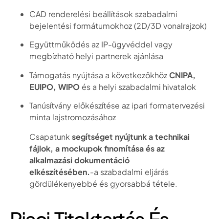
CAD renderelési beállítások szabadalmi
bejelentési formátumokhoz (2D/3D vonalrajzok)
Együttműködés az IP-ügyvéddel vagy
megbízható helyi partnerek ajánlása
Támogatás nyújtása a következőkhöz
CNIPA,
EUIPO, WIPO
és a helyi szabadalmi hivatalok
Tanúsítvány előkészítése az ipari formatervezési
minta lajstromozásához
Csapatunk
segítséget nyújtunk a technikai
fájlok, a mockupok finomítása és az
alkalmazási dokumentáció
elkészítésében.
-a szabadalmi eljárás
gördülékenyebbé és gyorsabbá tétele.
Piaci Titoktartás És