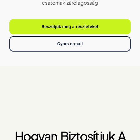
csatornakizárólagosság
Beszéljük meg a részleteket
Gyors e-mail
Hogyan Biztosítjuk A