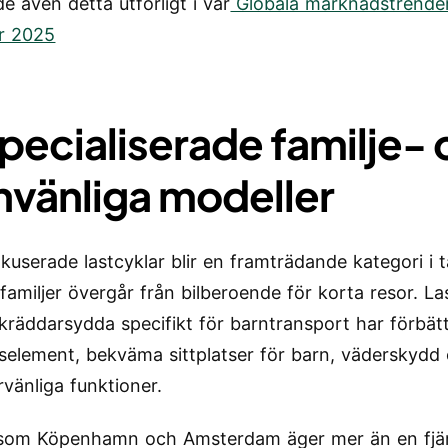
e även detta utförligt i vår
Globala marknadstrender
ar 2025
Specialiserade familje-
nvänliga modeller
okuserade lastcyklar blir en framträdande kategori i 
familjer övergår från bilberoende för korta resor. La
kräddarsydda specifikt för barntransport har förbät
selement, bekväma sittplatser för barn, väderskydd
vänliga funktioner.
 som Köpenhamn och Amsterdam äger mer än en fjä