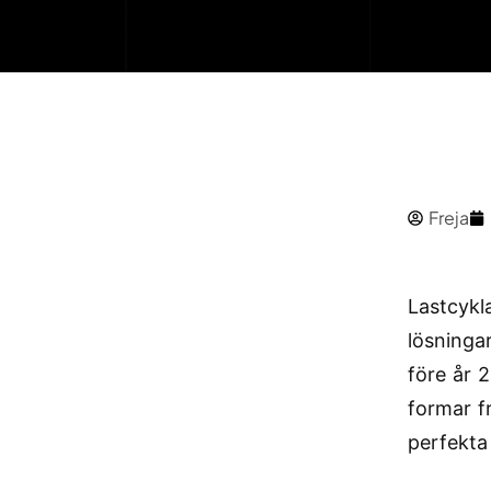
Freja
Lastcykl
lösninga
före år 
formar f
perfekta 