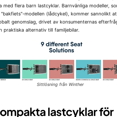
na med flera barn lastcyklar. Barnvänliga modeller, s
 "bakfiets"-modellen (lådcykel), kommer sannolikt att
lobalt genomslag, drivet av konsumenternas efterfr
 praktiska alternativ till familjebilar.
Sittlösning från Winther
Kompakta lastcyklar för