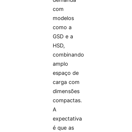
com
modelos
como a
GSD e a
HSD,
combinando
amplo
espaço de
carga com
dimensões
compactas.
A
expectativa
é que as