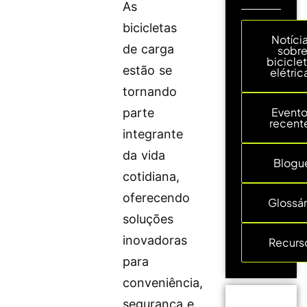
As
bicicletas
Notíci
de carga
sobr
bicicle
estão se
elétric
tornando
Event
parte
recent
integrante
da vida
Blogu
cotidiana,
oferecendo
Glossár
soluções
inovadoras
Recurs
para
conveniência,
segurança e