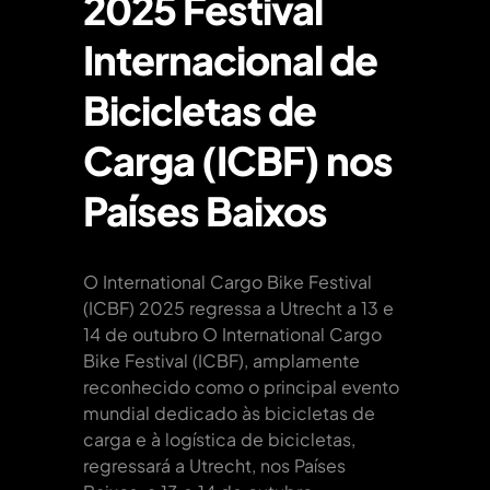
2025 Festival
Internacional de
Bicicletas de
Carga (ICBF) nos
Países Baixos
O International Cargo Bike Festival
(ICBF) 2025 regressa a Utrecht a 13 e
14 de outubro O International Cargo
Bike Festival (ICBF), amplamente
reconhecido como o principal evento
mundial dedicado às bicicletas de
carga e à logística de bicicletas,
regressará a Utrecht, nos Países