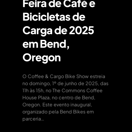
Feira de Café e
Bicicletas de
Carga de 2025
em Bend,
Oregon
O Coffee & Cargo Bike Show estreia
no domingo, 1º de junho de 2025, das
11h às 15h, no The Commons Coffee
House Plaza, no centro de Bend,
Oregon. Este evento inaugural,
organizado pela Bend Bikes em
parceria…