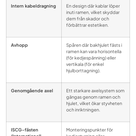
Intern kabeldragning
En design där kablar löper
inuti ramen, vilket skyddar
dem från skador och
förbättrar estetiken.
Avhopp
Spåren där bakhjulet fästs i
ramen kan vara horisontella
(för kedjespänning) eller
vertikala (för enkel
hjulborttagning).
Genomgående axel
Ett starkare axelsystem som
gängas genom ramen och
hjulet, vilket ökar styvheten
och inriktningen.
ISCG-fästen
Monteringspunkter för