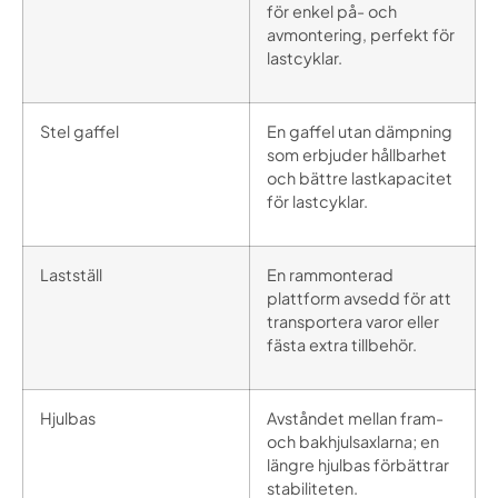
för enkel på- och
avmontering, perfekt för
lastcyklar.
Stel gaffel
En gaffel utan dämpning
som erbjuder hållbarhet
och bättre lastkapacitet
för lastcyklar.
Lastställ
En rammonterad
plattform avsedd för att
transportera varor eller
fästa extra tillbehör.
Hjulbas
Avståndet mellan fram-
och bakhjulsaxlarna; en
längre hjulbas förbättrar
stabiliteten.