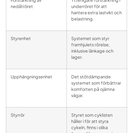
Förstärkning av
Ytterligare förstärkning i
nedåtröret
underröret för att
hantera extra lastvikt och
belastning.
Styrenhet
Systemet som styr
framhjulets rörelse,
inklusive länkage och
lager.
Upphängningsenhet
Det stötdämpande
systemet som förbättrar
komforten på ojämna
vägar.
Styrrör
Styret som cyklisten
håller i för att styra
cykeln, finns i olika