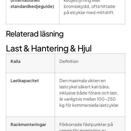
(Internationell
kedjestyrning eller
standardkedjeguide)
bromsskydd, ofta hittade
på elcyklar med mittdrift.
Relaterad läsning
Last & Hantering & Hjul
Kalla
Definition
Lastkapacitet
Den maximala vikten en
lastcykel säkert kan bära,
inklusive både förare och last,
är vanligtvis mellan 100-250
kg för kommersiella lastcyklar.
Rackmonteringar
Förborrade fästpunkter på
ramen för montering av