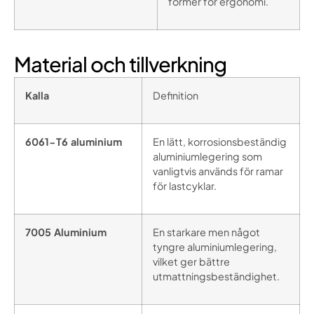
former för ergonomi.
Material och tillverkning
Kalla
Definition
6061-T6 aluminium
En lätt, korrosionsbeständig
aluminiumlegering som
vanligtvis används för ramar
för lastcyklar.
7005 Aluminium
En starkare men något
tyngre aluminiumlegering,
vilket ger bättre
utmattningsbeständighet.