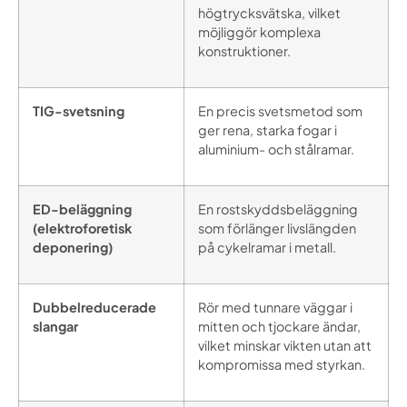
högtrycksvätska, vilket
möjliggör komplexa
konstruktioner.
TIG-svetsning
En precis svetsmetod som
ger rena, starka fogar i
aluminium- och stålramar.
ED-beläggning
En rostskyddsbeläggning
(elektroforetisk
som förlänger livslängden
deponering)
på cykelramar i metall.
Dubbelreducerade
Rör med tunnare väggar i
slangar
mitten och tjockare ändar,
vilket minskar vikten utan att
kompromissa med styrkan.