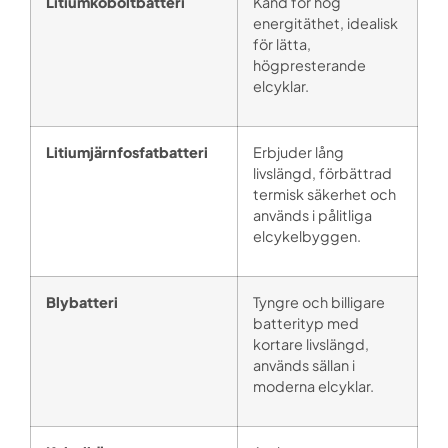
Litiumkoboltbatteri
Känd för hög
energitäthet, idealisk
för lätta,
högpresterande
elcyklar.
Litiumjärnfosfatbatteri
Erbjuder lång
livslängd, förbättrad
termisk säkerhet och
används i pålitliga
elcykelbyggen.
Blybatteri
Tyngre och billigare
batterityp med
kortare livslängd,
används sällan i
moderna elcyklar.