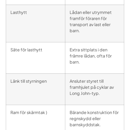
Lasthytt
Lådan eller utrymmet
framför föraren för
transport av last eller
barn.
Säte för lasthytt
Extra sittplats i den
främre lådan, ofta för
barn.
Länk till styrningen
Ansluter styret till
framhjulet på cyklar av
Long John-typ.
Ram för skärmtak )
Bärande konstruktion för
regnskydd eller
barnskyddstak.