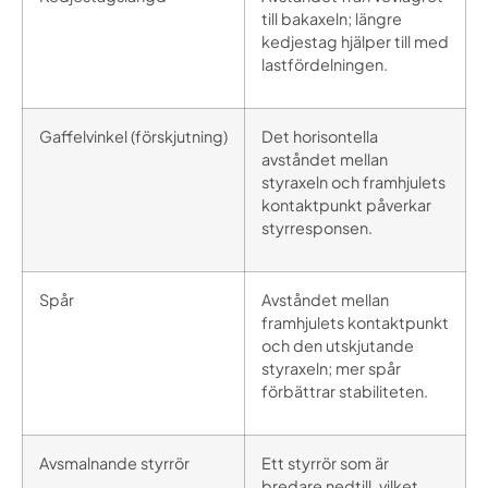
till bakaxeln; längre
kedjestag hjälper till med
lastfördelningen.
Gaffelvinkel (förskjutning)
Det horisontella
avståndet mellan
styraxeln och framhjulets
kontaktpunkt påverkar
styrresponsen.
Spår
Avståndet mellan
framhjulets kontaktpunkt
och den utskjutande
styraxeln; mer spår
förbättrar stabiliteten.
Avsmalnande styrrör
Ett styrrör som är
bredare nedtill, vilket