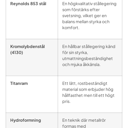
Reynolds 853 stål
En högkvalitativ stållegering
som förstärks efter
svetsning, vilket ger en
balans mellan styrka och
komfort.
Kromolybdenstål
En hållbar stållegering känd
(4130)
för sin styrka,
utmattningsbeständighet
och mjuka åkkänsla.
Titanram
Ett lätt, rostbeständigt
material som erbjuder hög
hållfasthet men till ett högt
pris.
Hydroformning
En teknik där metallrör
formas med