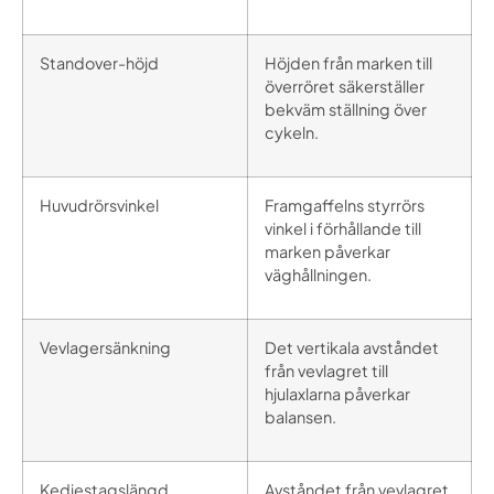
Standover-höjd
Höjden från marken till
överröret säkerställer
bekväm ställning över
cykeln.
Huvudrörsvinkel
Framgaffelns styrrörs
vinkel i förhållande till
marken påverkar
väghållningen.
Vevlagersänkning
Det vertikala avståndet
från vevlagret till
hjulaxlarna påverkar
balansen.
Kedjestagslängd
Avståndet från vevlagret