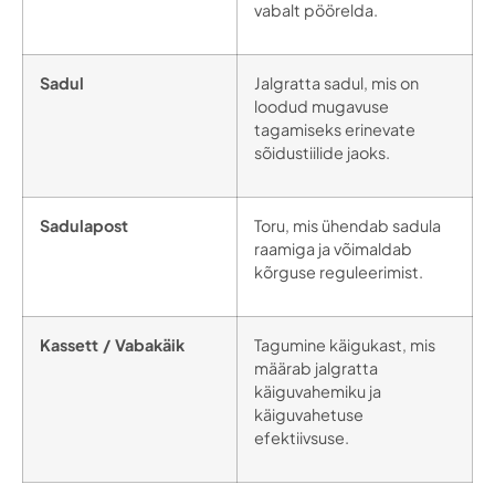
vabalt pöörelda.
Sadul
Jalgratta sadul, mis on
loodud mugavuse
tagamiseks erinevate
sõidustiilide jaoks.
Sadulapost
Toru, mis ühendab sadula
raamiga ja võimaldab
kõrguse reguleerimist.
Kassett / Vabakäik
Tagumine käigukast, mis
määrab jalgratta
käiguvahemiku ja
käiguvahetuse
efektiivsuse.