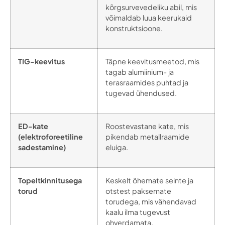
kõrgsurvevedeliku abil, mis
võimaldab luua keerukaid
konstruktsioone.
TIG-keevitus
Täpne keevitusmeetod, mis
tagab alumiinium- ja
terasraamides puhtad ja
tugevad ühendused.
ED-kate
Roostevastane kate, mis
(elektroforeetiline
pikendab metallraamide
sadestamine)
eluiga.
Topeltkinnitusega
Keskelt õhemate seinte ja
torud
otstest paksemate
torudega, mis vähendavad
kaalu ilma tugevust
ohverdamata.