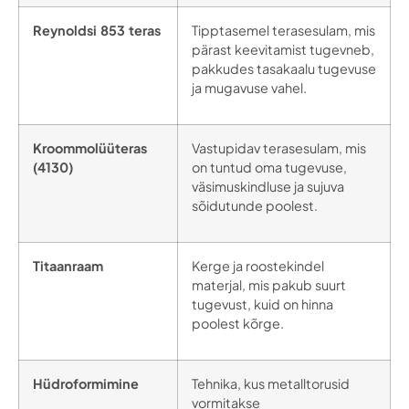
Reynoldsi 853 teras
Tipptasemel terasesulam, mis
pärast keevitamist tugevneb,
pakkudes tasakaalu tugevuse
ja mugavuse vahel.
Kroommolüüteras
Vastupidav terasesulam, mis
(4130)
on tuntud oma tugevuse,
väsimuskindluse ja sujuva
sõidutunde poolest.
Titaanraam
Kerge ja roostekindel
materjal, mis pakub suurt
tugevust, kuid on hinna
poolest kõrge.
Hüdroformimine
Tehnika, kus metalltorusid
vormitakse