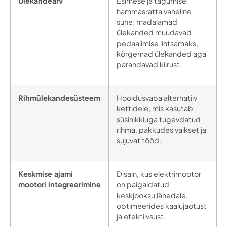
Ülekandearv
Esimese ja tagumise
hammasratta vaheline
suhe; madalamad
ülekanded muudavad
pedaalimise lihtsamaks,
kõrgemad ülekanded aga
parandavad kiirust.
Rihmülekandesüsteem
Hooldusvaba alternatiiv
kettidele, mis kasutab
süsinikkiuga tugevdatud
rihma, pakkudes vaikset ja
sujuvat tööd.
Keskmise ajami
Disain, kus elektrimootor
mootori integreerimine
on paigaldatud
keskjooksu lähedale,
optimeerides kaalujaotust
ja efektiivsust.