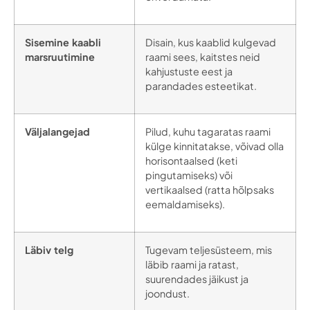
Sisemine kaabli
Disain, kus kaablid kulgevad
marsruutimine
raami sees, kaitstes neid
kahjustuste eest ja
parandades esteetikat.
Väljalangejad
Pilud, kuhu tagaratas raami
külge kinnitatakse, võivad olla
horisontaalsed (keti
pingutamiseks) või
vertikaalsed (ratta hõlpsaks
eemaldamiseks).
Läbiv telg
Tugevam teljesüsteem, mis
läbib raami ja ratast,
suurendades jäikust ja
joondust.