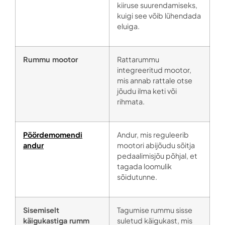
kiiruse suurendamiseks,
kuigi see võib lühendada
eluiga.
Rummu mootor
Rattarummu
integreeritud mootor,
mis annab rattale otse
jõudu ilma keti või
rihmata.
Pöördemomendi
Andur, mis reguleerib
andur
mootori abijõudu sõitja
pedaalimisjõu põhjal, et
tagada loomulik
sõidutunne.
Sisemiselt
Tagumise rummu sisse
käigukastiga rumm
suletud käigukast, mis