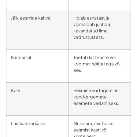
Jäik eesmine kahvel
Hoiab esiratast ja
võimaldab juhtida;
kavandatud ilma
vedrustusteta.
Kaubariiul
Toetab lastikaste või
koormat sõitja taga või
ees.
Korv
Eesmine või tagumine
korv kergemate
esemete vedamiseks.
Lastikabiini šassii
Alusraam, mis hoiab
eesmist kasti või
konteinerit.