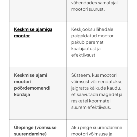
vähendades samal ajal
mootori suurust.
Keskmise ajamiga
Keskjooksu lähedale
mootor
paigaldatud mootor
pakub paremat
kaalujaotust ja
efektiivsust.
Keskmise ajami
Süsteem, kus mootori
mootori
võimsust võimendatakse
pöördemomendi
jalgratta käikude kaudu,
kordaja
et saavutada mägedel ja
rasketel koormatel
suurem efektiivsus.
Ülepinge (võimsuse
Aku pinge suurendamine
suurendamine)
mootori võimsuse ja