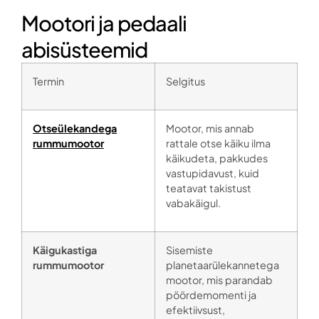
Mootori ja pedaali
abisüsteemid
Termin
Selgitus
Otseülekandega
Mootor, mis annab
rummumootor
rattale otse käiku ilma
käikudeta, pakkudes
vastupidavust, kuid
teatavat takistust
vabakäigul.
Käigukastiga
Sisemiste
rummumootor
planetaarülekannetega
mootor, mis parandab
pöördemomenti ja
efektiivsust,