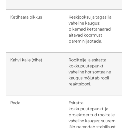
Ketihaara pikkus
Keskjooksu ja tagasilla
vaheline kaugus;
pikemad kettahaarad
aitavad koormust
paremini jaotada.
Kahvli kalle (nihe)
Roolitelje ja esiratta
kokkupuutepunkti
vaheline horisontaalne
kaugus mõjutab rooli
reaktsiooni.
Rada
Esiratta
kokkupuutepunkti ja
projekteeritud roolitelje
vaheline kaugus; suurem
jälg parandab stabiilsust.