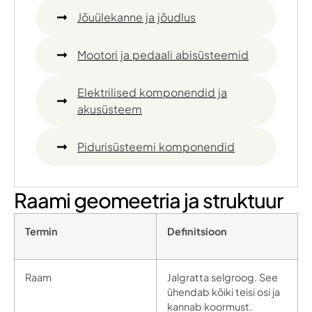
Jõuülekanne ja jõudlus
Mootori ja pedaali abisüsteemid
Elektrilised komponendid ja
akusüsteem
Pidurisüsteemi komponendid
Raami geomeetria ja struktuur
Termin
Definitsioon
Raam
Jalgratta selgroog. See
ühendab kõiki teisi osi ja
kannab koormust.