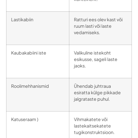
Lastikabiin
Ratturi ees olev kast või
ruum lasti või laste
vedamiseks.
Kaubakabiini iste
Valikuline istekoht
esikusse, sageli laste
jaoks.
Roolimehhanismid
Ühendab juhtraua
esiratta külge pikkade
jalgrataste puhul.
Katuseraam )
Vihmakatete või
lastekaitsekatete
tugikonstruktsioon.