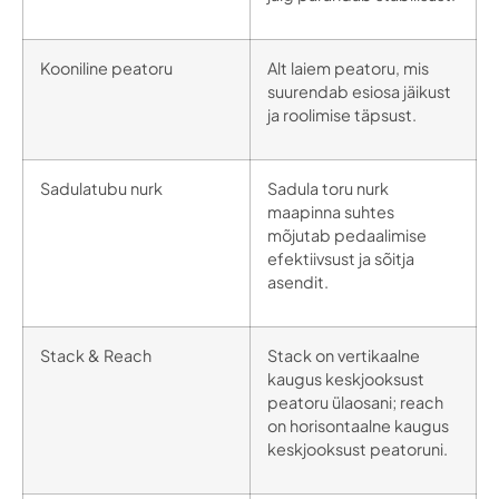
Kooniline peatoru
Alt laiem peatoru, mis
suurendab esiosa jäikust
ja roolimise täpsust.
Sadulatubu nurk
Sadula toru nurk
maapinna suhtes
mõjutab pedaalimise
efektiivsust ja sõitja
asendit.
Stack & Reach
Stack on vertikaalne
kaugus keskjooksust
peatoru ülaosani; reach
on horisontaalne kaugus
keskjooksust peatoruni.