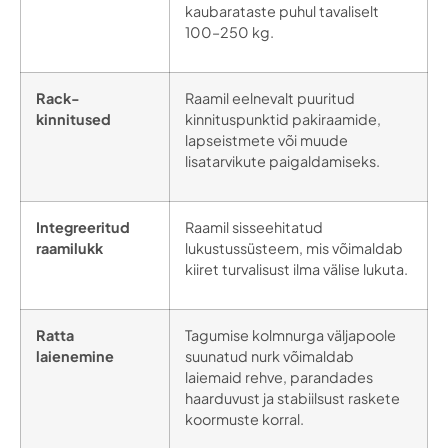
kaubarataste puhul tavaliselt
100–250 kg.
Rack-
Raamil eelnevalt puuritud
kinnitused
kinnituspunktid pakiraamide,
lapseistmete või muude
lisatarvikute paigaldamiseks.
Integreeritud
Raamil sisseehitatud
raamilukk
lukustussüsteem, mis võimaldab
kiiret turvalisust ilma välise lukuta.
Ratta
Tagumise kolmnurga väljapoole
laienemine
suunatud nurk võimaldab
laiemaid rehve, parandades
haarduvust ja stabiilsust raskete
koormuste korral.