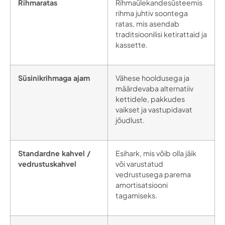
Rihmaratas
Rihmaülekandesüsteemis
rihma juhtiv soontega
ratas, mis asendab
traditsioonilisi ketirattaid ja
kassette.
Süsinikrihmaga ajam
Vähese hooldusega ja
määrdevaba alternatiiv
kettidele, pakkudes
vaikset ja vastupidavat
jõudlust.
Standardne kahvel /
Esihark, mis võib olla jäik
vedrustuskahvel
või varustatud
vedrustusega parema
amortisatsiooni
tagamiseks.