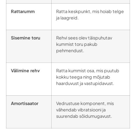
Rattarumm
Ratta keskpunkt, mis hoiab telge
ja laagreid.
Sisemine toru
Rehvi sees olev täispuhutav
kummist toru pakub
pehmendust.
Välimine rehv
Ratta kummist osa, mis puutub
kokku teega ning mõjutab
haarduvust ja vastupidavust.
Amortisaator
Vedrustuse komponent, mis
vähendab vibratsiooni ja
suurendab sõidumugavust.