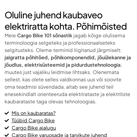
Oluline juhend kaubaveo
elektriratta kohta. Põhimõisted
Meie
Cargo Bike 101 sõnastik
jagab kõige olulisema
terminoloogia selgeteks ja professionaalseteks
selgitusteks. Oleme terminid liigitanud järgmiselt:
jalgratta põhitõed, põhikomponendid, jõuülekanne ja
jõudlus, elektrisüsteemid ja pidurdustehnoloogia
,
muutes just vajaliku leidmise lihtsaks. Olenemata
sellest, kas olete selles valdkonnas uus või soovite
oma teadmisi süvendada, aitab see juhend teil
enesekindlalt orienteeruda elektrirataste ja elektriliste
kaubarataste taga olevas tehnoloogias.
Mis on kaubaratas?
Tüübid Cargo Bike
Cargo Bike ajalugu
Cargo Bike varuosade ja tarvikute juhend