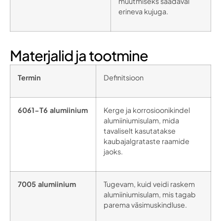
muutmiseks saadaval
erineva kujuga.
Materjalid ja tootmine
Termin
Definitsioon
6061-T6 alumiinium
Kerge ja korrosioonikindel
alumiiniumisulam, mida
tavaliselt kasutatakse
kaubajalgrataste raamide
jaoks.
7005 alumiinium
Tugevam, kuid veidi raskem
alumiiniumisulam, mis tagab
parema väsimuskindluse.