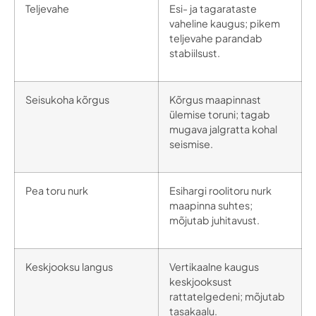
Teljevahe
Esi- ja tagarataste
vaheline kaugus; pikem
teljevahe parandab
stabiilsust.
Seisukoha kõrgus
Kõrgus maapinnast
ülemise toruni; tagab
mugava jalgratta kohal
seismise.
Pea toru nurk
Esihargi roolitoru nurk
maapinna suhtes;
mõjutab juhitavust.
Keskjooksu langus
Vertikaalne kaugus
keskjooksust
rattatelgedeni; mõjutab
tasakaalu.