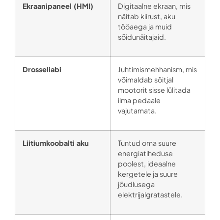
Ekraanipaneel (HMI)
Digitaalne ekraan, mis
näitab kiirust, aku
tööaega ja muid
sõidunäitajaid.
Drosseliabi
Juhtimismehhanism, mis
võimaldab sõitjal
mootorit sisse lülitada
ilma pedaale
vajutamata.
Liitiumkoobalti aku
Tuntud oma suure
energiatiheduse
poolest, ideaalne
kergetele ja suure
jõudlusega
elektrijalgratastele.