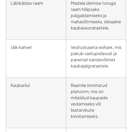
Läbikäidav raam
Madala ülemise toruga
raam hõlpsaks
paigaldamiseks ja
mahavõtmiseks, ideaalne
kaubaveoratastele.
Jäik kahvel
Vedrustuseta esihark, mis
pakub vastupidavust ja
paremat kandevõimet
kaubajalgratastele.
Kaubariiul
Raamile kinnitatud
platvorm, mis on
mõeldud kaupade
vedamiseks või
lisatarvikute
kinnitamiseks.