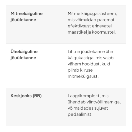
Mitmekäiguline
Mitme käiguga süsteem,
jõuülekanne
mis võimaldab paremat
efektiivsust erinevatel
maastikel ja koormustel.
Ühekäiguline
Lihtne jõuülekanne ühe
jõuülekanne
käigukastiga, mis vajab
vähem hooldust, kuid
piirab kiiruse
mitmekülgsust.
Keskjooks (BB)
Laagrikomplekt, mis
ühendab väntvõlli raamiga,
võimaldades sujuvat
pedaalimist.