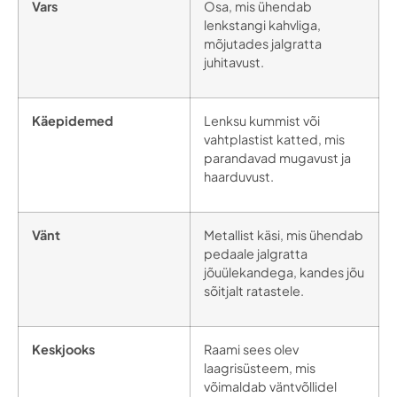
Vars
Osa, mis ühendab
lenkstangi kahvliga,
mõjutades jalgratta
juhitavust.
Käepidemed
Lenksu kummist või
vahtplastist katted, mis
parandavad mugavust ja
haarduvust.
Vänt
Metallist käsi, mis ühendab
pedaale jalgratta
jõuülekandega, kandes jõu
sõitjalt ratastele.
Keskjooks
Raami sees olev
laagrisüsteem, mis
võimaldab väntvõllidel