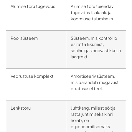
Alumise toru tugevdus
Alumise toru täiendav
tugevdus lisakaalu ja -
koormuse talumiseks.
Roolisüsteem
Süsteem, mis kontrollib
esiratta liikumist,
sealhulgas hoovastikke ja
laagreid.
Vedrustuse komplekt
Amortiseeriv süsteem,
mis parandab mugavust
ebatasasel teel.
Lenkstoru
Juhtkang, millest sõitja
ratta juhtimiseks kinni
hoiab, on
ergonoomilisemaks