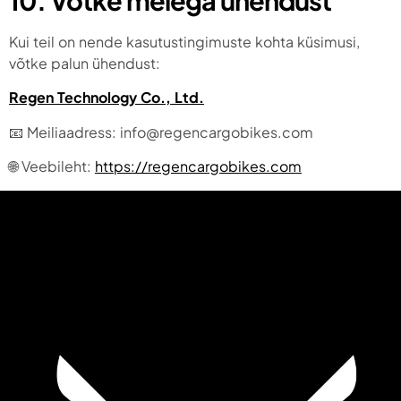
10. Võtke meiega ühendust
Kui teil on nende kasutustingimuste kohta küsimusi,
võtke palun ühendust:
Regen Technology Co., Ltd.
📧 Meiliaadress: info@regencargobikes.com
🌐 Veebileht:
https://regencargobikes.com