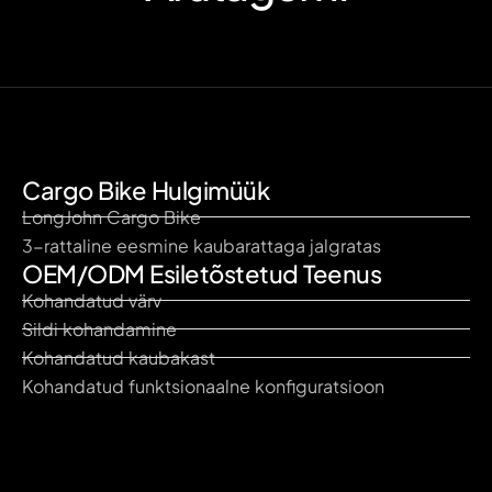
Cargo Bike Hulgimüük
LongJohn Cargo Bike
3-rattaline eesmine kaubarattaga jalgratas
OEM/ODM Esiletõstetud Teenus
Kohandatud värv
Sildi kohandamine
Kohandatud kaubakast
Kohandatud funktsionaalne konfiguratsioon