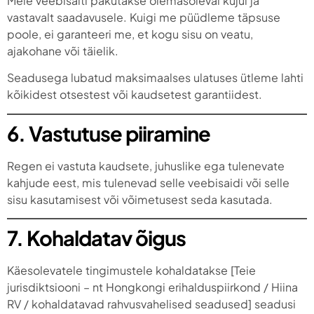
Meie veebisaiti pakutakse olemasoleval kujul ja
vastavalt saadavusele. Kuigi me püüdleme täpsuse
poole, ei garanteeri me, et kogu sisu on veatu,
ajakohane või täielik.
Seadusega lubatud maksimaalses ulatuses ütleme lahti
kõikidest otsestest või kaudsetest garantiidest.
6. Vastutuse piiramine
Regen ei vastuta kaudsete, juhuslike ega tulenevate
kahjude eest, mis tulenevad selle veebisaidi või selle
sisu kasutamisest või võimetusest seda kasutada.
7. Kohaldatav õigus
Käesolevatele tingimustele kohaldatakse [Teie
jurisdiktsiooni – nt Hongkongi erihalduspiirkond / Hiina
RV / kohaldatavad rahvusvahelised seadused] seadusi