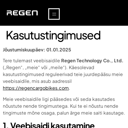
Kasutustingimused
Jõustumiskuupäev: 01.01.2025
Tere tulemast veebisaidile
Regen Technology Co., Ltd.
(„Regen“, „meie“ või „meile“). Käesolevad
kasutustingimused reguleerivad teie juurdepääsu meie
veebisaidile, mis asub aadressil
https://regencargobikes.com
.
Meie veebisaidile ligi pääsedes või seda kasutades
nõustute nende tingimustega. Kui te ei nõustu nende
tingimuste mõne osaga, palun ärge meie saiti kasutage.
1. Veebisaidi kasutamine