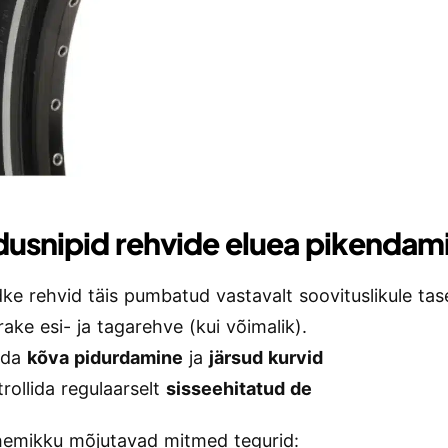
usnipid rehvide eluea pikendam
ke rehvid täis pumbatud vastavalt soovituslikule ta
ake esi- ja tagarehve (kui võimalik).
tida
kõva pidurdamine
ja
järsud kurvid
rollida regulaarselt
sisseehitatud de
emikku mõjutavad mitmed tegurid: