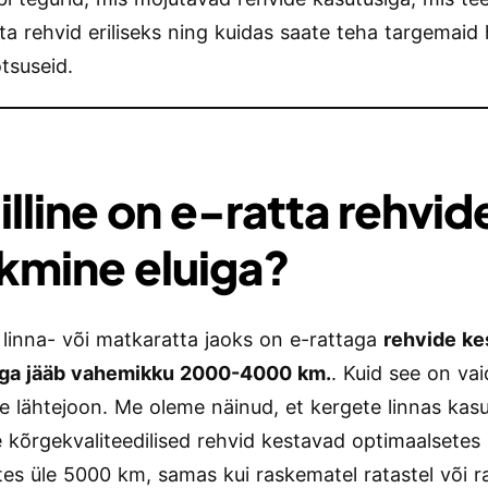
ta rehvid eriliseks ning kuidas saate teha targemaid
tsuseid.
illine on e-ratta rehvid
kmine eluiga?
e linna- või matkaratta jaoks on e-rattaga
rehvide k
iga jääb vahemikku 2000-4000 km.
. Kuid see on vai
ne lähtejoon. Me oleme näinud, et kergete linnas kas
e kõrgekvaliteedilised rehvid kestavad optimaalsetes
tes üle 5000 km, samas kui raskematel ratastel või 