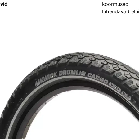
vid
koormused
lühendavad elu