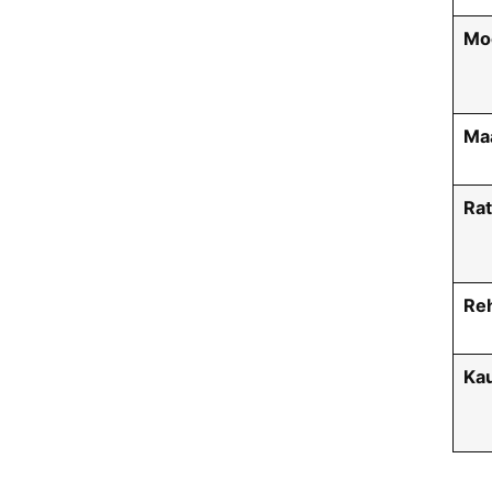
Moo
Maa
Rat
Re
Kau