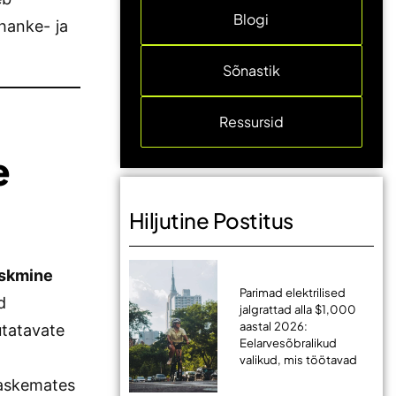
Blogi
 hanke- ja
Sõnastik
Ressursid
e
Hiljutine Postitus
eskmine
Parimad elektrilised
d
jalgrattad alla $1,000
aastal 2026:
utatavate
Eelarvesõbralikud
valikud, mis töötavad
raskemates