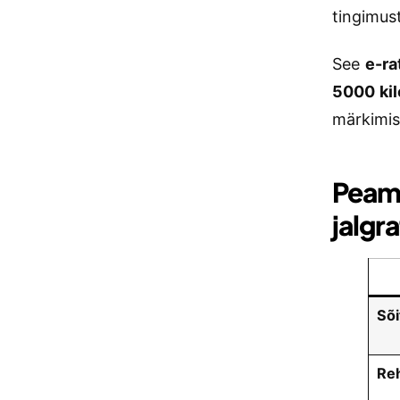
tingimus
See
e-ra
5000 kil
märkimisv
Peami
jalgr
Sõi
Reh