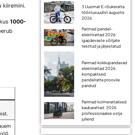
kiiremini.
3 Uusimat E-tõukeratta
tööstusuudist augustis
2026
ikus
1000-
Parimad pendel-
ieerub
elektrirattad 2026:
igapäevaste sõitjate
testitud ja järjestatud
Parimad kokkupandavad
elektrirattad 2026:
kompaktsed
pendelratta proovile
pandud
Parimad kolmerattalised
kaubarattad: 2026
ist.
professionaalse ostja
juhend
kauem
vid.