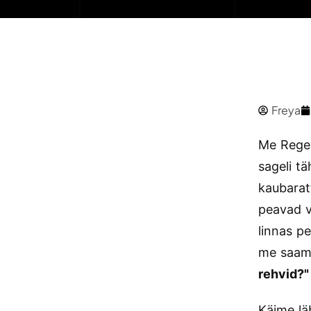
Freya
Me Regen
sageli t
kaubarat
peavad v
linnas p
me saame
rehvid?"
Käime lä