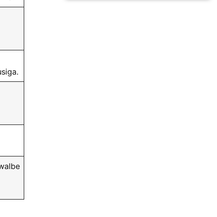
siga.
walbe