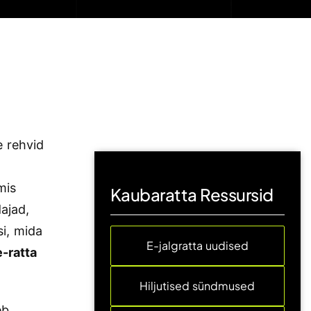
e rehvid
mis
Kaubaratta Ressursid
ajad,
si, mida
E-jalgratta uudised
e-ratta
Hiljutised sündmused
eb