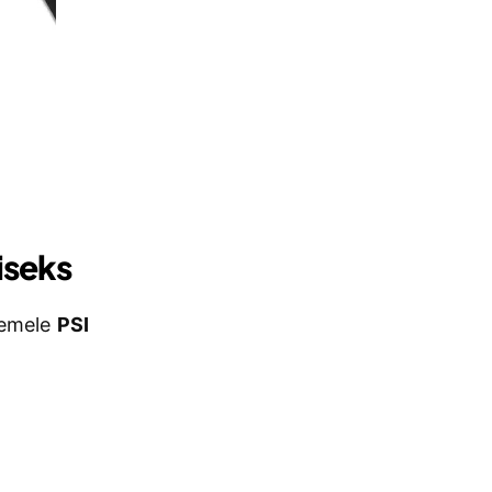
iseks
semele
PSI