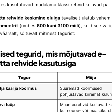
tes kasutatavad madalama klassi rehvid kuluvad palju 
tta rehvide keskmine eluiga
tavaliselt ulatub vahem
omeetrit
(umbes
600 kuni 3100 miili
), kuid see var
äärselt, sõltuvalt mitmest tegurist:
sed tegurid, mis mõjutavad e-
atta rehvide kasutusiga
Tegur
Mõju
tja kaal ja koormus
Suuremad koormused
põhjustavad kiiremat kulum
vi tüüp
Maanteerehvid kestavad 
kui noppe- või maastikureh