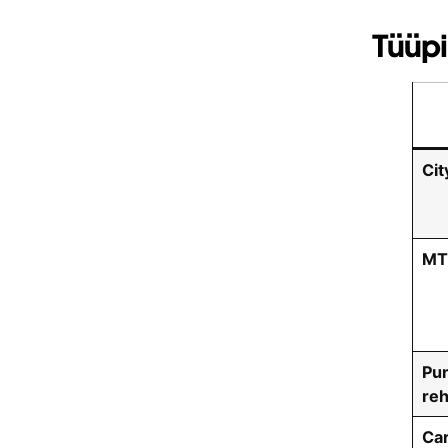
Tüüpi
Cit
MT
Pun
reh
Car