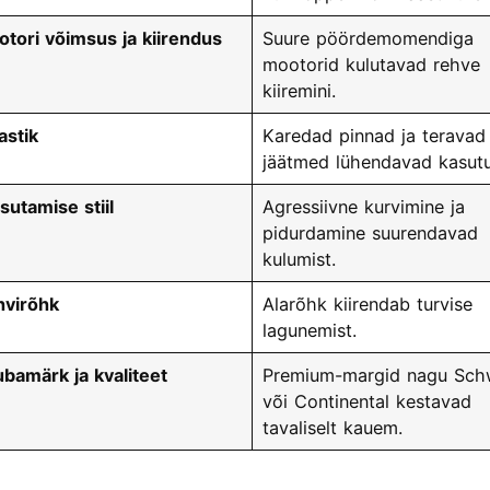
tori võimsus ja kiirendus
Suure pöördemomendiga
mootorid kulutavad rehve
kiiremini.
stik
Karedad pinnad ja teravad
jäätmed lühendavad kasutu
sutamise stiil
Agressiivne kurvimine ja
pidurdamine suurendavad
kulumist.
hvirõhk
Alarõhk kiirendab turvise
lagunemist.
bamärk ja kvaliteet
Premium-margid nagu Sch
või Continental kestavad
tavaliselt kauem.