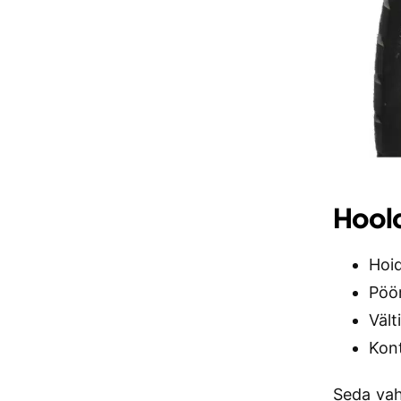
Hoold
Hoid
Pöör
Väl
Kont
Seda vah