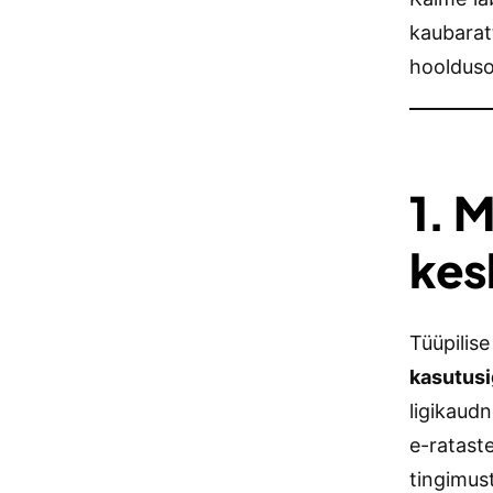
kaubarat
hoolduso
1. M
kes
Tüüpilis
kasutus
ligikaud
e-ratast
tingimus