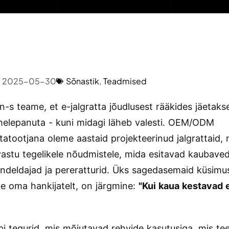
2025-05-30
Sõnastik
,
Teadmised
-s teame, et e-jalgratta jõudlusest rääkides jäetaks
ähelepanuta - kuni midagi läheb valesti. OEM/ODM
tatootjana oleme aastaid projekteerinud jalgrattaid, 
astu tegelikele nõudmistele, mida esitavad kaubaved
endeldajad ja pereratturid. Üks sagedasemaid küsimu
 oma hankijatelt, on järgmine:
"Kui kaua kestavad 
bi tegurid, mis mõjutavad rehvide kasutusiga, mis te