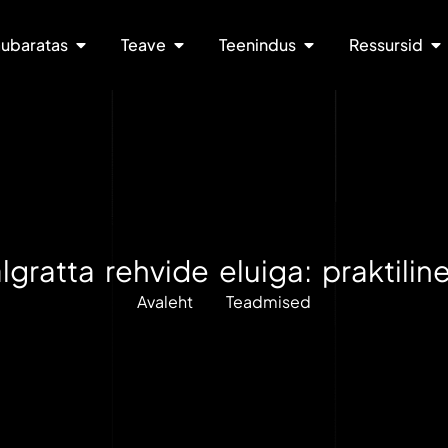
ubaratas
Teave
Teenindus
Ressursid
algratta rehvide eluiga: praktili
Avaleht
Teadmised