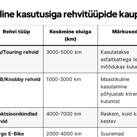
line kasutusiga rehvitüüpide kau
Rehvi tüüp
Keskmine eluiga
Märkuse
(km)
y/Touring rehvid
3000-5000 km
Kasutatakse
asfaltkattega t
mõõdukas kulu
B/Knobby rehvid
1000-3000 km
Maastikuline
kasutamine
põhjustab kiire
kulumist
ktsioonikindlad
4000-7000 km
Raskem, kuid 
vid
kestev
go E-Bike
2000-4000 km
Suuremad