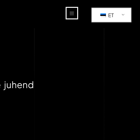
ET
ne juhend