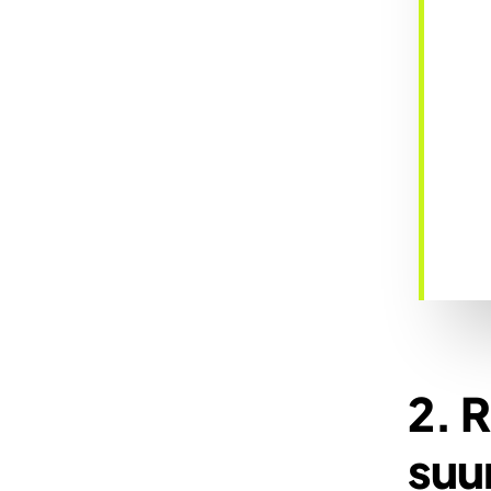
2. 
suu