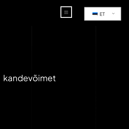
ET
a kandevõimet