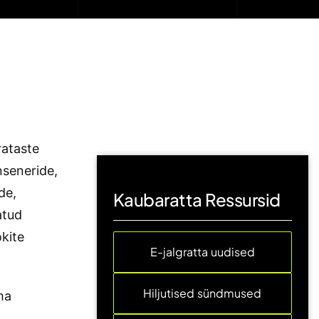
rataste
nseneride,
de,
Kaubaratta Ressursid
atud
okite
E-jalgratta uudised
Hiljutised sündmused
ma