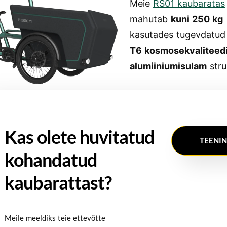
Meie
RS01 kaubaratas
mahutab
kuni 250 kg
kasutades tugevdatu
T6 kosmosekvaliteed
alumiiniumisulam
stru
Kas olete huvitatud
TEENI
kohandatud
kaubarattast?
Meile meeldiks teie ettevõtte