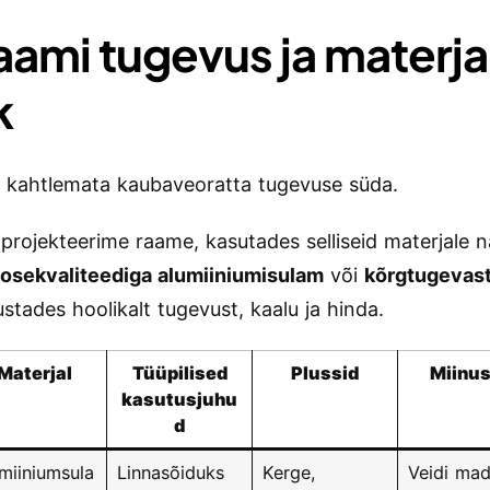
aami tugevus ja materjal
k
kahtlemata kaubaveoratta tugevuse süda.
projekteerime raame, kasutades selliseid materjale 
osekvaliteediga alumiiniumisulam
või
kõrgtugevast
stades hoolikalt tugevust, kaalu ja hinda.
Materjal
Tüüpilised
Plussid
Miinu
kasutusjuhu
d
miiniumsula
Linnasõiduks
Kerge,
Veidi ma