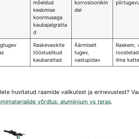
mõeldud
korrosioonikin
piirtugev
keskmise
del
koormusega
kaubajalgratta
d
gtugev
Raskeveokite
Äärmiselt
Raskem, 
as
tööstuslikud
tugev,
roostetad
kaubarattad
vastupidav
ilma katt
lete huvitatud raamide valikutest ja erinevustest? V
mimaterjalide võrdlus: alumiinium vs teras
.