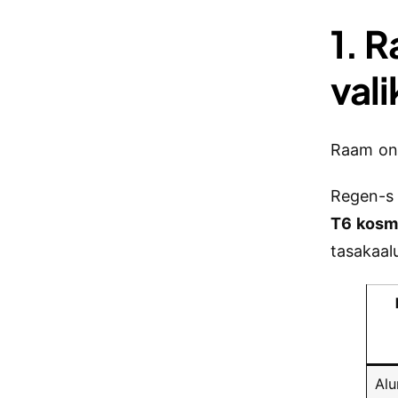
1. R
vali
Raam on 
Regen-s 
T6 kosm
tasakaalu
Alu