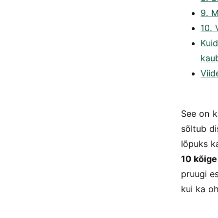
9. M
10. 
Kuid
kau
Viid
See on k
sõltub di
lõpuks ka
10 kõige
pruugi es
kui ka o