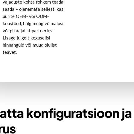
vajaduste kohta rohkem teada
saada – olenemata sellest, kas
uurite OEM- või ODM-
koostööd, hulgimüügivõimalusi
või pikaajalist partnerlust.
Lisage julgelt koguselisi
hinnanguid või muud olulist
teavet.
Ratta konfiguratsioon ja
rus