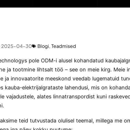
2025-04-30
Blogi
,
Teadmised
chnologys pole ODM-i alusel kohandatud kaubajalg
ne ja tootmine lihtsalt töö – see on meie kirg. Meie i
ite ja innovaatorite meeskond veedab lugematuid tun
es kauba-elektrijalgrataste lahendusi, mis on kohand
le vajadustele, alates linnatranspordist kuni raskeve
i.
aksime teid tutvustada olulisel teemal, millega me o
tega iga päev kokku puutume: