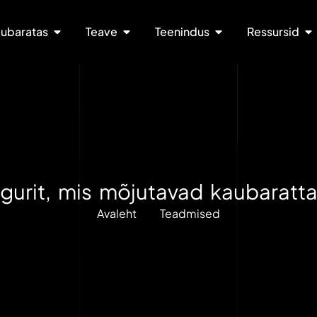
ubaratas
Teave
Teenindus
Ressursid
egurit, mis mõjutavad kaubaratt
Avaleht
Teadmised