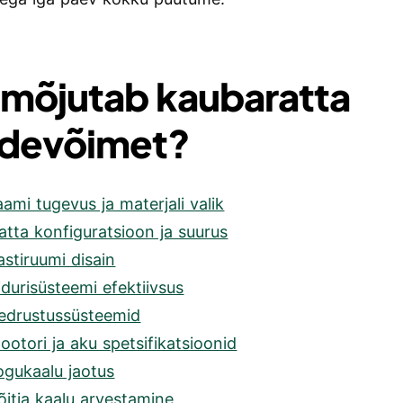
 mõjutab kaubaratta
devõimet?
aami tugevus ja materjali valik
atta konfiguratsioon ja suurus
astiruumi disain
idurisüsteemi efektiivsus
Vedrustussüsteemid
ootori ja aku spetsifikatsioonid
ogukaalu jaotus
õitja kaalu arvestamine