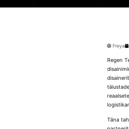
Freya
Regen Te
disainimi
disainer
täiustad
reaalsete
logistikan
Täna tah
partneri