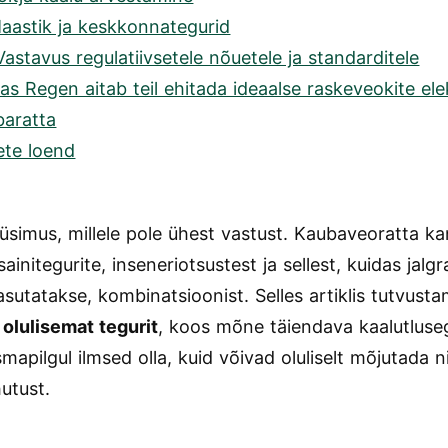
aastik ja keskkonnategurid
Vastavus regulatiivsetele nõuetele ja standarditele
as Regen aitab teil ehitada ideaalse raskeveokite elek
baratta
ete loend
üsimus, millele pole ühest vastust. Kaubaveoratta 
sainitegurite, inseneriotsustest ja sellest, kuidas jalgr
sutatakse, kombinatsioonist. Selles artiklis tutvustam
 olulisemat tegurit
, koos mõne täiendava kaalutluseg
mapilgul ilmsed olla, kuid võivad oluliselt mõjutada ni
hutust.