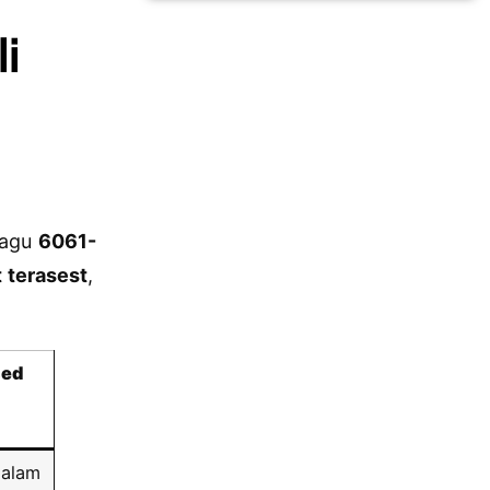
i
nagu
6061-
 terasest
,
sed
dalam