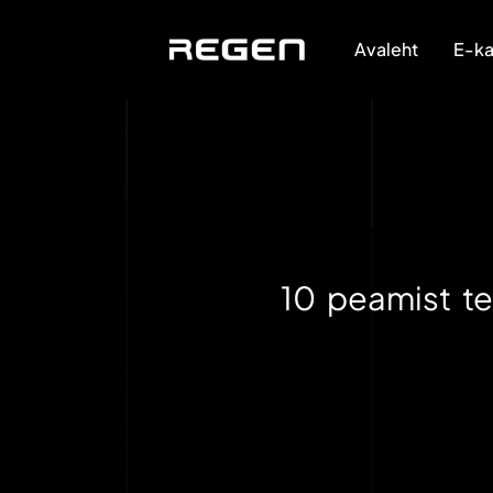
Avaleht
E-ka
10 peamist t