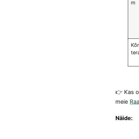
m
Kõr
ter
👉 Kas o
meie
Raa
Näide: