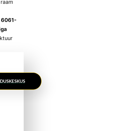
raam
d
6061-
iga
ktuur
NDUSKESKUS