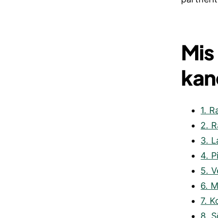
Mis
kan
1. R
2. R
3. L
4. P
5. 
6. M
7. K
8. S