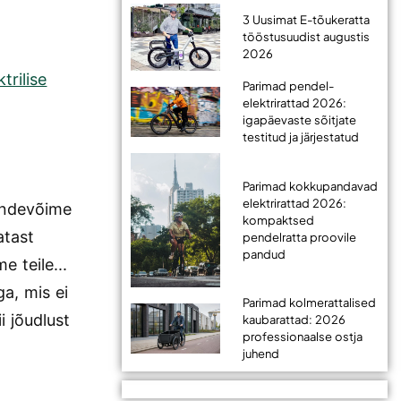
3 Uusimat E-tõukeratta
tööstusuudist augustis
2026
trilise
Parimad pendel-
elektrirattad 2026:
igapäevaste sõitjate
testitud ja järjestatud
Parimad kokkupandavad
elektrirattad 2026:
kandevõime
kompaktsed
atast
pendelratta proovile
pandud
e teile...
a, mis ei
Parimad kolmerattalised
i jõudlust
kaubarattad: 2026
professionaalse ostja
juhend