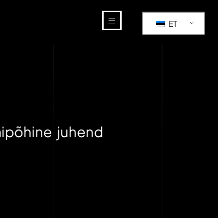
ET
mipõhine juhend