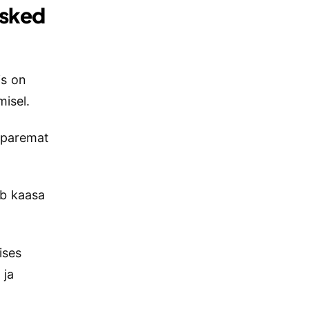
asked
s on
misel.
 paremat
ab kaasa
ises
 ja