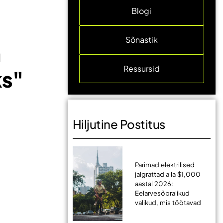
Blogi
Sõnastik
a
Ressursid
ks"
Hiljutine Postitus
Parimad elektrilised
jalgrattad alla $1,000
aastal 2026:
Eelarvesõbralikud
valikud, mis töötavad