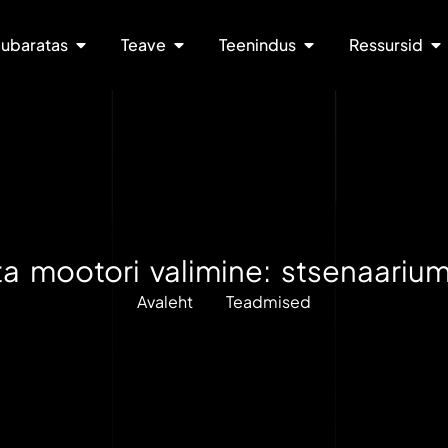
ubaratas
Teave
Teenindus
Ressursid
tta mootori valimine: stsenaariu
Avaleht
Teadmised