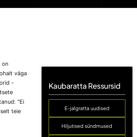
) on
ohalt väga
orid -
Kaubaratta Ressursid
tsete
anud: "Ei
E-jalgratta uudised
selt teie
Hiljutised sündmused