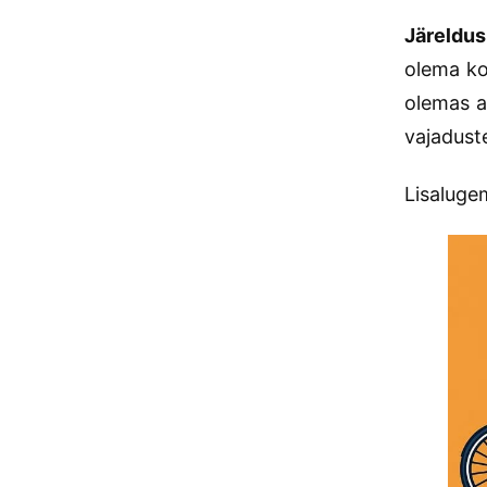
Järeldus
olema ko
olemas ab
vajadust
Lisalugem