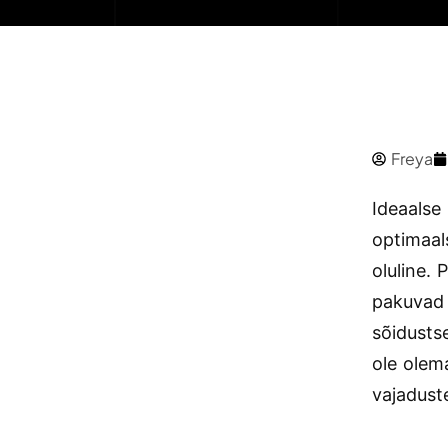
Freya
Ideaalse 
optimaal
oluline.
pakuvad 
sõidusts
ole olema
vajaduste