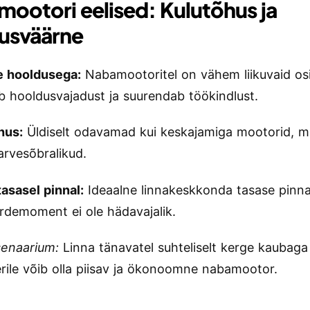
ootori eelised: Kulutõhus ja
usväärne
 hooldusega:
Nabamootoritel on vähem liikuvaid osi
 hooldusvajadust ja suurendab töökindlust.
hus:
Üldiselt odavamad kui keskajamiga mootorid, m
arvesõbralikud.
tasasel pinnal:
Ideaalne linnakeskkonda tasase pinna
rdemoment ei ole hädavajalik.
senaarium:
Linna tänavatel suhteliselt kerge kaubaga 
lerile võib olla piisav ja ökonoomne nabamootor.