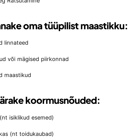
eg Ratsutamine
nnake oma tüüpilist maastikku:
d linnateed
kud või mägised piirkonnad
d maastikud
ärake koormusnõuded:
(nt isiklikud esemed)
as (nt toidukaubad)