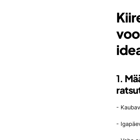
Kii
voo
ide
1.
Mää
ratsu
- Kauba
- Igapäe