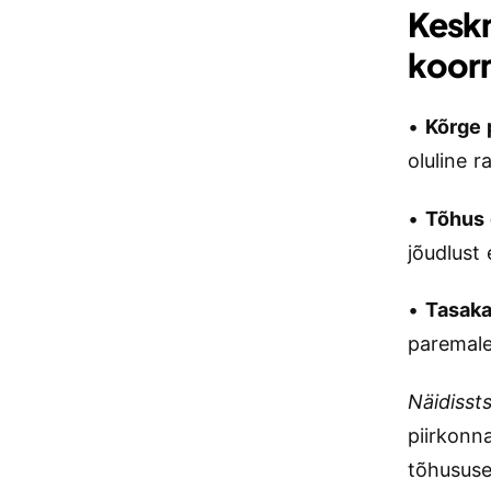
Keskm
koorm
•
Kõrge
oluline 
•
Tõhus 
jõudlust 
•
Tasaka
paremale 
Näidisst
piirkonn
tõhususe