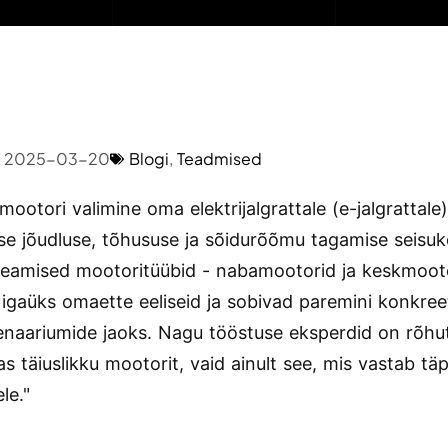
2025-03-20
Blogi
,
Teadmised
mootori valimine oma elektrijalgrattale (e-jalgrattale
se jõudluse, tõhususe ja sõidurõõmu tagamise seisuk
 Peamised mootoritüübid - nabamootorid ja keskmoot
igaüks omaette eeliseid ja sobivad paremini konkree
enaariumide jaoks. Nagu tööstuse eksperdid on rõhut
s täiuslikku mootorit, vaid ainult see, mis vastab täp
le."