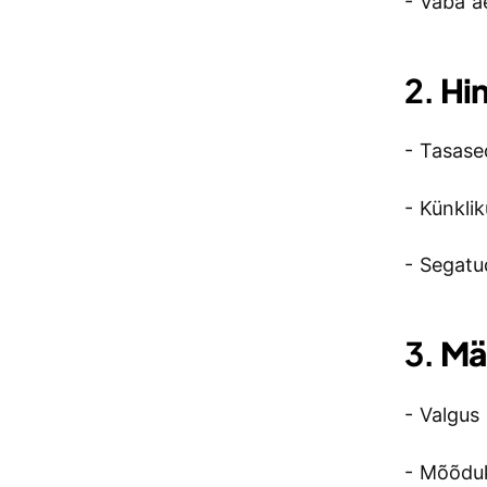
- Vaba a
2.
Hi
- Tasase
- Künkli
- Segatu
3.
Mä
- Valgus 
- Mõõduk