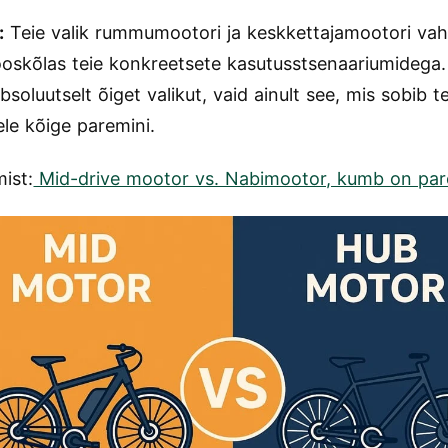
:
Teie valik rummumootori ja keskkettajamootori vah
oskõlas teie konkreetsete kasutusstsenaariumidega. 
soluutselt õiget valikut, vaid ainult see, mis sobib t
ele kõige paremini.
ist:
Mid-drive mootor vs. Nabimootor, kumb on pa