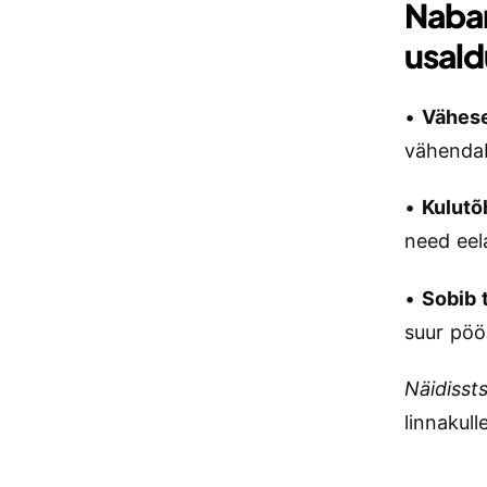
Nabam
usald
•
Vähese
vähendab
•
Kulutõ
need eel
•
Sobib 
suur pöö
Näidisst
linnakul