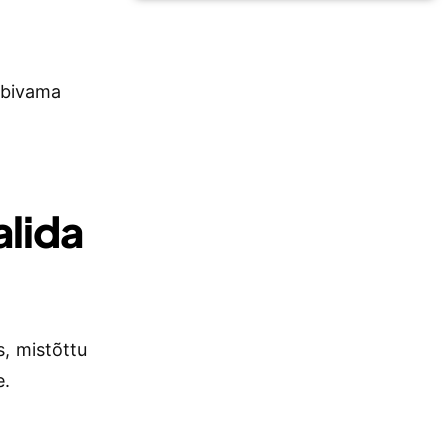
sobivama
alida
, mistõttu
e.