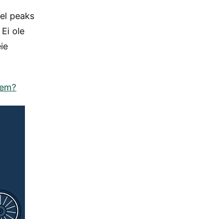
el peaks
Ei ole
eie
rem?