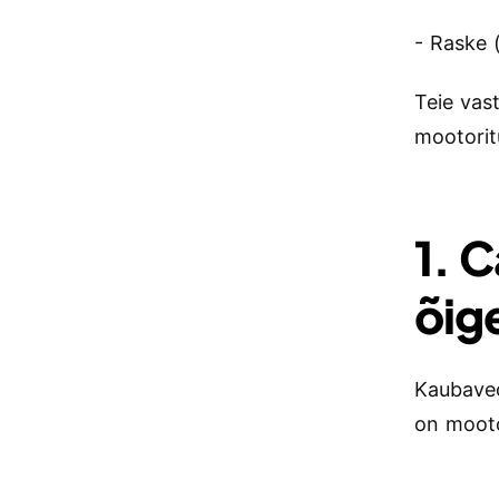
- Raske (
Teie vas
mootorit
1. 
õig
Kaubaveo
on mooto