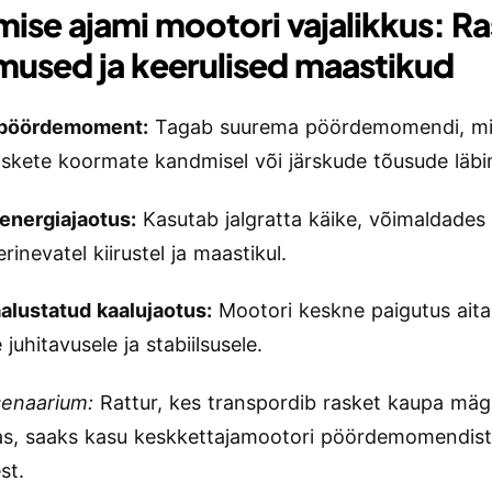
ise ajami mootori vajalikkus: R
used ja keerulised maastikud
 pöördemoment:
Tagab suurema pöördemomendi, mi
raskete koormate kandmisel või järskude tõusude läbi
energiajaotus:
Kasutab jalgratta käike, võimaldades
erinevatel kiirustel ja maastikul.
alustatud kaalujaotus:
Mootori keskne paigutus ait
juhitavusele ja stabiilsusele.
senaarium:
Rattur, kes transpordib rasket kaupa mäg
as, saaks kasu keskkettajamootori pöördemomendist
st.