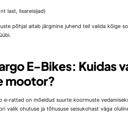
nt last, lisareisijad)
tuste põhjal aitab järgmine juhend teil valida kõige 
üübi.
Cargo E-Bikes: Kuidas v
e mootor?
 e-rattad on mõeldud suurte koormuste vedamiseks
ri valik ohutuse ja tõhususe seisukohast väga olulin