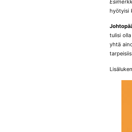
Esimerkk
hyötyisi
Johtopä
tulisi ol
yhtä ain
tarpeisiis
Lisäluke