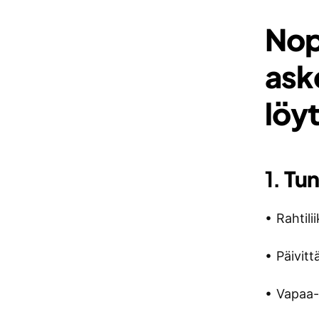
Nop
ask
löy
1.
Tun
• Rahtili
• Päivit
• Vapaa-