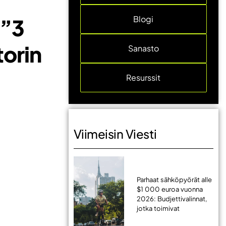
Blogi
 ”3
torin
Sanasto
Resurssit
Viimeisin Viesti
Parhaat sähköpyörät alle
$1 000 euroa vuonna
2026: Budjettivalinnat,
jotka toimivat