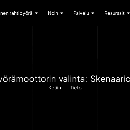
nen rahtipyörä
Noin
Palvelu
Resurssit
örämoottorin valinta: Skenaari
Kotiin
Tieto