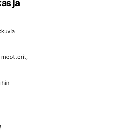
as ja
kkuvia
 moottorit,
ihin
ä