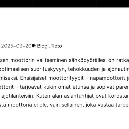
2025-03-20
Blogi
,
Tieto
lisen moottorin valitseminen sähköpyörällesi on ratk
optimaalisen suorituskyvyn, tehokkuuden ja ajonaut
miseksi. Ensisijaiset moottorityypit – napamoottorit j
ttorit – tarjoavat kukin omat etunsa ja sopivat par
n ajotilanteisiin. Kuten alan asiantuntijat ovat korosta
stä moottoria ei ole, vain sellainen, joka vastaa tarpe