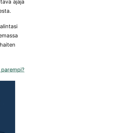
tava ajaja
esta.
lintasi
olemassa
rhaiten
 parempi?