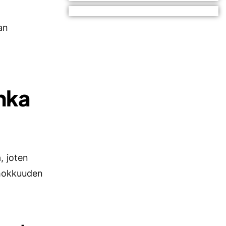
an
inka
, joten
ehokkuuden