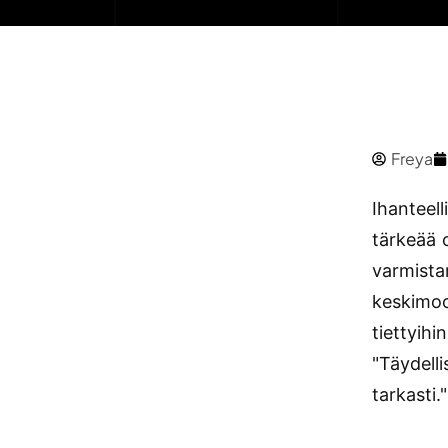
Freya
Ihanteel
tärkeää 
varmista
keskimoo
tiettyihi
"Täydelli
tarkasti."