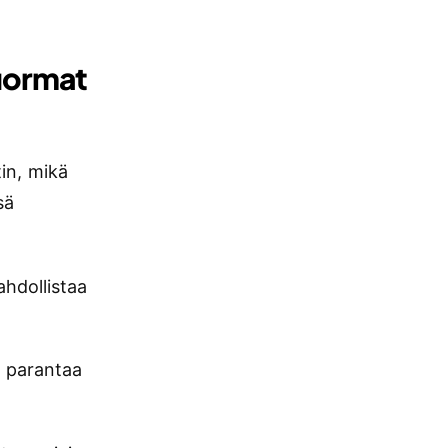
uormat
n, mikä
sä
hdollistaa
i parantaa