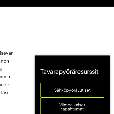
aisevan
innon
a
Tavarapyöräresurssit
emmin
neet:
Sähköpyöräuutiset
itasi
Viimeaikaiset
tapahtumat