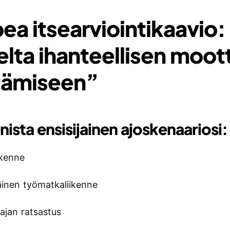
ea itsearviointikaavio:
elta ihanteellisen moot
tämiseen”
nista ensisijainen ajoskenaariosi:
ikenne
täinen työmatkaliikenne
ajan ratsastus