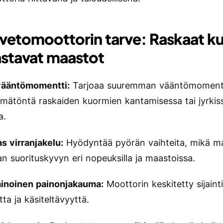
vetomoottorin tarve: Raskaat k
astavat maastot
vääntömomentti:
Tarjoaa suuremman vääntömomenti
ämätöntä raskaiden kuormien kantamisessa tai jyrkis
a.
s virranjakelu:
Hyödyntää pyörän vaihteita, mikä ma
 suorituskyvyn eri nopeuksilla ja maastoissa.
inoinen painonjakauma:
Moottorin keskitetty sijaint
ta ja käsiteltävyyttä.