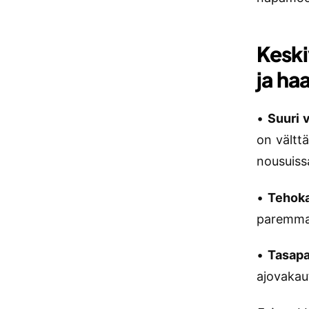
Keski
ja ha
•
Suuri 
on vältt
nousuiss
•
Tehoka
paremman
•
Tasapa
ajovakaut