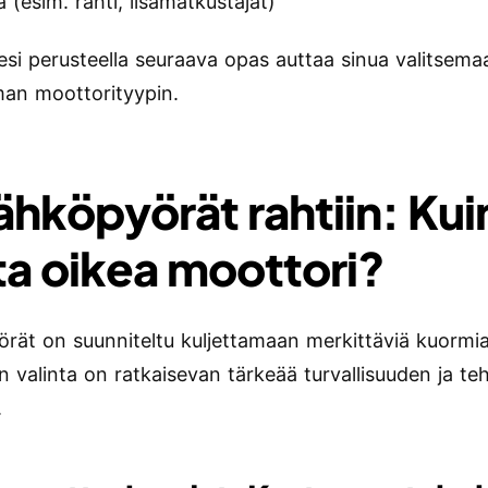
 (esim. rahti, lisämatkustajat)
esi perusteella seuraava opas auttaa sinua valitsema
an moottorityypin.
Sähköpyörät rahtiin: Ku
ita oikea moottori?
rät on suunniteltu kuljettamaan merkittäviä kuormia
n valinta on ratkaisevan tärkeää turvallisuuden ja t
.