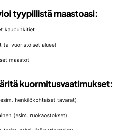
ioi tyypillistä maastoasi:
et kaupunkitiet
 tai vuoristoiset alueet
iset maastot
äritä kuormitusvaatimukset:
(esim. henkilökohtaiset tavarat)
ainen (esim. ruokaostokset)