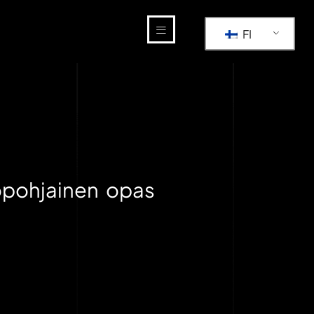
FI
opohjainen opas