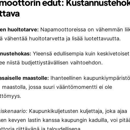
oottorin edut: Kustannustehok
ttava
en huoltotarve:
Napamoottoreissa on vähemmän lii
ä vähentää huoltotarvetta ja lisää luotettavuutta.
nustehokas:
Yleensä edullisempia kuin keskivetoiset
ee niistä budjettiystävällisen vaihtoehdon.
asaiselle maastolle:
Ihanteellinen kaupunkiympäristö
la maastolla, jossa suuri vääntömomentti ei ole
ttömyys.
iskenaario:
Kaupunkikuljetusten kuljettaja, joka ajaa
isen kevyen lastin kanssa kaupungin kaduilla, voi pitä
oria riittävänä ja taloudellisena.