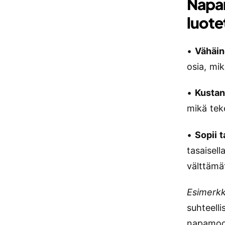
Napam
luote
•
Vähäin
osia, mik
•
Kustan
mikä tek
•
Sopii t
tasaisel
välttämä
Esimerkk
suhteell
napamoott