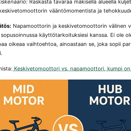
iskenaario:
Raskasta tavaraa mäkisellä alueella kuljet
 keskivetomoottorin vääntömomentista ja tehokkuud
ätös:
Napamoottorin ja keskivetomoottorin välinen va
la sopusoinnussa käyttötarkoituksiesi kanssa. Ei ole 
oaa oikeaa vaihtoehtoa, ainoastaan se, joka sopii pa
i.
mista:
Keskivetomoottori vs. napamoottori, kumpi on