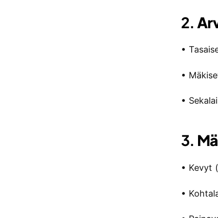
2.
Arv
• Tasais
• Mäkiset
• Sekala
3.
Mä
• Kevyt 
• Kohtal