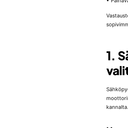
• Painava
Vastaust
sopivimm
1. 
val
Sähköpyö
moottori
kannalta