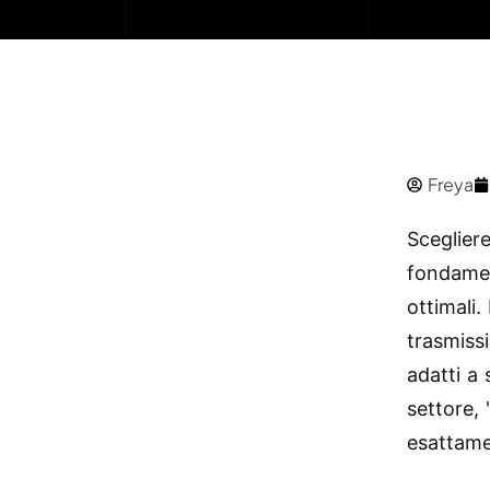
Freya
Scegliere
fondamen
ottimali.
trasmiss
adatti a 
settore, 
esattame