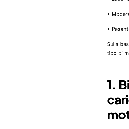
• Modera
• Pesant
Sulla bas
tipo di 
1. B
car
mot