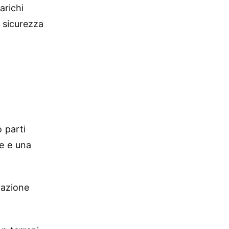
arichi
 sicurezza
 parti
e e una
razione