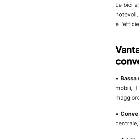
Le bici e
notevoli
e l'effici
Vanta
conve
•
Bassa 
mobili, 
maggiore 
•
Conven
centrale,