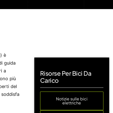
e) è
di guida
i a
Risorse Per Bici Da
sono più
Carico
perti del
e soddisfa
Notizie sulle bici
elettriche