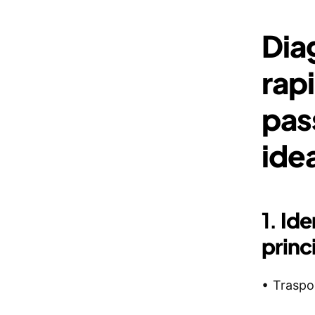
Dia
rap
pas
ide
1.
Ide
princ
• Traspo