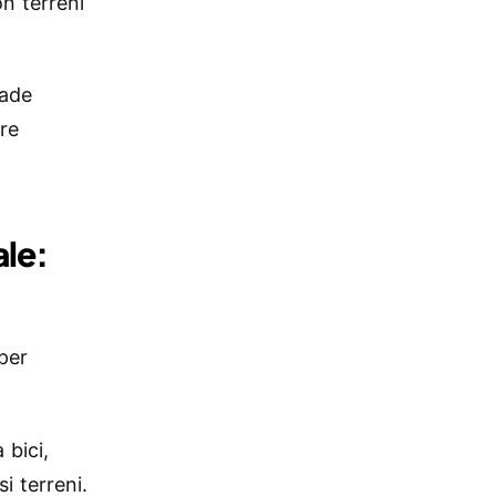
n terreni
rade
are
ale:
per
 bici,
i terreni.