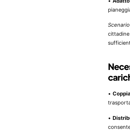
•
Adatto
pianeggi
Scenario
cittadin
sufficie
Neces
caric
•
Coppia
trasporta
•
Distrib
consenten