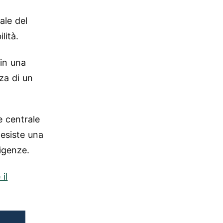
ale del
lità.
 in una
za di un
 centrale
 esiste una
sigenze.
il