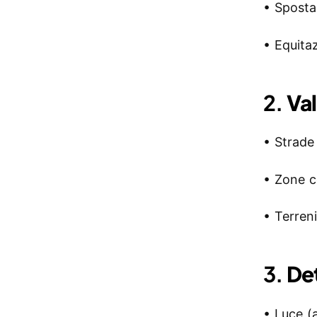
• Sposta
• Equita
2.
Val
• Strade
• Zone c
• Terreni
3.
Det
• Luce (