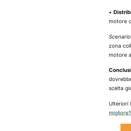
•
Distri
motore c
Scenario
zona coll
motore a
Conclus
dovrebbe
scelta gi
Ulteriori 
migliore