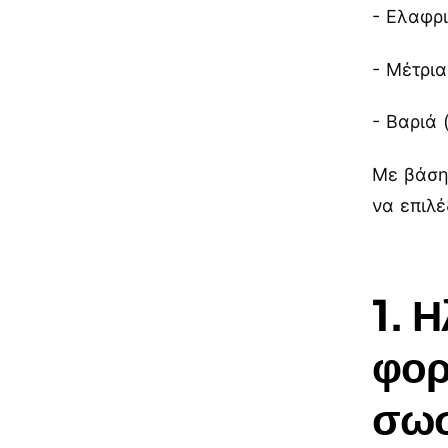
- Ελαφρι
- Μέτρια
- Βαριά 
Με βάση
να επιλ
1. 
φορ
σωσ