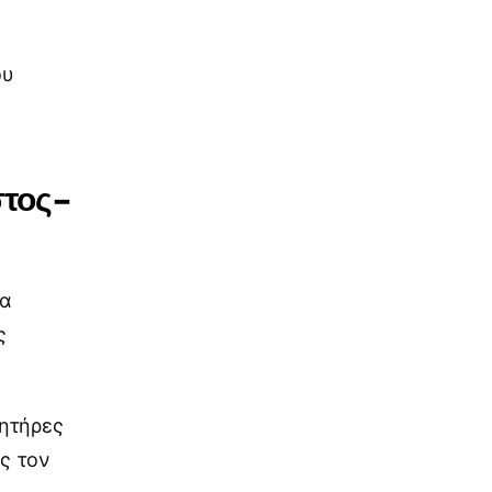
α
ου
στος-
ρα
ς
νητήρες
ς τον