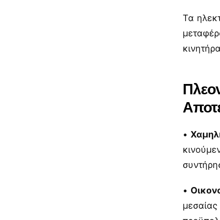
Τα ηλεκ
μεταφέρ
κινητήρα
Πλεον
Αποτε
•
Χαμηλ
κινούμε
συντήρη
•
Οικον
μεσαίας 