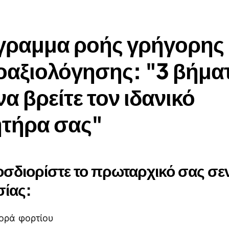
γραμμα ροής γρήγορης
οαξιολόγησης: "3 βήμα
να βρείτε τον ιδανικό
ητήρα σας"
σδιορίστε το πρωταρχικό σας σε
σίας:
ορά φορτίου