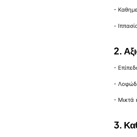
- Καθημ
- Ιππασ
2.
Αξ
- Επίπεδ
- Λοφώδε
- Μικτά
3.
Καθ