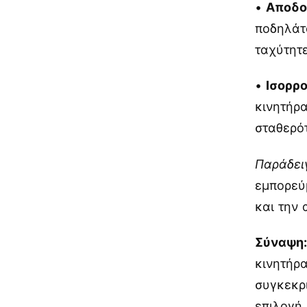
•
Αποδο
ποδηλάτ
ταχύτητ
•
Ισορρ
κινητήρα
σταθερό
Παράδει
εμπορεύ
και την 
Σύναψη
κινητήρα
συγκεκρ
επιλογή,