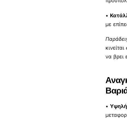
προϋπολ
•
Κατάλ
με επίπε
Παράδει
κινείται
να βρει 
Αναγκ
Βαριά
•
Υψηλή
μεταφορ