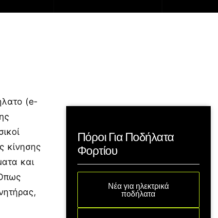
ήλατο (e-
της
σικοί
Πόροι Για Ποδήλατα
ας κίνησης
Φορτίου
ματα και
 Όπως
Νέα για ηλεκτρικά
ινητήρας,
ποδήλατα
.