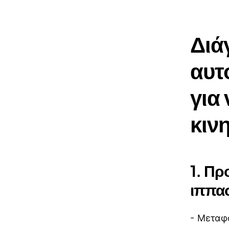
Διά
αυτ
για 
κιν
1.
Προ
ιππα
- Μεταφ