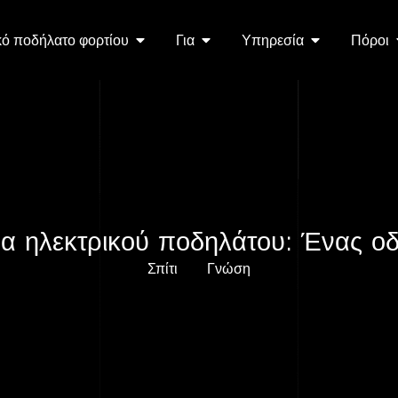
κό ποδήλατο φορτίου
Για
Υπηρεσία
Πόροι
α ηλεκτρικού ποδηλάτου: Ένας ο
Σπίτι
Γνώση