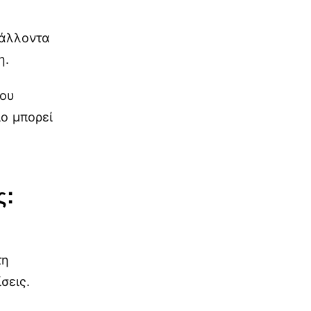
βάλλοντα
η.
που
ίο μπορεί
ς:
τη
σεις.