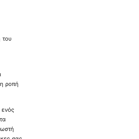
ς
 του
ά
τη ροπή
 ενός
 τα
σωστή
γκες σας.