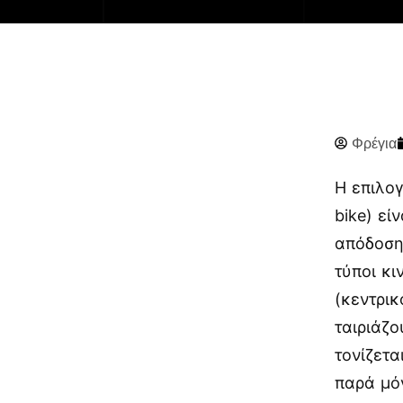
Φρέγια
Η επιλογ
bike) εί
απόδοση
τύποι κι
(κεντρι
ταιριάζ
τονίζετα
παρά μόν