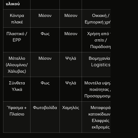
υλικού
Κόντρα
Μέσον
Μέσον
Οικιακή /
πλακέ
Εμπορική χρήση
Πλαστικό /
Φως
Μέσον
Χρήση από το
EPP
σπίτι /
Παράδοση
Μέταλλο
Μέσον
Ψηλά
Βιομηχανία /
(Αλουμίνιο/
Logistics
Χάλυβας)
Σύνθετα
Φως
Ψηλά
Μοντέλα υψηλής
Υλικά
ποιότητας /
Προσαρμοσμένα
Ύφασμα +
Φωτοβολίδα
Χαμηλός
Μεταφορά
Πλαίσιο
κατοικίδιων /
Ελαφριές
εκδρομές