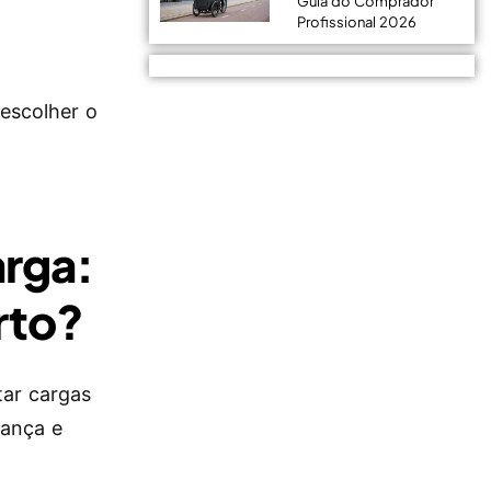
Guia do Comprador
Profissional 2026
 escolher o
arga:
rto?
tar cargas
rança e