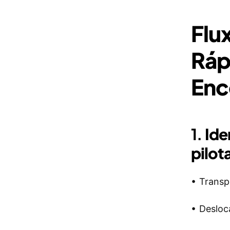
Flu
Ráp
Enc
1.
Ide
pilo
• Transp
• Desloc