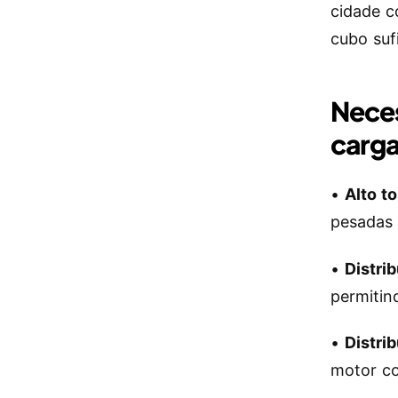
cidade c
cubo suf
Neces
carga
•
Alto t
pesadas 
•
Distri
permitin
•
Distri
motor co