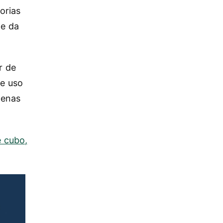
orias
 e da
r de
de uso
penas
 cubo,