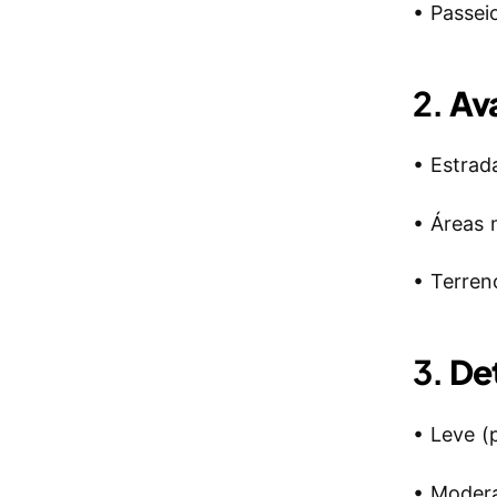
• Passei
2.
Ava
• Estrad
• Áreas
• Terren
3.
Det
• Leve (
• Moder