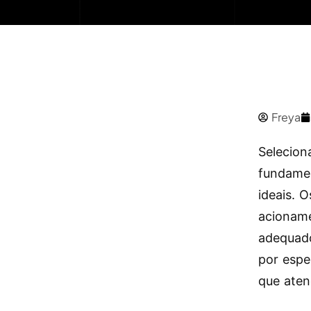
Freya
Seleciona
fundamen
ideais. 
acioname
adequado
por espe
que aten