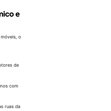
mico e
móveis, o
otores de
anos com
s ruas da