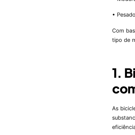
• Pesado
Com base
tipo de 
1. B
com
As bicic
substanc
eficiênci