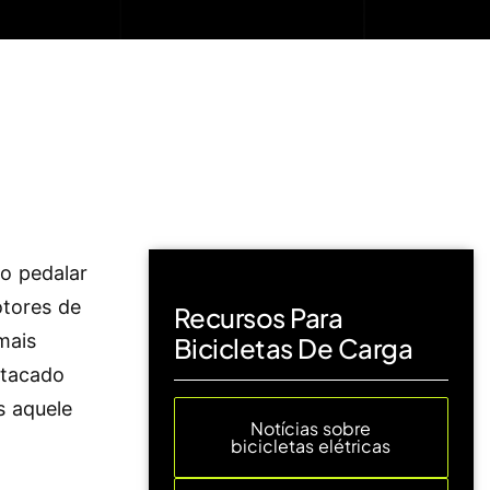
ao pedalar
otores de
Recursos Para
mais
Bicicletas De Carga
stacado
s aquele
Notícias sobre
bicicletas elétricas