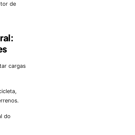
tor de
ral:
es
tar cargas
icleta,
rrenos.
l do