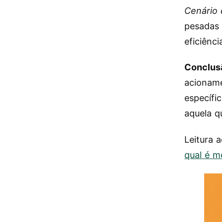
Cenário
pesadas 
eficiênc
Conclus
acioname
específi
aquela q
Leitura a
qual é m