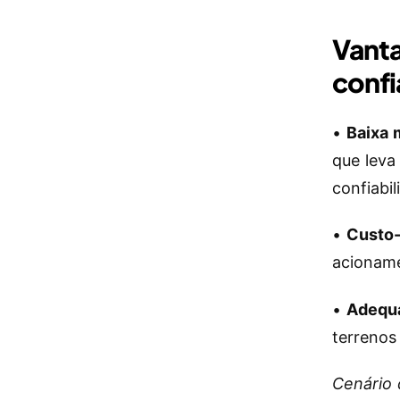
Vant
confi
•
Baixa 
que leva
confiabil
•
Custo-
acioname
•
Adequa
terrenos
Cenário