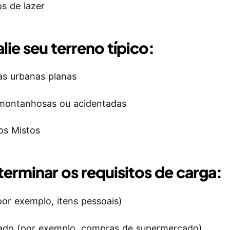
os de lazer
lie seu terreno típico:
as urbanas planas
 montanhosas ou acidentadas
os Mistos
erminar os requisitos de carga:
por exemplo, itens pessoais)
ado (por exemplo, compras de supermercado)