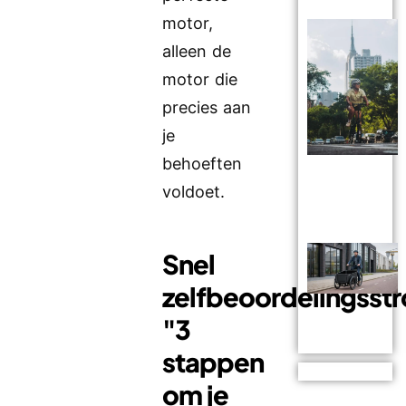
motor,
alleen de
motor die
precies aan
je
behoeften
voldoet.
Snel
zelfbeoordelingss
"3
stappen
om je