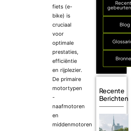
Recen
fiets (e-
gebeurten
bike) is
Blog
cruciaal
voor
Glossar
optimale
prestaties,
Bronn
efficiëntie
en rijplezier.
De primaire
motortypen
Recente
-
Berichten
naafmotoren
en
middenmotoren