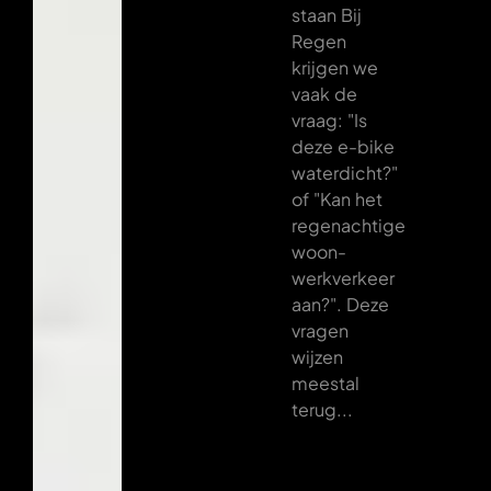
staan Bij
Regen
krijgen we
vaak de
vraag: "Is
deze e-bike
waterdicht?"
of "Kan het
regenachtige
woon-
werkverkeer
aan?". Deze
vragen
wijzen
meestal
terug...