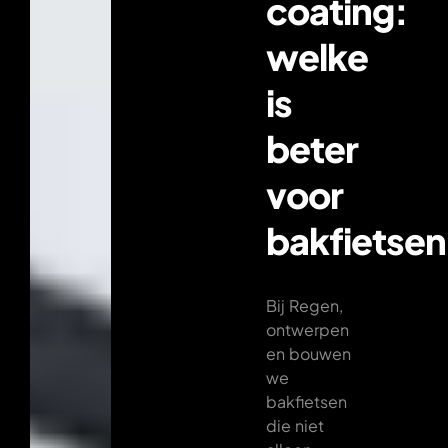
coating:
welke
is
beter
voor
bakfietse
Bij Regen,
ontwerpen
en bouwen
we
bakfietsen
die niet