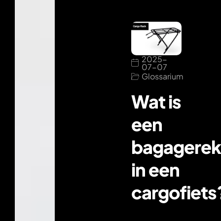
2025-
07-07
Glossarium
Wat is
een
bagagere
in een
cargofiets