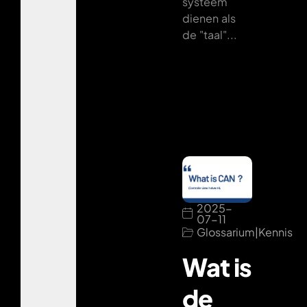
systeem
dienen als
de "taal"...
2025-
07-11
Glossarium
|
Kennis
Wat is
de