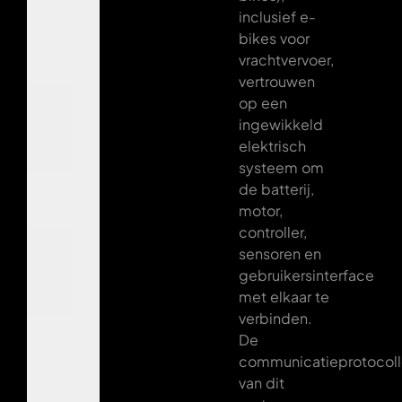
inclusief e-
bikes voor
vrachtvervoer,
vertrouwen
op een
ingewikkeld
elektrisch
systeem om
de batterij,
motor,
controller,
sensoren en
gebruikersinterface
met elkaar te
verbinden.
De
communicatieprotocol
van dit