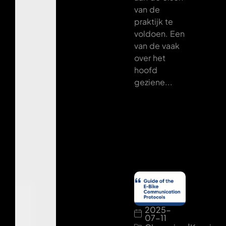
van de
praktijk te
voldoen. Een
van de vaak
over het
hoofd
geziene...
2025-
07-11