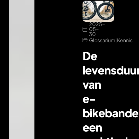
2025-
05-
30
Glossarium
|
Kennis
De
levensduu
van
e-
bikebande
een