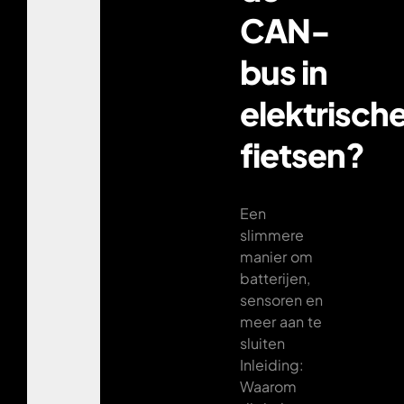
CAN-
bus in
elektrisch
fietsen?
Een
slimmere
manier om
batterijen,
sensoren en
meer aan te
sluiten
Inleiding:
Waarom