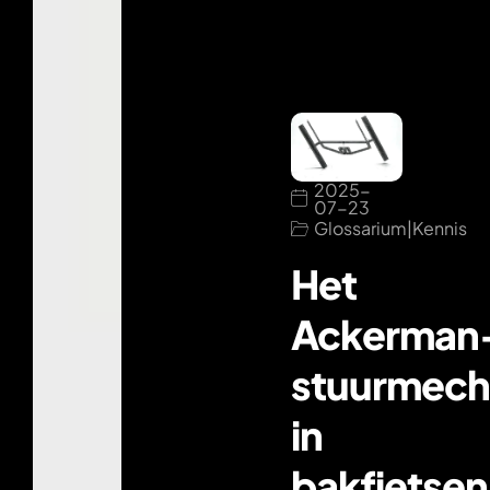
2025-
07-23
Glossarium
|
Kennis
Het
Ackerman
stuurmech
in
bakfietsen