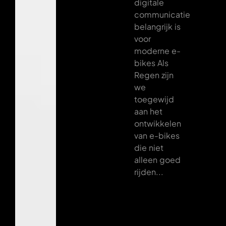
digitale
communicatie
belangrijk is
voor
moderne e-
bikes Als
Regen zijn
we
toegewijd
aan het
ontwikkelen
van e-bikes
die niet
alleen goed
rijden...