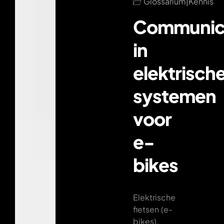
Glossarium
|
Kennis
Communica
in
elektrisch
systemen
voor
e-
bikes
Elektrische
fietsen (e-
bikes),