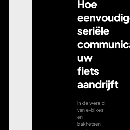
Hoe
eenvoudig
seriële
communica
uw
fiets
aandrijft
In de wereld
van e-bikes
en
bakfietsen