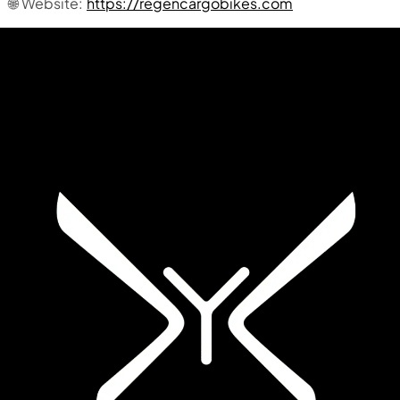
🌐 Website:
https://regencargobikes.com