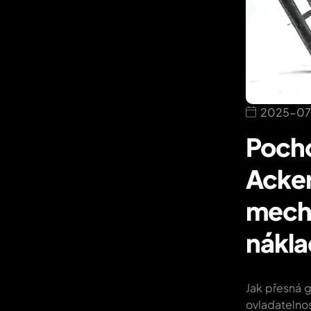
2025-07
Poch
Acke
mecha
nákla
Jak přesná g
ovladatelno