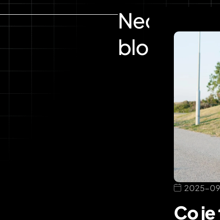
Nedávný
blog
2025-09
Co je