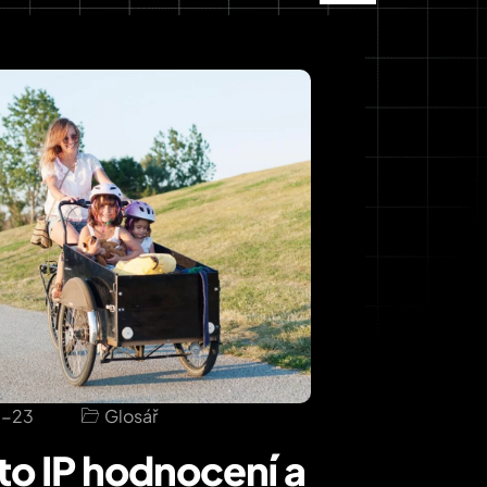
-23
Glosář
 to IP hodnocení a