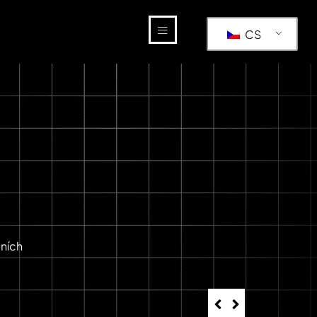
CS
ních