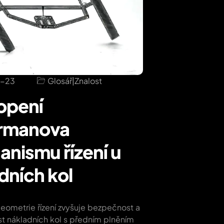
-23
Glosář
|
Znalost
opení
rmanova
nismu řízení u
dních kol
eometrie řízení zvyšuje bezpečnost a
st nákladních kol s předním plněním