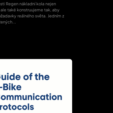
sti Regen nákladní kola nejen
ale také konstruujeme tak, aby
ožadavky reálného světa. Jedním z
žených...