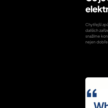
elekt
Chytřejší zp
dalších zaří
snažíme kons
nejen dobře j