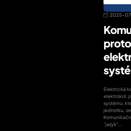
2025-07
Komu
proto
elekt
systé
Elektrická k
elektrokol, 
systému, kter
jednotku, se
Komunikační
"jazyk"...