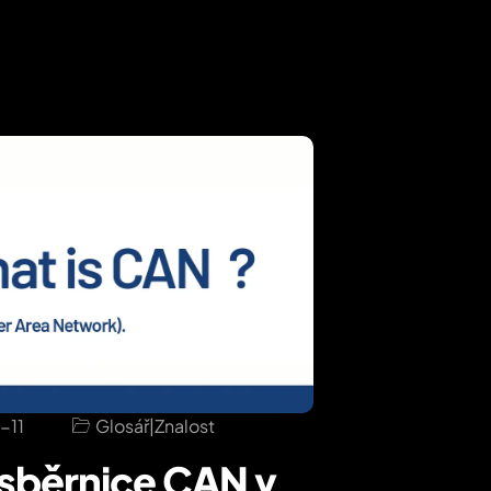
-11
Glosář
|
Znalost
 sběrnice CAN v