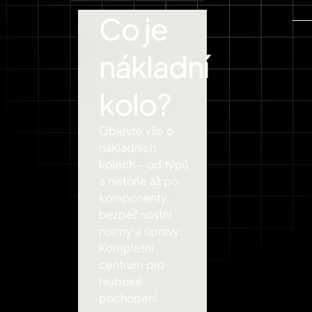
Co je
nákladní
kolo?
Objevte vše o
nákladních
kolech – od typů
a historie až po
komponenty,
bezpečnostní
normy a úpravy.
Kompletní
centrum pro
hluboké
pochopení.