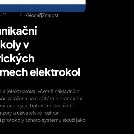
-11
Glosář
|
Znalost
nikační
koly v
rických
mech elektrokol
ola (elektrokola), včetně nákladních
jsou založena na složitém elektrickém
ý propojuje baterii, motor, řídicí
nzory a uživatelské rozhraní.
 protokoly tohoto systému slouží jako