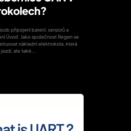
rokolech?
ůsob připojení baterií, senzorů a
zení Úvod: Jako společnost Regen se
truovat nákladní elektrokola, která
ezdí, ale také...