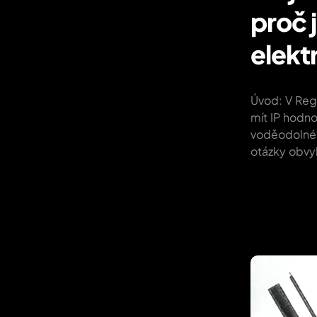
proč 
elekt
Úvod: V Rege
mít IP hodno
voděodolné?”
otázky obvyk