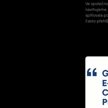
Ve společno
navrhujeme, 
splňovala p
často přehlí