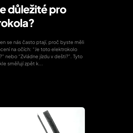
je důležité pro
rokola?
n se nás často ptají, proč byste měli
cení na očích: “Je toto elektrokolo
 nebo “Zvládne jízdu v dešti?”. Tyto
le směřují zpět k...