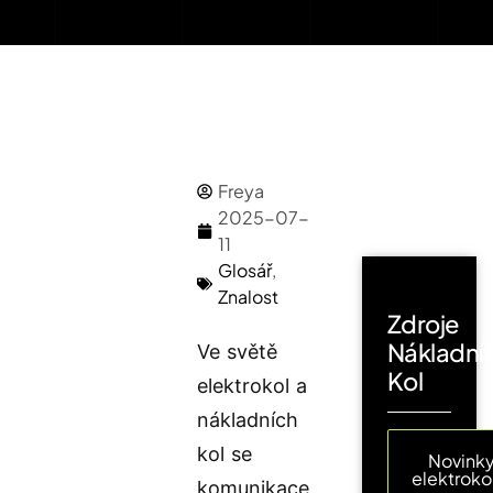
Freya
2025-07-
11
Glosář
,
Znalost
Zdroje
Nákladní
Ve světě
Kol
elektrokol a
nákladních
kol se
Novinky
elektroko
komunikace