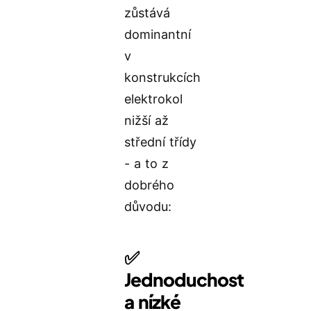
zůstává
dominantní
v
konstrukcích
elektrokol
nižší až
střední třídy
- a to z
dobrého
důvodu:
✅
Jednoduchost
a nízké