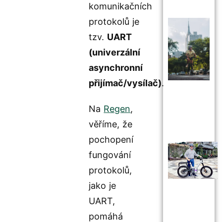
komunikačních
protokolů je
tzv.
UART
(univerzální
asynchronní
přijímač/vysílač)
.
Na
Regen
,
věříme, že
pochopení
fungování
protokolů,
jako je
UART,
pomáhá