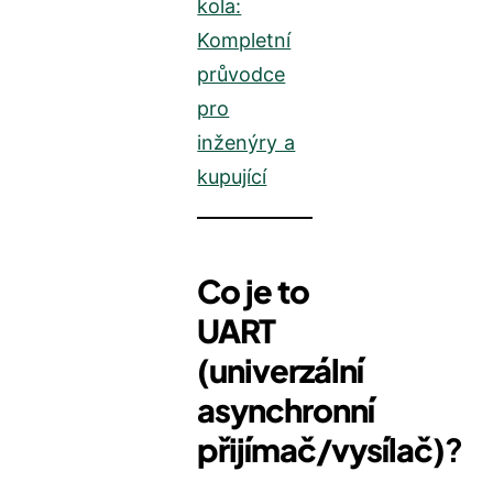
kola:
Kompletní
průvodce
pro
inženýry a
kupující
Co je to
UART
(univerzální
asynchronní
přijímač/vysílač)
?