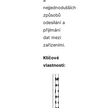
a
nejjednodušších
způsobů
odesílání a
přijímání
dat mezi
zařízeními.
Klíčové
vlastnosti:
M
H
a
o
j
d
e
n
t
o