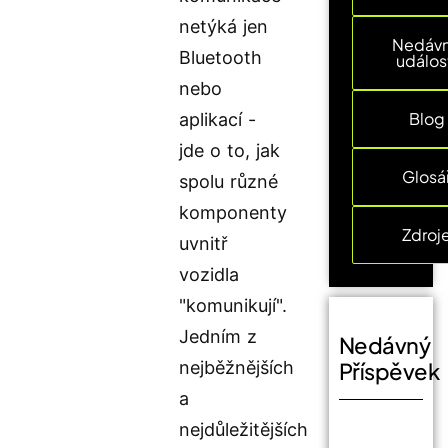
netýká jen
Nedáv
Bluetooth
událos
nebo
Blog
aplikací -
jde o to, jak
Glosá
spolu různé
komponenty
Zdroj
uvnitř
vozidla
"komunikují".
Jedním z
Nedávný
nejběžnějších
Příspěvek
a
nejdůležitějších