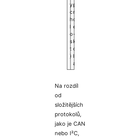
y
p
c
r
h
o
l
e
o
-
s
k
t
o
)
l
a
Na rozdíl
od
složitějších
protokolů,
jako je CAN
nebo I²C,