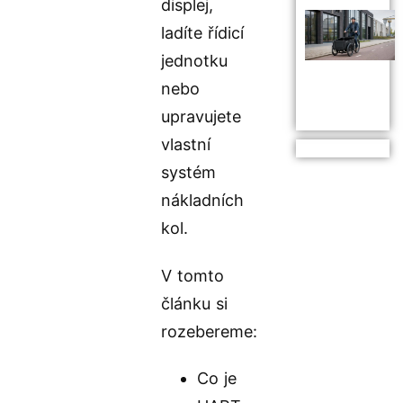
displej,
ladíte řídicí
jednotku
nebo
upravujete
vlastní
systém
nákladních
kol.
V tomto
článku si
rozebereme:
Co je