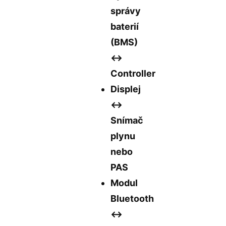
správy
baterií
(BMS)
↔️
Controller
Displej
↔️
Snímač
plynu
nebo
PAS
Modul
Bluetooth
↔️