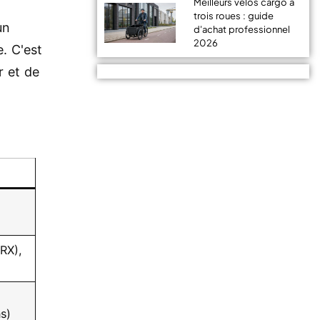
Meilleurs vélos cargo à
trois roues : guide
un
d'achat professionnel
2026
. C'est
r et de
RX),
s)