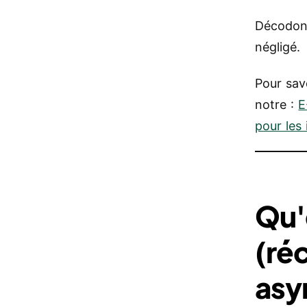
Décodons
négligé.
Pour sav
notre :
E
pour les
Qu'
(ré
asy