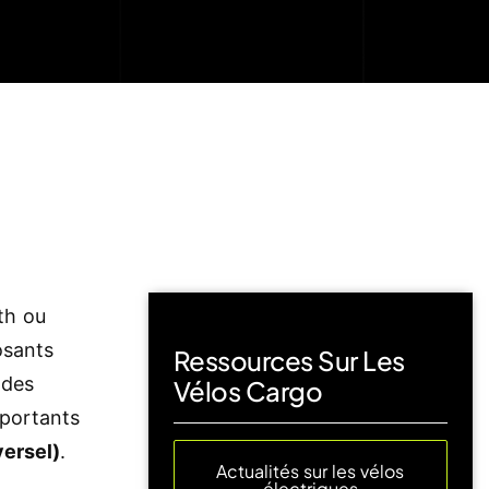
th ou
osants
Ressources Sur Les
 des
Vélos Cargo
mportants
ersel)
.
Actualités sur les vélos
électriques