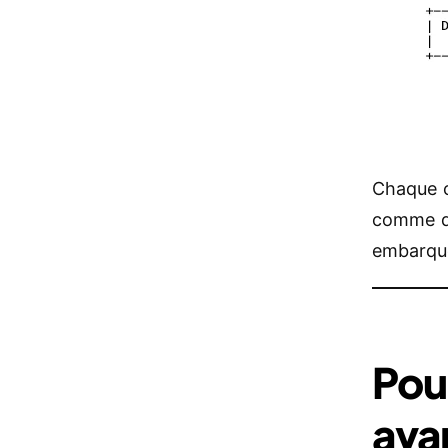
Chaque 
comme da
embarqué
Pou
ava