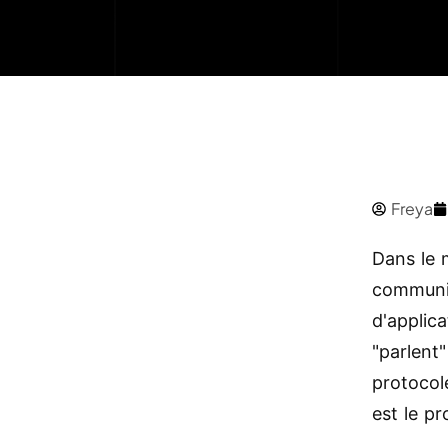
Freya
Dans le 
communic
d'applica
"parlent"
protocol
est le p