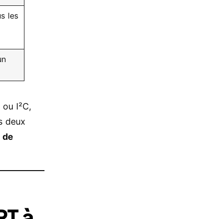
us les
un
ou I²C,
es deux
 de
RT à