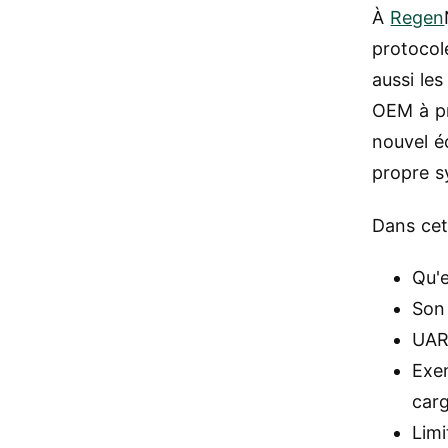
À
Regen
protocol
aussi les
OEM à pr
nouvel é
propre s
Dans cet 
Qu'
Son 
UAR
Exem
car
Limi