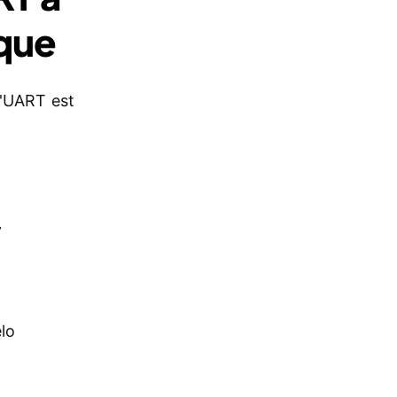
ique
l'UART est
x
r
élo