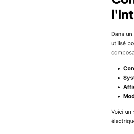
l'in
Dans un 
utilisé p
composan
Con
Sys
Aff
Mod
Voici un 
électriq