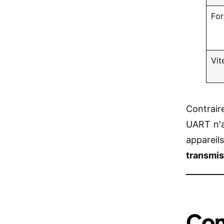
For
Vit
Contrair
UART n'a
appareil
transmis
Com