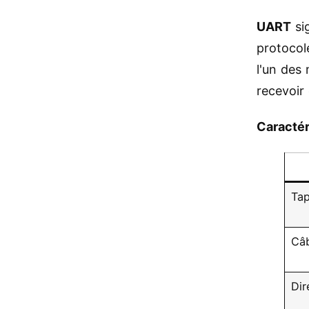
UART
si
protocol
l'un des
recevoir
Caractér
Tap
Câ
Dir