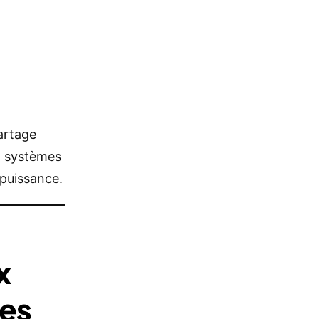
artage
s systèmes
puissance.
x
mes