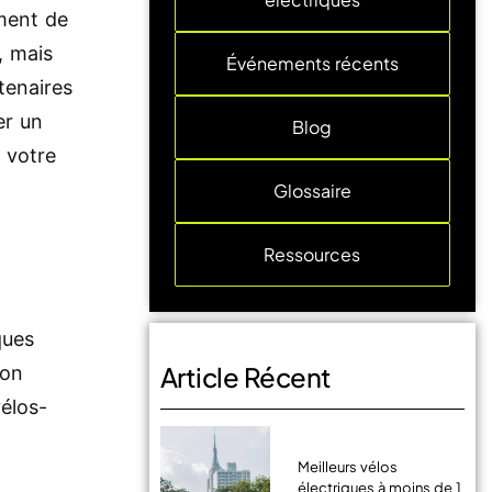
ment de
, mais
Événements récents
tenaires
er un
Blog
 votre
Glossaire
Ressources
ques
Article Récent
ion
vélos-
Meilleurs vélos
électriques à moins de 1