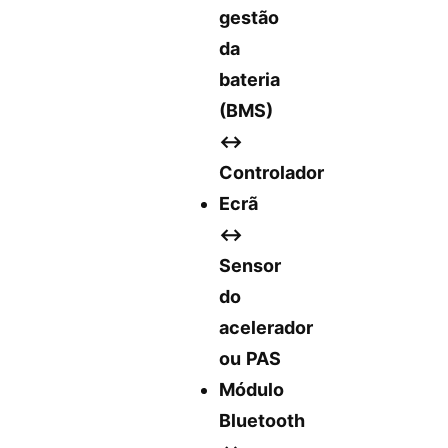
gestão
da
bateria
(BMS)
↔️
Controlador
Ecrã
↔️
Sensor
do
acelerador
ou PAS
Módulo
Bluetooth