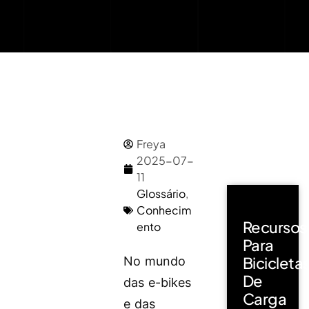
Freya
2025-07-
11
Glossário
,
Conhecim
Recursos
ento
Para
Bicicleta
No mundo
De
das e-bikes
Carga
e das