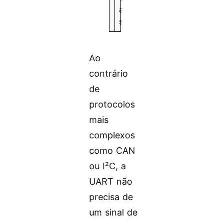
a
s
Ao
contrário
de
protocolos
mais
complexos
como CAN
ou I²C, a
UART não
precisa de
um sinal de