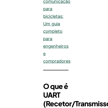
comunicação
para
bicicletas:
Um guia
completo
para
engenheiros
e
compradores
O que é
UART
(Recetor/Transmiss