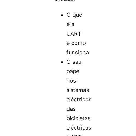
O que
é a
UART
e como
funciona
O seu
papel
nos
sistemas
eléctricos
das
bicicletas
eléctricas