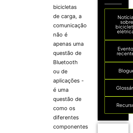
bicicletas
de carga, a
Notíci
sobr
comunicação
bicicle
elétric
não é
apenas uma
Event
questão de
recent
Bluetooth
Blogu
ou de
aplicações -
Glossár
é uma
questão de
Recurs
como os
diferentes
componentes