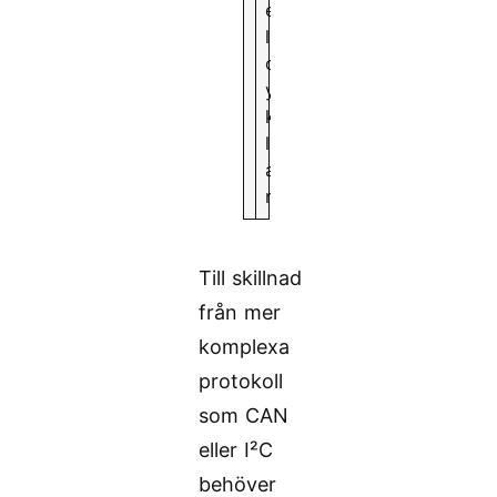
e
l
c
y
k
l
a
r
Till skillnad
från mer
komplexa
protokoll
som CAN
eller I²C
behöver