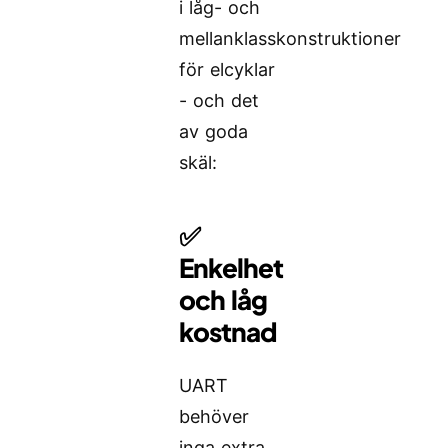
i låg- och
mellanklasskonstruktioner
för elcyklar
- och det
av goda
skäl:
✅
Enkelhet
och låg
kostnad
UART
behöver
inga extra