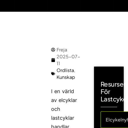
Freja
2025-07-
11
Ordlista
,
Kunskap
Resurser
För
I en värld
Lastcyke
av elcyklar
och
lastcyklar
Elcykelny
handlar