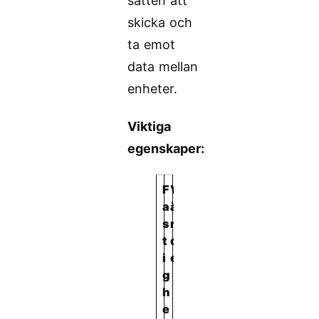
sätten att
skicka och
ta emot
data mellan
enheter.
Viktiga
egenskaper:
F
V
a
ä
s
r
t
d
i
e
g
h
e