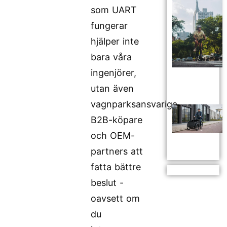
som UART
fungerar
hjälper inte
bara våra
ingenjörer,
utan även
vagnparksansvariga,
B2B-köpare
och OEM-
partners att
fatta bättre
beslut -
oavsett om
du