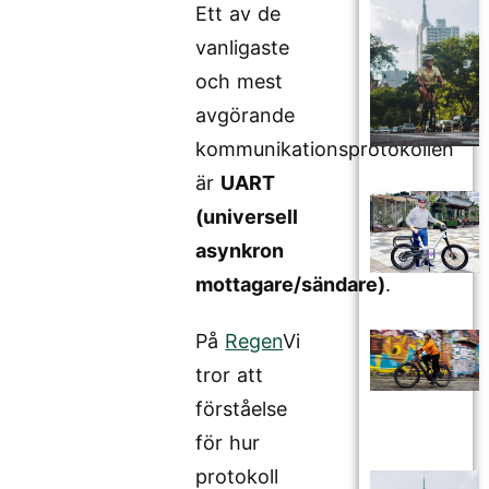
Ett av de
vanligaste
och mest
avgörande
kommunikationsprotokollen
är
UART
(universell
asynkron
mottagare/sändare)
.
På
Regen
Vi
tror att
förståelse
för hur
protokoll