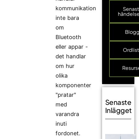
kommunikation
Senas
händelse
inte bara
om
Blog
Bluetooth
eller appar -
Ordlis
det handlar
om hur
Resurs
olika
komponenter
"pratar"
Senaste
med
Inlägget
varandra
inuti
fordonet.