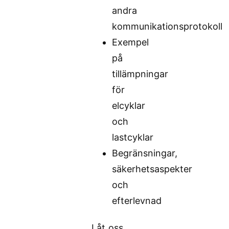
andra
kommunikationsprotokoll
Exempel
på
tillämpningar
för
elcyklar
och
lastcyklar
Begränsningar,
säkerhetsaspekter
och
efterlevnad
Låt oss