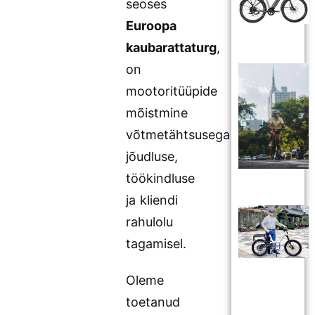
seoses
Euroopa
kaubarattaturg
,
on
mootoritüüpide
mõistmine
võtmetähtsusega
jõudluse,
töökindluse
ja kliendi
rahulolu
tagamisel.
Oleme
toetanud