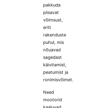
pakkuda
piisavat
võimsust,
eriti
rakenduste
puhul, mis
nõuavad
sagedast
käivitamist,
peatumist ja
ronimisvõimet.
Need
mootorid
kaaluvad