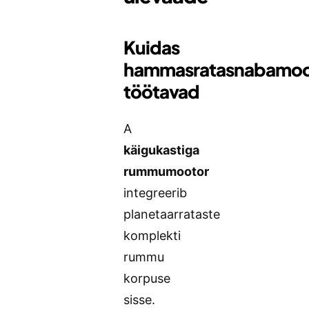
Kuidas
hammasratasnabamoo
töötavad
A
käigukastiga
rummumootor
integreerib
planetaarrataste
komplekti
rummu
korpuse
sisse.