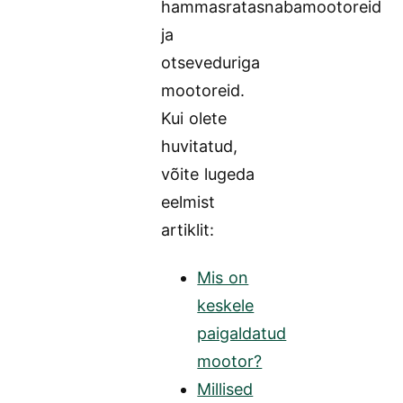
hammasratasnabamootoreid
ja
otseveduriga
mootoreid.
Kui olete
huvitatud,
võite lugeda
eelmist
artiklit:
Mis on
keskele
paigaldatud
mootor?
Millised