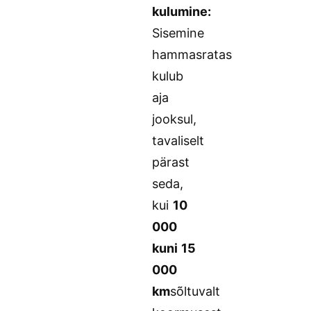
kulumine:
Sisemine
hammasratas
kulub
aja
jooksul,
tavaliselt
pärast
seda,
kui
10
000
kuni 15
000
km
sõltuvalt