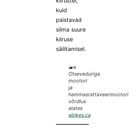
kiirustel,
kuid
paistavad
silma suure
kiiruse
säilitamisel.
Otseveduriga
mootori
ja
hammasrattaveermootori
võrdlus
alates
ebikes.ca