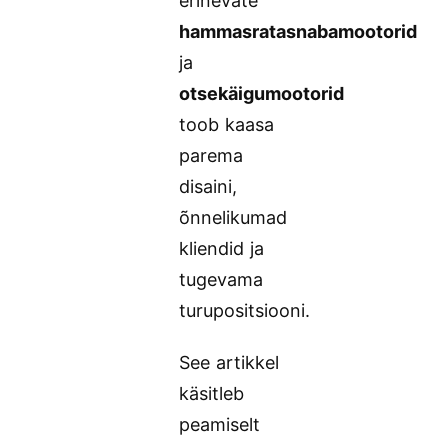
erinevate
hammasratasnabamootorid
ja
otsekäigumootorid
toob kaasa
parema
disaini,
õnnelikumad
kliendid ja
tugevama
turupositsiooni.
See artikkel
käsitleb
peamiselt