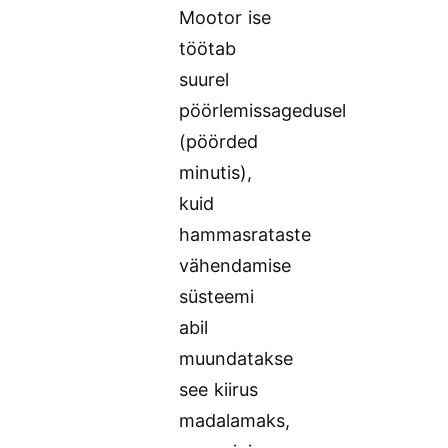
Mootor ise
töötab
suurel
pöörlemissagedusel
(pöörded
minutis),
kuid
hammasrataste
vähendamise
süsteemi
abil
muundatakse
see kiirus
madalamaks,