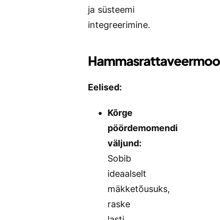
ja süsteemi
integreerimine.
Hammasrattaveermoo
Eelised:
Kõrge
pöördemomendi
väljund:
Sobib
ideaalselt
mäkketõusuks,
raske
lasti