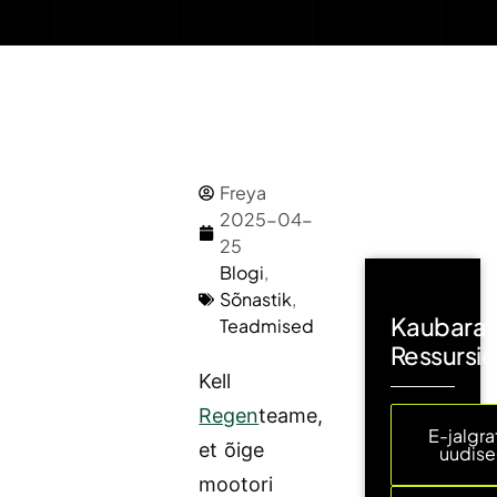
Freya
2025-04-
25
Blogi
,
Sõnastik
,
Kaubarat
Teadmised
Ressursi
Kell
Regen
teame,
E-jalgra
et õige
uudis
mootori