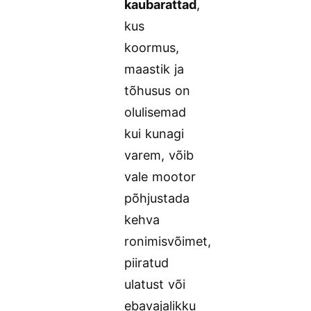
kaubarattad
,
kus
koormus,
maastik ja
tõhusus on
olulisemad
kui kunagi
varem, võib
vale mootor
põhjustada
kehva
ronimisvõimet,
piiratud
ulatust või
ebavajalikku