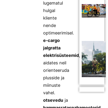
lugematul
hulgal
kliente
nende
optimeerimisel.
e-cargo
jalgratta
elektrisüsteemid
,
aidates neil
orienteeruda
plusside ja
miinuste
vahel.
otsevedu
ja
hammasratasnabamootorid
.