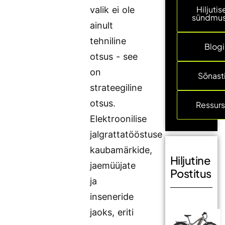
Hiljuti
valik ei ole
sündmu
ainult
tehniline
Blogi
otsus - see
on
Sõnast
strateegiline
otsus.
Ressurs
Elektroonilise
jalgrattatööstuse
kaubamärkide,
Hiljutine
jaemüüjate
Postitus
ja
inseneride
jaoks, eriti