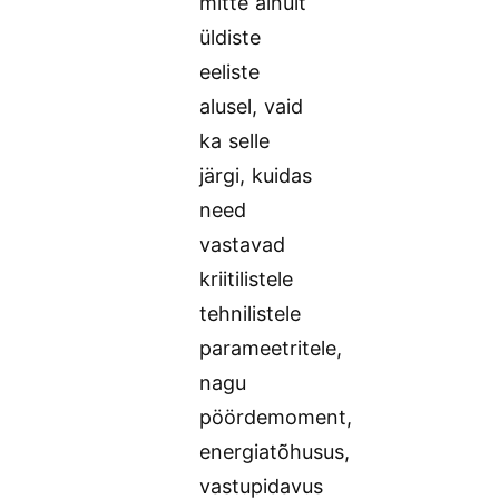
mitte ainult
üldiste
eeliste
alusel, vaid
ka selle
järgi, kuidas
need
vastavad
kriitilistele
tehnilistele
parameetritele,
nagu
pöördemoment,
energiatõhusus,
vastupidavus