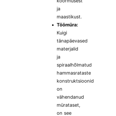
koormusest
ja
maastikust.
Töömüra:
Kuigi
tänapäevased
materjalid
ja
spiraalhõlmatud
hammasrataste
konstruktsioonid
on
vähendanud
mürataset,
on see