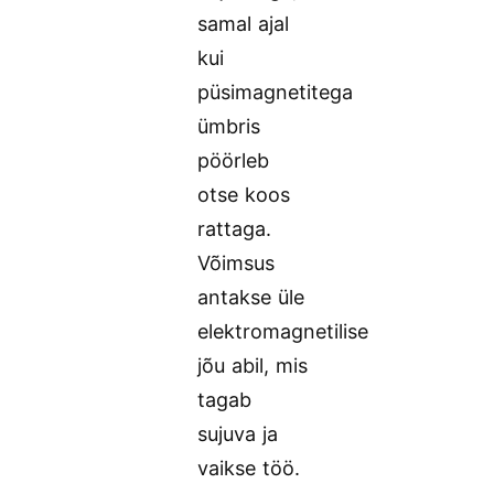
samal ajal
kui
püsimagnetitega
ümbris
pöörleb
otse koos
rattaga.
Võimsus
antakse üle
elektromagnetilise
jõu abil, mis
tagab
sujuva ja
vaikse töö.