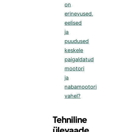
on
erinevused,
eelised
ja
puudused
keskele
paigaldatud
mootori
ja
nabamootori
vahel?
Tehniline
ülevaade