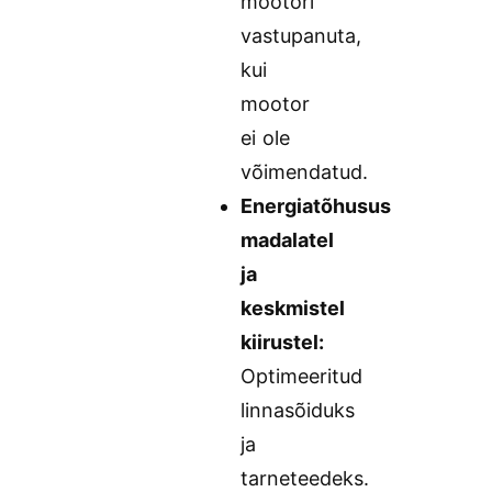
mootori
vastupanuta,
kui
mootor
ei ole
võimendatud.
Energiatõhusus
madalatel
ja
keskmistel
kiirustel:
Optimeeritud
linnasõiduks
ja
tarneteedeks.