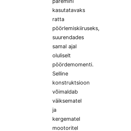
paremini
kasutatavaks
ratta
pöörlemiskiiruseks,
suurendades
samal ajal
oluliselt
pöördemomenti.
Selline
konstruktsioon
võimaldab
väiksematel
ja
kergematel
mootoritel