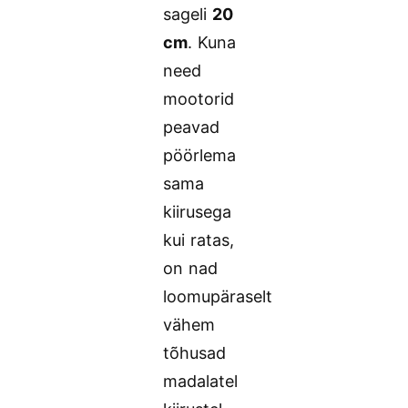
sageli
20
cm
. Kuna
need
mootorid
peavad
pöörlema
sama
kiirusega
kui ratas,
on nad
loomupäraselt
vähem
tõhusad
madalatel