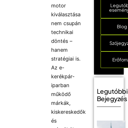
Legutó
motor
esemén
kiválasztása
nem csupán
Blog
technikai
döntés –
Szójegy
hanem
stratégiai is.
Erőforr
Az e-
kerékpár-
iparban
Legutóbbi
működő
Bejegyzés
márkák,
kiskereskedők
és