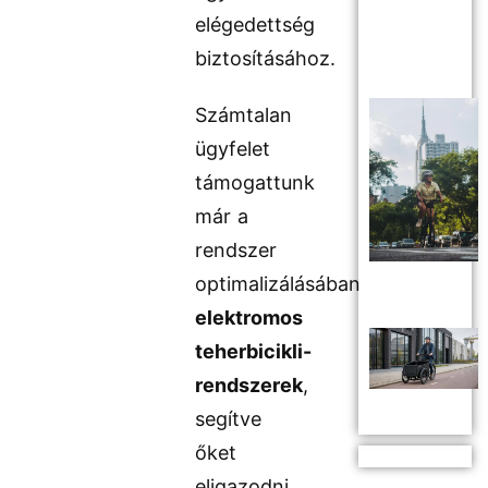
elégedettség
biztosításához.
Számtalan
ügyfelet
támogattunk
már a
rendszer
optimalizálásában
elektromos
teherbicikli-
rendszerek
,
segítve
őket
eligazodni