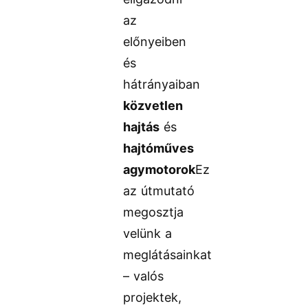
az
előnyeiben
és
hátrányaiban
közvetlen
hajtás
és
hajtóműves
agymotorok
Ez
az útmutató
megosztja
velünk a
meglátásainkat
– valós
projektek,