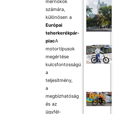
mérnökök
számára,
különösen a
Európai
teherkerékpár-
piac
A
motortípusok
megértése
kulcsfontosságú
a
teljesítmény,
a
megbízhatóság
és az
ügyfél-