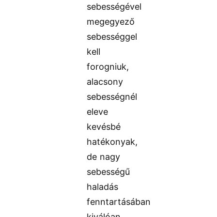
sebességével
megegyező
sebességgel
kell
forogniuk,
alacsony
sebességnél
eleve
kevésbé
hatékonyak,
de nagy
sebességű
haladás
fenntartásában
kiválóan