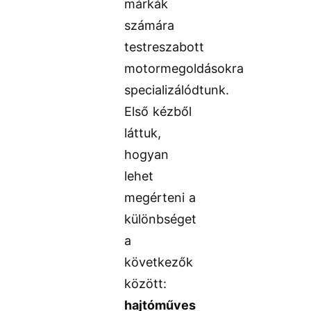
márkák
számára
testreszabott
motormegoldásokra
specializálódtunk.
Első kézből
láttuk,
hogyan
lehet
megérteni a
különbséget
a
következők
között:
hajtóműves