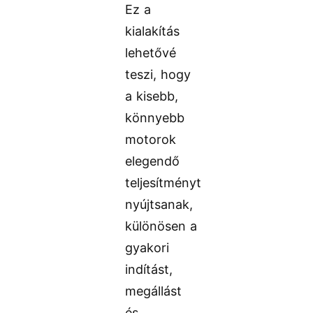
Ez a
kialakítás
lehetővé
teszi, hogy
a kisebb,
könnyebb
motorok
elegendő
teljesítményt
nyújtsanak,
különösen a
gyakori
indítást,
megállást
és