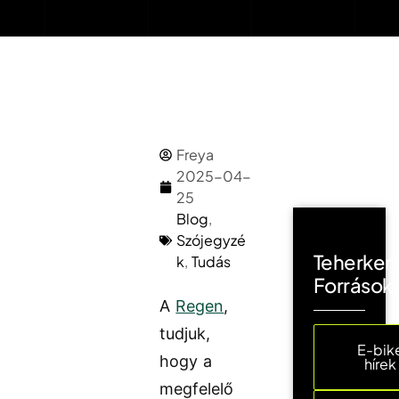
Freya
2025-04-
25
Blog
,
Szójegyzé
Teherker
k
,
Tudás
Források
A
Regen
,
tudjuk,
E-bik
hogy a
hírek
megfelelő