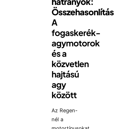
hátrányok:
Összehasonlítás
A
fogaskerék-
agymotorok
és a
közvetlen
hajtású
agy
között
Az Regen-
nél a
motortípusokat