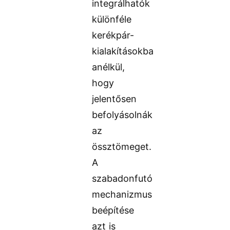
integrálhatók
különféle
kerékpár-
kialakításokba
anélkül,
hogy
jelentősen
befolyásolnák
az
össztömeget.
A
szabadonfutó
mechanizmus
beépítése
azt is