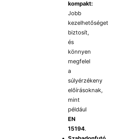
kompakt:
Jobb
kezelhetőséget
biztosít,
és
könnyen
megfelel
a
súlyérzékeny
előírásoknak,
mint
például
EN
15194
.
Szabadonfutó