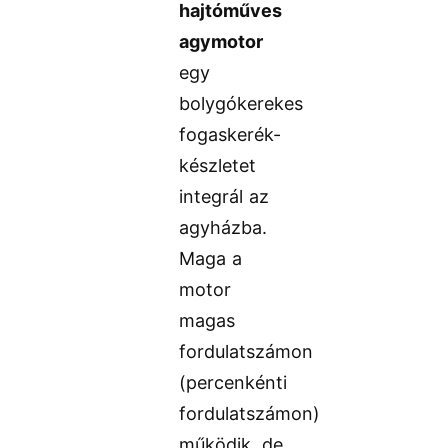
hajtóműves
agymotor
egy
bolygókerekes
fogaskerék-
készletet
integrál az
agyházba.
Maga a
motor
magas
fordulatszámon
(percenkénti
fordulatszámon)
működik, de