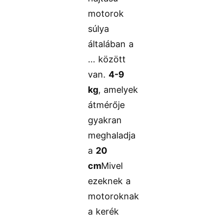
motorok
súlya
általában a
... között
van.
4-9
kg
, amelyek
átmérője
gyakran
meghaladja
a
20
cm
Mivel
ezeknek a
motoroknak
a kerék