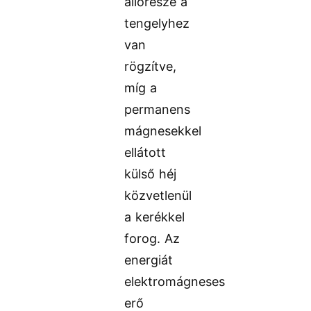
állórésze a
tengelyhez
van
rögzítve,
míg a
permanens
mágnesekkel
ellátott
külső héj
közvetlenül
a kerékkel
forog. Az
energiát
elektromágneses
erő