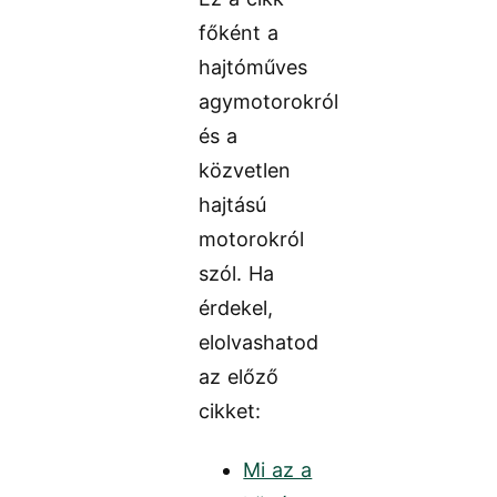
főként a
hajtóműves
agymotorokról
és a
közvetlen
hajtású
motorokról
szól. Ha
érdekel,
elolvashatod
az előző
cikket:
Mi az a