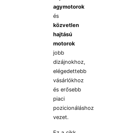
agymotorok
és
közvetlen
hajtású
motorok
jobb
dizájnokhoz,
elégedettebb
vásárlókhoz
és erősebb
piaci
pozicionáláshoz
vezet.
Ez a cikk