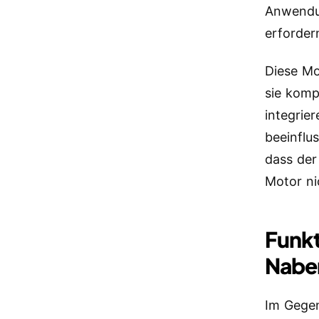
Anwendun
erforder
Diese M
sie komp
integrie
beeinflu
dass der
Motor nic
Funkt
Nabe
Im Gege