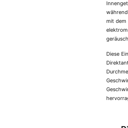
Innenget
während 
mit dem 
elektrom
geräusch
Diese Ei
Direktan
Durchme
Geschwin
Geschwin
hervorra