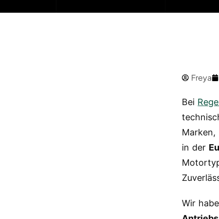
Freya
Bei
Rege
technisc
Marken, 
in der
Eu
Motortyp
Zuverläs
Wir habe
Antrieb