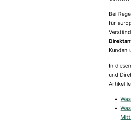
Bei Rege
für euro
Verständ
Direkta
Kunden u
In diese
und Dire
Artikel l
Was 
Was
Mit