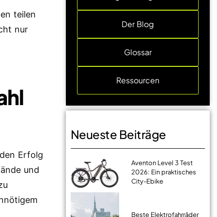
den teilen
Der Blog
cht nur
Glossar
Ressourcen
ahl
Neueste Beiträge
den Erfolg
Aventon Level 3 Test
elände und
2026: Ein praktisches
City-Ebike
zu
unnötigem
Beste Elektrofahrräder