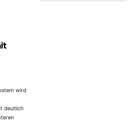
it
l
ystem wird
 deutlich
hteren