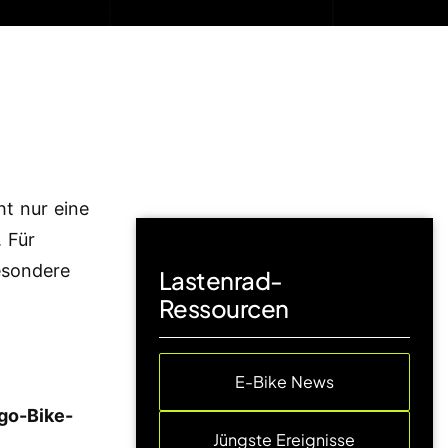
ht nur eine
. Für
esondere
Lastenrad-
Ressourcen
E-Bike News
go-Bike-
Jüngste Ereignisse