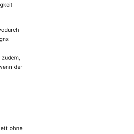
gkeit
wodurch
igns
t zudem,
 wenn der
ett ohne