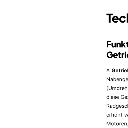
Tec
Funk
Getr
A
Getri
Nabengeh
(Umdreh
diese Ge
Radgesc
erhöht w
Motoren,