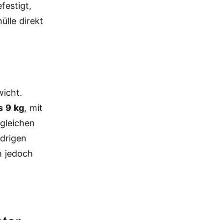
festigt,
lle direkt
wicht.
s 9 kg
, mit
 gleichen
edrigen
h jedoch