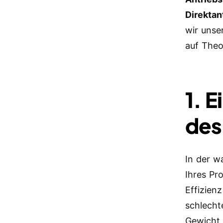
Direktan
wir unse
auf Theo
1. 
des
In der w
Ihres Pr
Effizien
schlecht
Gewicht 