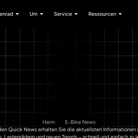
enrad
Um
Service
Ressourcen
Heim
E-Bike News
den Quick News erhalten Sie die aktuellsten Informationen 
s, Lastenrädern und neuen Trends – schnell und einfach zu l