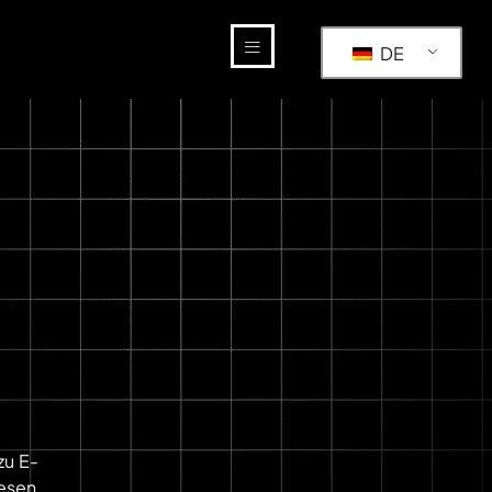
DE
zu E-
esen,