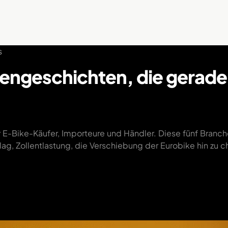
s
ngeschichten, die gerade j
für E-Bike-Käufer, Importeure und Händler. Diese fünf Bran
g, Zollentlastung, die Verschiebung der Eurobike hin zu c