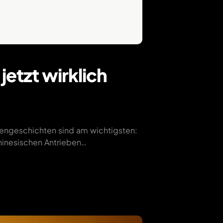
etzt wirklich
chengeschichten sind am wichtigsten:
hinesischen Antrieben…